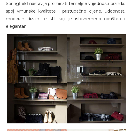
Springfield nastavlja promicati temeljne vrijednosti branda:
spoj vrhunske kvalitete i pristupačne cijene, udobnost,
moderan dizajn te stil koji je istovremeno opušten i
elegantan.