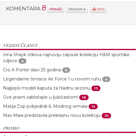
8
KOMENTARA
PRIKAŽI
PRIJAVA
ISPIS
VEZANI ČLANCI
Irina Shayk otkriva najnoviju capsule kolekciju H&M sportske
odjeće
4
Cro A Porter slavi 25 godina
6
Legendarne tenisice Air Force 1 u novom ruhu
6
Najljepši modeli kaputa za hladnu sezonu
13
Ove jeseni zablistajte u ljubičastom!
16
Matija Čop pobjednik 6. Modnog ormara
13
Max Mara predstavila prekrasnu novu kolekciju
10
PROMO