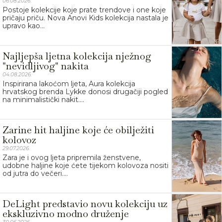
06.08.2026.
Postoje kolekcije koje prate trendove i one koje
pričaju priču. Nova Anovi Kids kolekcija nastala je
upravo kao...
Najljepša ljetna kolekcija nježnog
"nevidljivog" nakita
04.08.2026.
Inspirirana lakoćom ljeta, Aura kolekcija
hrvatskog brenda Lykke donosi drugačiji pogled
na minimalistički nakit....
Zarine hit haljine koje će obilježiti
kolovoz
29.07.2026.
Zara je i ovog ljeta pripremila ženstvene,
udobne haljine koje ćete tijekom kolovoza nositi
od jutra do večeri....
DeLight predstavio novu kolekciju uz
ekskluzivno modno druženje