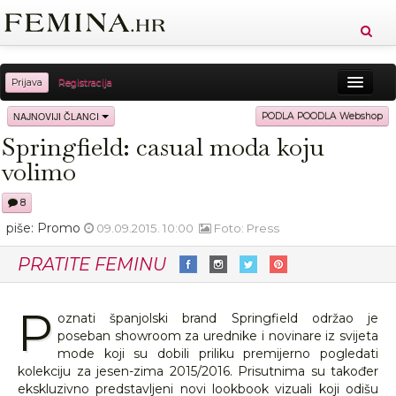
Prijava
Registracija
Sreća
Ljepota
Zdravlje
Vitkost
NAJNOVIJI ČLANCI
PODLA POODLA Webshop
Springfield: casual moda koju
Moda
Ljubav
Relax
Putovanja
Recepti
volimo
Proizvodi
Knjige
Cool
8
piše: Promo
09.09.2015. 10:00
Foto: Press
PRATITE FEMINU
P
oznati španjolski brand Springfield održao je
poseban showroom za urednike i novinare iz svijeta
mode koji su dobili priliku premijerno pogledati
kolekciju za jesen-zima 2015/2016. Prisutnima su također
ekskluzivno predstavljeni novi lookbook vizuali koji odišu