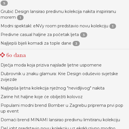
5
Grubić Design lansirao predivnu kolekcija nakita inspiriranu
morem
1
Modni spektakl: eNVy room predstavio novu kolekciju
1
Predivne casual haljine za početak ljeta
3
Najljepši bijeli komadi za tople dane
3
60 dana
Dječja moda koja priziva najslađe ljetne uspomene
Dubrovnik u znaku glamura: Krie Design oduševio svjetske
zvijezde
Najljepša ljetna kolekcija nježnog "nevidljivog" nakita
Zarine hit haljine koje će obilježiti kolovoz
Popularni modni brend Bomber u Zagrebu priprema prvi pop
up event
Domaći brend MINAMI lansirao predivnu limitiranu kolekciju
DeLight predstavio novu kolekciju uz ekskluzivno modno