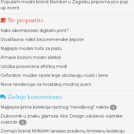
Popularni modni brend Bomber u Zagrebu priprema prvi pop
up event
Ne propustite
Kako iskombinirati digitalni print?
StvaRaona: nakit bezvremenske ljepote
Najljepši modeli torbi za plažu
A'marie božićni modni slatkiši
Izložba posvećena afričkoj modi
Oxfordice: muške cipele koje obožavaju nositi i žene
Nove tendencije na hrvatskoj modnoj sceni
Zadnje komentirano
Najljepša ljetna kolekcija nježnog "nevidljivog" nakita
1
Dubrovnik u znaku glamura: Krie Design oduševio svjetske
zvijezde
2
Domaći brend MINAMI lansirao predivnu limitiranu kolekciju