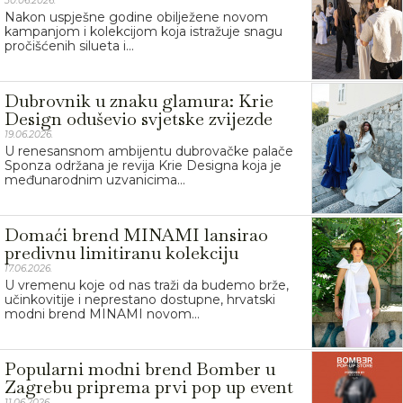
30.06.2026.
Nakon uspješne godine obilježene novom
kampanjom i kolekcijom koja istražuje snagu
pročišćenih silueta i...
Dubrovnik u znaku glamura: Krie
Design oduševio svjetske zvijezde
19.06.2026.
U renesansnom ambijentu dubrovačke palače
Sponza održana je revija Krie Designa koja je
međunarodnim uzvanicima...
Domaći brend MINAMI lansirao
predivnu limitiranu kolekciju
17.06.2026.
U vremenu koje od nas traži da budemo brže,
učinkovitije i neprestano dostupne, hrvatski
modni brend MINAMI novom...
Popularni modni brend Bomber u
Zagrebu priprema prvi pop up event
11.06.2026.