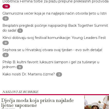
Dobitnica Femina torbe za plažu prepune prekrasnih proizvoda
16
Glamurozna večer koja je na najljepši način otvorila ljeto u Istri
0
Besplatni pregledi: počinje najopsežniji Back Together Summit
do sada!
1
Klinci dobivaju svoj festival komunikacije: Young Leaders Fest
0
Sephora se u Hrvatskoj otvara ovaj tjedan - evo svih detalja!
2
Philip B. kultni favorit: luksuzni šampon i gel za tuširanje u
jednom
0
Kako nositi Dr. Martens čizme?
3
NASLOVI IZ RUBRIKE
Dječja moda koja priziva najslađe
ljetne uspomene