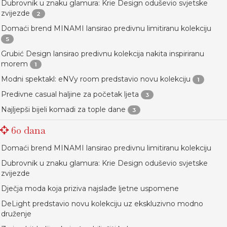
Dubrovnik u znaku glamura: Krie Design oduševio svjetske
zvijezde
2
Domaći brend MINAMI lansirao predivnu limitiranu kolekciju
5
Grubić Design lansirao predivnu kolekcija nakita inspiriranu
morem
1
Modni spektakl: eNVy room predstavio novu kolekciju
1
Predivne casual haljine za početak ljeta
3
Najljepši bijeli komadi za tople dane
3
60 dana
Domaći brend MINAMI lansirao predivnu limitiranu kolekciju
Dubrovnik u znaku glamura: Krie Design oduševio svjetske
zvijezde
Dječja moda koja priziva najslađe ljetne uspomene
DeLight predstavio novu kolekciju uz ekskluzivno modno
druženje