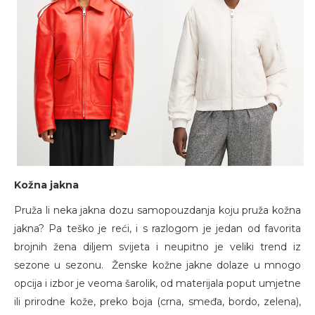
Kožna jakna
Pruža li neka jakna dozu samopouzdanja koju pruža kožna
jakna? Pa teško je reći, i s razlogom je jedan od favorita
brojnih žena diljem svijeta i neupitno je veliki trend iz
sezone u sezonu. Ženske kožne jakne dolaze u mnogo
opcija i izbor je veoma šarolik, od materijala poput umjetne
ili prirodne kože, preko boja (crna, smeđa, bordo, zelena),