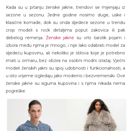
Kada su u pitanju ženske jakne, trendovi se mijenjaju iz
sezone u sezonu. Jedne godine nosimo duge, uske i
klasične komade, dok su onda sljedeće sezone u trendu
crop modeli s rock detaljima poput zakovica ili pak
debelog remenja.
Ženske jakne
su vrlo šarolik pojam i
izbora među njima je mnogo, i nije lako odabrati model za
sljedeću kupovinu, ali nekoliko je stilova koje je potrebno
imati u ormaru, bez obzira na osobni modni izražaj. Vječni
modeli ženskih jakni su spoj udobnosti i funkcionalnosti, a
u isto vrijeme izgledaju jako moderno i bezvremenski. Ove
ženske jakne su sigurna kupovina i s njima nikada nema
pogreške.