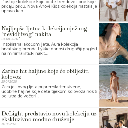
Postoje kolekcije koje prate trendove i one koje
pričaju priču. Nova Anovi Kids kolekcija nastala je
upravo kao...
Najljepša ljetna kolekcija nježnog
"nevidljivog" nakita
04.08.2026.
Inspirirana lakoćom ljeta, Aura kolekcija
hrvatskog brenda Lykke donosi drugačiji pogled
na minimalistički nakit....
Zarine hit haljine koje će obilježiti
kolovoz
29.07.2026.
Zara je i ovog ljeta pripremila ženstvene,
udobne haljine koje ćete tijekom kolovoza nositi
od jutra do večeri....
DeLight predstavio novu kolekciju uz
ekskluzivno modno druženje
30.06.2026.