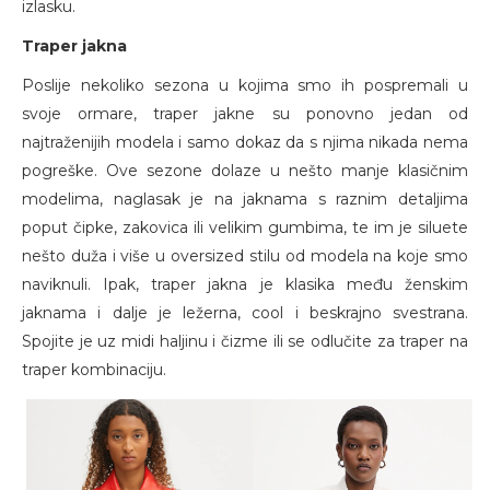
izlasku.
Traper jakna
Poslije nekoliko sezona u kojima smo ih pospremali u
svoje ormare, traper jakne su ponovno jedan od
najtraženijih modela i samo dokaz da s njima nikada nema
pogreške. Ove sezone dolaze u nešto manje klasičnim
modelima, naglasak je na jaknama s raznim detaljima
poput čipke, zakovica ili velikim gumbima, te im je siluete
nešto duža i više u oversized stilu od modela na koje smo
naviknuli. Ipak, traper jakna je klasika među ženskim
jaknama i dalje je ležerna, cool i beskrajno svestrana.
Spojite je uz midi haljinu i čizme ili se odlučite za traper na
traper kombinaciju.