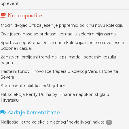
up event
Ne propustite
Modni dvojac Elfs za jesen je pripremio odličnu novu kolekciju
Ove jeseni nose se prekrasni komadi u zelenim nijansama!
Sportska i opuštena Deichmann kolekcija: cipele su ove jeseni
udobne i casual
Ženstveni proljetni trend: najljepši modeli podatnih košulja-
haljina
Pastelni tonovi i novo lice trapera u kolekciji Venus Roberta
Severa
Statement nakit koji pršti ljetom
Hit kolekcija Fenty Puma by Rihanna napokon stigla u
Hrvatsku...
Zadnje komentirano
Najljepša ljetna kolekcija nježnog "nevidljivog" nakita
1