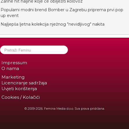
Zarine hit haljine koje će obilježiti kolovoz
Popularni modni brend Bomber u Zagrebu priprema prvi pop
up event
Najljepša ljetna kolekcija nježnog "nevidljivog" nakita
Impressum
O nama
Marketing
Licenciranje sadržaja
Uvjeti korištenja
Cookies / Kolačići
© 2009-2026. Femina Media d.o.o. Sva prava pridržana.