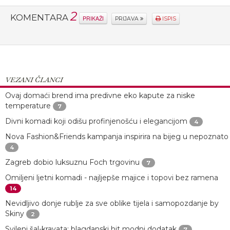
2
KOMENTARA
PRIKAŽI
PRIJAVA
ISPIS
VEZANI ČLANCI
Ovaj domaći brend ima predivne eko kapute za niske
temperature
7
Divni komadi koji odišu profinjenošću i elegancijom
4
Nova Fashion&Friends kampanja inspirira na bijeg u nepoznato
4
Zagreb dobio luksuznu Foch trgovinu
7
Omiljeni ljetni komadi - najljepše majice i topovi bez ramena
14
Nevidljivo donje rublje za sve oblike tijela i samopozdanje by
Skiny
2
Svileni šal-kravata: blagdanski hit modni dodatak
7