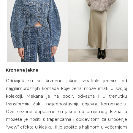
Krznena jakna
Oduvijek su se krznene jakne smatrale jednim od
najglamuroznijih komada koje žena može imati u svojoj
kolekciji. Mekana je na dodir, odvažna i u trenutku
transformira čak i najjednostavniju odjevnu kombinaciju.
Ove sezone popularne su jakne od umjetnog krzna, a
možete je nositi s trapericama i dolčevitom za unošenje
“wow” efekta u klasiku, ili je spojite s haljinom u večernjem