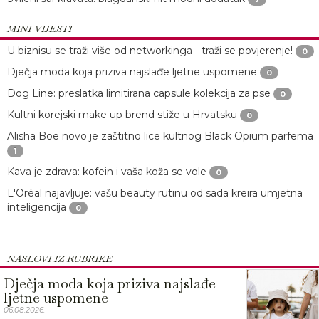
MINI VIJESTI
U biznisu se traži više od networkinga - traži se povjerenje!
0
Dječja moda koja priziva najslađe ljetne uspomene
0
Dog Line: preslatka limitirana capsule kolekcija za pse
0
Kultni korejski make up brend stiže u Hrvatsku
0
Alisha Boe novo je zaštitno lice kultnog Black Opium parfema
1
Kava je zdrava: kofein i vaša koža se vole
0
L'Oréal najavljuje: vašu beauty rutinu od sada kreira umjetna
inteligencija
0
NASLOVI IZ RUBRIKE
Dječja moda koja priziva najslađe
ljetne uspomene
06.08.2026.