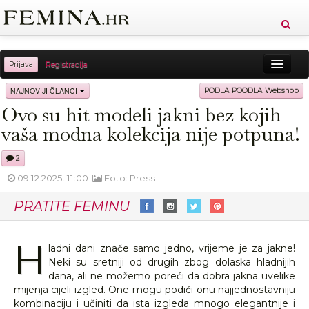
Prijava
Registracija
Sreća
Ljepota
Zdravlje
Vitkost
NAJNOVIJI ČLANCI
PODLA POODLA Webshop
Ovo su hit modeli jakni bez kojih
Moda
Ljubav
Relax
Putovanja
Recepti
vaša modna kolekcija nije potpuna!
Proizvodi
Knjige
Cool
2
09.12.2025. 11:00
Foto: Press
PRATITE FEMINU
H
ladni dani znače samo jedno, vrijeme je za jakne!
Neki su sretniji od drugih zbog dolaska hladnijih
dana, ali ne možemo poreći da dobra jakna uvelike
mijenja cijeli izgled. One mogu podići onu najjednostavniju
kombinaciju i učiniti da ista izgleda mnogo elegantnije i