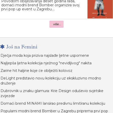
Povodom obilježavanja deset godina rada,
domaći modni brend Bomber organizira svoj
prvi pop up event u Zagrebu....
više...
Još na Femini
Dječja moda koja priziva najslađe ljetne uspomene
Najljepša ljetna kolekcija nježnog "nevidljivog" nakita
Zarine hit haljine koje će obilježiti kolovoz
DeLight predstavio novu kolekciju uz ekskluzivno modno
druženje
Dubrovnik u znaku glamura: Krie Design oduševio svjetske
zvijezde
Domaći brend MINAMI lansirao predivnu limitiranu kolekciju
Popularni modni brend Bomber u Zagrebu priprema prvi pop