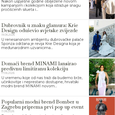
Nakon uspješne godine obilježene novom
kampanjom i kolekcijom koja istražuje snagu
pročišćenih silueta i...
Dubrovnik u znaku glamura: Krie
Design oduševio svjetske zvijezde
19.06.2026.
U renesansnom ambijentu dubrovačke palače
Sponza održana je revija Krie Designa koja je
međunarodnim uzvanicima...
Domaći brend MINAMI lansirao
predivnu limitiranu kolekciju
17.06.2026.
U vremenu koje od nas traži da budemo brže,
učinkovitije i neprestano dostupne, hrvatski
modni brend MINAMI novom...
Popularni modni brend Bomber u
Zagrebu priprema prvi pop up event
11.06.2026.