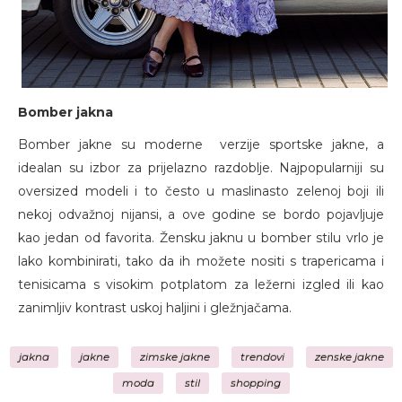
Bomber jakna
Bomber jakne su moderne verzije sportske jakne, a
idealan su izbor za prijelazno razdoblje. Najpopularniji su
oversized modeli i to često u maslinasto zelenoj boji ili
nekoj odvažnoj nijansi, a ove godine se bordo pojavljuje
kao jedan od favorita. Žensku jaknu u bomber stilu vrlo je
lako kombinirati, tako da ih možete nositi s trapericama i
tenisicama s visokim potplatom za ležerni izgled ili kao
zanimljiv kontrast uskoj haljini i gležnjačama.
jakna
jakne
zimske jakne
trendovi
zenske jakne
moda
stil
shopping