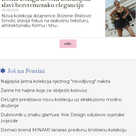
slavi bezvremensku eleganciju
09.06.2026.
Nova kolekcija dizajnerice Božene Bratović
Smolić stavlja fokus na raskošnu teksturu,
arhitektonsku formu i tihu...
više...
Još na Femini
Najljepša ljetna kolekcija nježnog "nevidljivog" nakita
Zarine hit haljine koje će obilježiti kolovoz
DeLight predstavio novu kolekciju uz ekskluzivno modno
druženje
Dubrovnik u znaku glamura: Krie Design oduševio svjetske
zvijezde
Domaći brend MINAMI lansirao predivnu limitiranu kolekciju