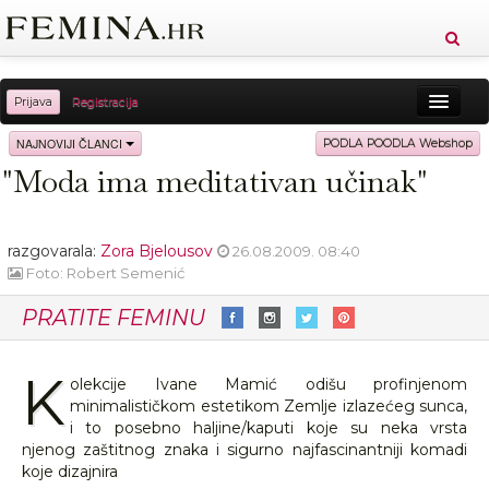
Prijava
Registracija
Sreća
Ljepota
Zdravlje
Vitkost
NAJNOVIJI ČLANCI
PODLA POODLA Webshop
"Moda ima meditativan učinak"
Moda
Ljubav
Relax
Putovanja
Recepti
Proizvodi
Knjige
Cool
razgovarala:
Zora Bjelousov
26.08.2009. 08:40
Foto: Robert Semenić
PRATITE FEMINU
K
olekcije Ivane Mamić odišu profinjenom
minimalističkom estetikom Zemlje izlazećeg sunca,
i to posebno haljine/kaputi koje su neka vrsta
njenog zaštitnog znaka i sigurno najfascinantniji komadi
koje dizajnira