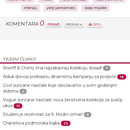
intervju
yohji yamamoto
issey miyake
0
KOMENTARA
PRIKAŽI
PRIJAVA
ISPIS
VEZANI ČLANCI
Sheriff & Cherry ima najzabavniju kolekciju dosad!
7
Alduk donosi prekrasnu dinamičnu kampanju za proljeće
18
Cool sunčane naočale koje obožavamo u svim godišnjim
dobima
5
Vogue sunčane naočale: nova ženstvena kolekcija za svačiji
ukus
15
Studeni je rezerviran za 9. Modni ormar!
8
Chanelova podmorska bajka
25