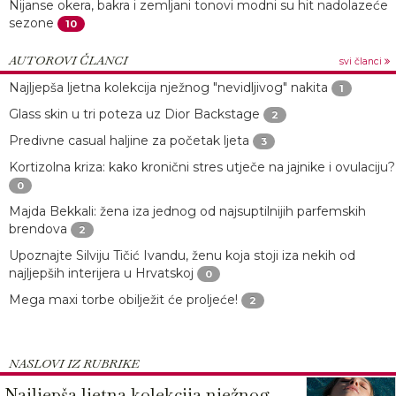
Nijanse okera, bakra i zemljani tonovi modni su hit nadolazeće
sezone
10
AUTOROVI ČLANCI
svi članci
Najljepša ljetna kolekcija nježnog "nevidljivog" nakita
1
Glass skin u tri poteza uz Dior Backstage
2
Predivne casual haljine za početak ljeta
3
Kortizolna kriza: kako kronični stres utječe na jajnike i ovulaciju?
0
Majda Bekkali: žena iza jednog od najsuptilnijih parfemskih
brendova
2
Upoznajte Silviju Tičić Ivandu, ženu koja stoji iza nekih od
najljepših interijera u Hrvatskoj
0
Mega maxi torbe obilježit će proljeće!
2
NASLOVI IZ RUBRIKE
Najljepša ljetna kolekcija nježnog