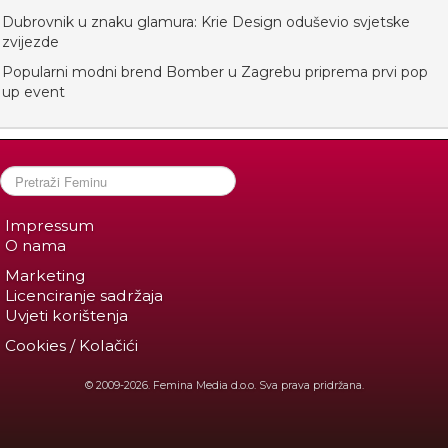
Dubrovnik u znaku glamura: Krie Design oduševio svjetske
zvijezde
Popularni modni brend Bomber u Zagrebu priprema prvi pop
up event
Impressum
O nama
Marketing
Licenciranje sadržaja
Uvjeti korištenja
Cookies / Kolačići
© 2009-2026. Femina Media d.o.o. Sva prava pridržana.