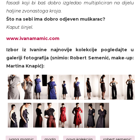
fasadi koji bi baš dobro izgledao multipliciran na dijelu
haljine zvonastoga kroja.
Što na sebi ima dobro odjeven muškarac?
Kaput šinjel.
www.ivanamamic.com
Izbor iz Ivanine najnovije kolekcije pogledajte u
galeriji fotografija (snimio: Robert Semenić, make-up:
Martina Knapić):
ivana mamic
moda
nova kolekcija
robert semenic