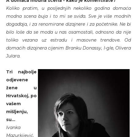
A domaća modna scena - kako je komentirate?
Koliko pratim, u posljednjih nekoliko godina domaća
modna scena buja i to mi se sviđa. Sve je više modnih
događaja, i za renomirane dizajnere i za početnike. Ne bi
bilo loše da se moda u nas osamostali, odnosno da nije
toliko vezana uz estradu i masovne trendove. Od
domaćih dizajnera cijenim Branku Donassy, I-gle, Olivera
Julara.
Tri najbolje
odjevene
žene u
Hrvatskoj, po
vašem
mišljenju,
su...
Ivanka
Mazurkijević,