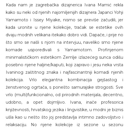
Kada nam je zagrebačka dizajnerica Ivana Mamić rekla
kako su neki od njenih najomiljenijih dizajnera Japanci Yohji
Yamamoto i Issey Miyake, nismo se previše začudili, jer
kada uronite u njene kolekcije, tračak se estetike ovih
dvaju modnih velikana itekako dobro vidi. Dapače, i prije no
što smo se našli s njom na intervjuu, naveliko smo njene
komade uspoređivali s Yamamotom. Profinjenom
minimalističkom estetikom Zemlje izlazećeg sunca odišu
posebno njene haljine/kaputi, koji zapravo i jesu neka vrsta
Ivaninog zaštitnog znaka i najfascinantniji komadi njenih
kolekcija. Vrlo elegantna kombinacija gejšastog i
ženstvenog ogrtača, s ponešto samurajske strogosti. Sve
vrlo (multi)funkcionalno, od prirodnih materijala, decentno,
udobno, a opet dojmljivo. Ivana, inače profesorica
književnosti, hrvatskog jezika i lingvistike, u modni je biznis
ušla kao u nešto što joj predstavlja intimno zadovoljstvo i
relaksaciju. No njene kolekcije iz sezone u sezonu