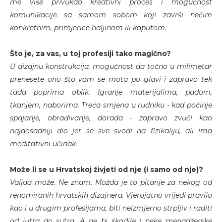
me više privukao kreativni proces i mogućnost
komunikacije sa samom sobom koji završi nečim
konkretnim, primjerice haljinom ili kaputom.
Što je, za vas, u toj profesiji tako magično?
U dizajnu konstrukcija, mogućnost da točno u milimetar
prenesete ono što vam se mota po glavi i zapravo tek
tada poprima oblik. Igranje materijalima, padom,
tkanjem, naborima. Treća smjena u rudniku - kad počinje
spajanje, obrađivanje, dorada - zapravo zvuči kao
najdosadniji dio jer se sve svodi na fizikaliju, ali ima
meditativni učinak.
Može li se u Hrvatskoj živjeti od nje (i samo od nje)?
Valjda može. Ne znam. Možda je to pitanje za nekog od
renomiranih hrvatskih dizajnera. Vjerojatno vrijedi pravilo
kao i u drugim profesijama, biti neizmjerno strpljiv i raditi
od jutra do sutra. A ne bi škodile i neke menadžerske