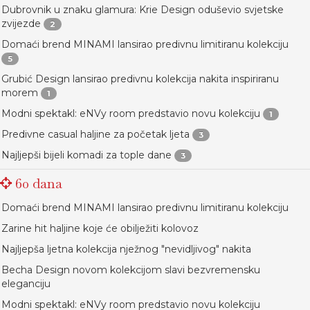
Dubrovnik u znaku glamura: Krie Design oduševio svjetske
zvijezde
2
Domaći brend MINAMI lansirao predivnu limitiranu kolekciju
5
Grubić Design lansirao predivnu kolekcija nakita inspiriranu
morem
1
Modni spektakl: eNVy room predstavio novu kolekciju
1
Predivne casual haljine za početak ljeta
3
Najljepši bijeli komadi za tople dane
3
60 dana
Domaći brend MINAMI lansirao predivnu limitiranu kolekciju
Zarine hit haljine koje će obilježiti kolovoz
Najljepša ljetna kolekcija nježnog "nevidljivog" nakita
Becha Design novom kolekcijom slavi bezvremensku
eleganciju
Modni spektakl: eNVy room predstavio novu kolekciju