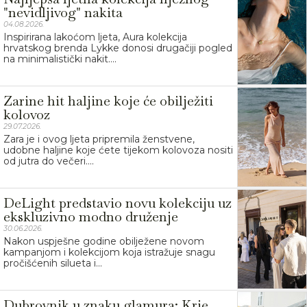
"nevidljivog" nakita
04.08.2026.
Inspirirana lakoćom ljeta, Aura kolekcija
hrvatskog brenda Lykke donosi drugačiji pogled
na minimalistički nakit....
Zarine hit haljine koje će obilježiti
kolovoz
29.07.2026.
Zara je i ovog ljeta pripremila ženstvene,
udobne haljine koje ćete tijekom kolovoza nositi
od jutra do večeri....
DeLight predstavio novu kolekciju uz
ekskluzivno modno druženje
30.06.2026.
Nakon uspješne godine obilježene novom
kampanjom i kolekcijom koja istražuje snagu
pročišćenih silueta i...
Dubrovnik u znaku glamura: Krie