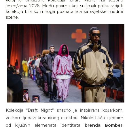
kojoj je prikazana kolekcija “Draft Night” za sezonu
jesen/zima 2026. Među prvima koji su imali priliku vidjeti
kolekciju bila su mnoga poznata lica sa svjetske modne
scene.
Kolekcija “Draft Night” snažno je inspirirana košarkom,
velikom ljubavi kreativnog direktora Nikole Filića i jednim
od ključnih elemenata identiteta
brenda Bomber
.