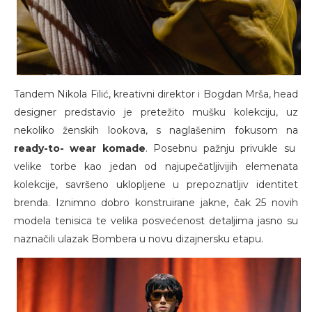
Tandem Nikola Filić, kreativni direktor i Bogdan Mrša, head
designer predstavio je pretežito mušku kolekciju, uz
nekoliko ženskih lookova, s naglašenim fokusom na
ready-to- wear komade
. Posebnu pažnju privukle su
velike torbe kao jedan od najupečatljivijih elemenata
kolekcije, savršeno uklopljene u prepoznatljiv identitet
brenda. Iznimno dobro konstruirane jakne, čak 25 novih
modela tenisica te velika posvećenost detaljima jasno su
naznačili ulazak Bombera u novu dizajnersku etapu.