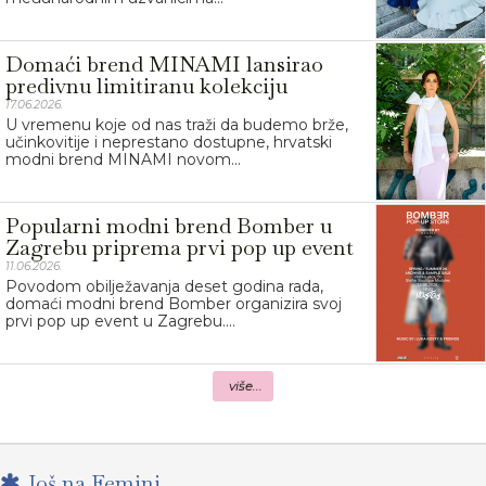
Domaći brend MINAMI lansirao
predivnu limitiranu kolekciju
17.06.2026.
U vremenu koje od nas traži da budemo brže,
učinkovitije i neprestano dostupne, hrvatski
modni brend MINAMI novom...
Popularni modni brend Bomber u
Zagrebu priprema prvi pop up event
11.06.2026.
Povodom obilježavanja deset godina rada,
domaći modni brend Bomber organizira svoj
prvi pop up event u Zagrebu....
više...
Još na Femini