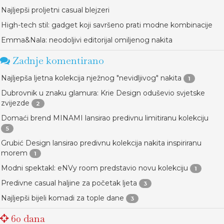
Najljepši proljetni casual blejzeri
High-tech stil: gadget koji savršeno prati modne kombinacije
Emma&Nala: neodoljivi editorijal omiljenog nakita
Zadnje komentirano
Najljepša ljetna kolekcija nježnog "nevidljivog" nakita
1
Dubrovnik u znaku glamura: Krie Design oduševio svjetske
zvijezde
2
Domaći brend MINAMI lansirao predivnu limitiranu kolekciju
5
Grubić Design lansirao predivnu kolekcija nakita inspiriranu
morem
1
Modni spektakl: eNVy room predstavio novu kolekciju
1
Predivne casual haljine za početak ljeta
3
Najljepši bijeli komadi za tople dane
3
60 dana