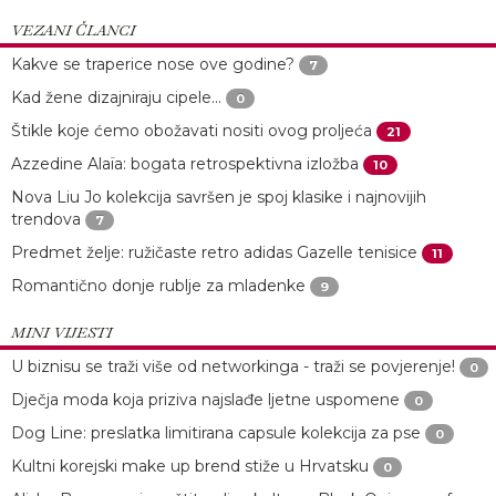
VEZANI ČLANCI
Kakve se traperice nose ove godine?
7
Kad žene dizajniraju cipele...
0
Štikle koje ćemo obožavati nositi ovog proljeća
21
Azzedine Alaïa: bogata retrospektivna izložba
10
Nova Liu Jo kolekcija savršen je spoj klasike i najnovijih
trendova
7
Predmet želje: ružičaste retro adidas Gazelle tenisice
11
Romantično donje rublje za mladenke
9
MINI VIJESTI
U biznisu se traži više od networkinga - traži se povjerenje!
0
Dječja moda koja priziva najslađe ljetne uspomene
0
Dog Line: preslatka limitirana capsule kolekcija za pse
0
Kultni korejski make up brend stiže u Hrvatsku
0