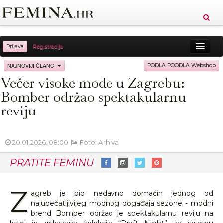
Prijava
Registracija
Sreća
Ljepota
Zdravlje
Vitkost
NAJNOVIJI ČLANCI
PODLA POODLA Webshop
Večer visoke mode u Zagrebu:
Moda
Ljubav
Relax
Putovanja
Recepti
Bomber održao spektakularnu
Proizvodi
Knjige
Cool
reviju
20.01.2026. 08:00
Foto: Arhiva
PRATITE FEMINU
Z
agreb je bio nedavno domaćin jednog od
najupečatljivijeg modnog događaja sezone - modni
brend Bomber održao je spektakularnu reviju na