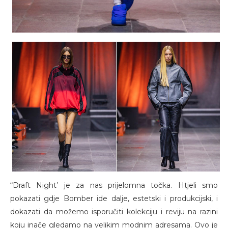
“Draft Night’ je za nas prijelomna točka. Htjeli smo
pokazati gdje Bomber ide dalje, estetski i produkcijski, i
dokazati da možemo isporučiti kolekciju i reviju na razini
koju inače gledamo na velikim modnim adresama. Ovo je