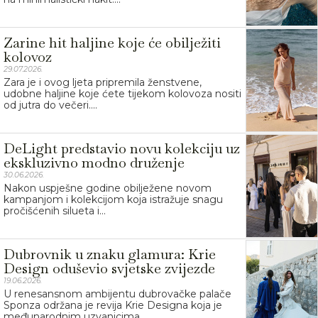
Zarine hit haljine koje će obilježiti
kolovoz
29.07.2026.
Zara je i ovog ljeta pripremila ženstvene,
udobne haljine koje ćete tijekom kolovoza nositi
od jutra do večeri....
DeLight predstavio novu kolekciju uz
ekskluzivno modno druženje
30.06.2026.
Nakon uspješne godine obilježene novom
kampanjom i kolekcijom koja istražuje snagu
pročišćenih silueta i...
Dubrovnik u znaku glamura: Krie
Design oduševio svjetske zvijezde
19.06.2026.
U renesansnom ambijentu dubrovačke palače
Sponza održana je revija Krie Designa koja je
međunarodnim uzvanicima...