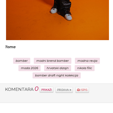
Toma
bomber
modni brend bomber
modna revija
moda 2026
hrvatski dizajn
nikola filic
bomber draft night kolekcija
0
KOMENTARA
PRIKAŽI
PRIJAVA
ISPIS