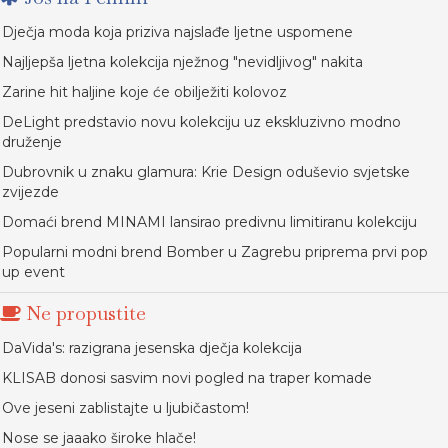
Dječja moda koja priziva najslađe ljetne uspomene
Najljepša ljetna kolekcija nježnog "nevidljivog" nakita
Zarine hit haljine koje će obilježiti kolovoz
DeLight predstavio novu kolekciju uz ekskluzivno modno
druženje
Dubrovnik u znaku glamura: Krie Design oduševio svjetske
zvijezde
Domaći brend MINAMI lansirao predivnu limitiranu kolekciju
Popularni modni brend Bomber u Zagrebu priprema prvi pop
up event
Ne propustite
DaVida's: razigrana jesenska dječja kolekcija
KLISAB donosi sasvim novi pogled na traper komade
Ove jeseni zablistajte u ljubičastom!
Nose se jaaako široke hlače!