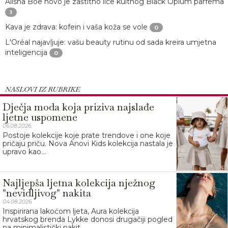
Alisha Boe novo je zaštitno lice kultnog Black Opium parfema
1
Kava je zdrava: kofein i vaša koža se vole
0
L'Oréal najavljuje: vašu beauty rutinu od sada kreira umjetna
inteligencija
0
NASLOVI IZ RUBRIKE
Dječja moda koja priziva najslađe
ljetne uspomene
06.08.2026.
Postoje kolekcije koje prate trendove i one koje
pričaju priču. Nova Anovi Kids kolekcija nastala je
upravo kao...
Najljepša ljetna kolekcija nježnog
"nevidljivog" nakita
04.08.2026.
Inspirirana lakoćom ljeta, Aura kolekcija
hrvatskog brenda Lykke donosi drugačiji pogled
na minimalistički nakit....