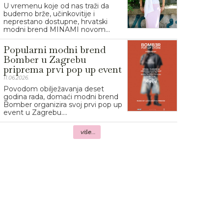
U vremenu koje od nas traži da
budemo brže, učinkovitije i
neprestano dostupne, hrvatski
modni brend MINAMI novom...
Popularni modni brend
Bomber u Zagrebu
priprema prvi pop up event
11.06.2026.
Povodom obilježavanja deset
godina rada, domaći modni brend
Bomber organizira svoj prvi pop up
event u Zagrebu....
više...