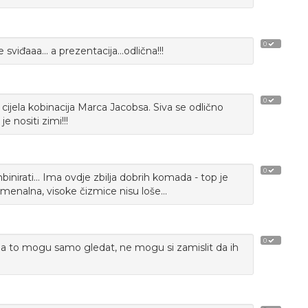
0
sviđaaa... a prezentacija...odlična!!!
0
 cijela kobinacija Marca Jacobsa. Siva se odlično
 nositi zimi!!!
0
nirati... Ima ovdje zbilja dobrih komada - top je
omenalna, visoke čizmice nisu loše...
0
, al' ja to mogu samo gledat, ne mogu si zamislit da ih