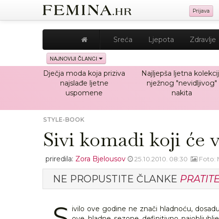
Prijava
Sreća
Ljepota
Zdravlje
NAJNOVIJI ČLANCI
Dječja moda koja priziva
Najljepša ljetna kolekci
najslađe ljetne
nježnog "nevidljivog"
uspomene
nakita
STYLE-BOOK
Sivi komadi koji će 
priredila:
Zora Bjelousov
25.10.2010. 08:30
Foto: 
NE PROPUSTITE ČLANKE
PRATIT
S
ivilo ove godine ne znači hladnoću, dosad
ove hladne sezone definitivno najobljublje