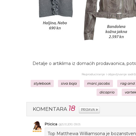
Detalje o artiklima iz domaćih prodavaonica, potr
Reproduciranje i objavljivanje sadr
stylebook
siva boja
marc jacobs
rag and
dicaprio
varte
18
KOMENTARA
PRIJAVA
Pticica
@25.10.2010. 09:05
Top Matthewa Williamsona je bozanstven