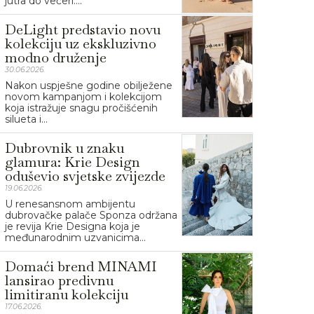
jutra do večeri....
DeLight predstavio novu
kolekciju uz ekskluzivno
modno druženje
30.06.2026.
Nakon uspješne godine obilježene
novom kampanjom i kolekcijom
koja istražuje snagu pročišćenih
silueta i...
Dubrovnik u znaku
glamura: Krie Design
oduševio svjetske zvijezde
19.06.2026.
U renesansnom ambijentu
dubrovačke palače Sponza održana
je revija Krie Designa koja je
međunarodnim uzvanicima...
Domaći brend MINAMI
lansirao predivnu
limitiranu kolekciju
17.06.2026.