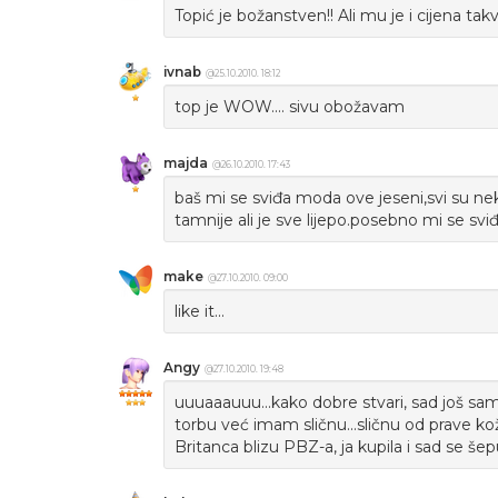
Topić je božanstven!! Ali mu je i cijena tak
ivnab
@25.10.2010. 18:12
top je WOW.... sivu obožavam
majda
@26.10.2010. 17:43
baš mi se sviđa moda ove jeseni,svi su nek
tamnije ali je sve lijepo.posebno mi se sviđ
make
@27.10.2010. 09:00
like it...
Angy
@27.10.2010. 19:48
uuuaaauuu...kako dobre stvari, sad još samo 
torbu već imam sličnu...sličnu od prave k
Britanca blizu PBZ-a, ja kupila i sad se še