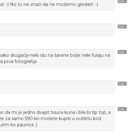
0
va! :-) No to ne znači da ne možemo gledati! :-)
0
0
ako drugačiji-neki idu na šarene bolje neki furaju na
a prva fotografija
0
0
da mi je jedno dvajst tisuća kuna i bila bi tip top, a
ože za samo 590 kn možete kupiti u outletu kod
purim ko paunica :)