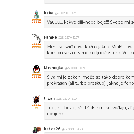
beba
@25.10.2010. 09:37
Vauuu... kakve diiivneee boje!!! Sveee mi se 
Famke
@25.10.2010. 10:07
Meni se sviđa ova kožna jakna. Mrak! I ova
kombinira sa crvenom i ljubičastom. Volim je
Minimojka
@25.10.2010. 10:19
Siva mi je zakon, može se tako dobro kombi
prekrasan (ali turbo preskup), jakna je fen
tirzah
@25.10.2010. 12:00
Top je ... bez riječi! I štikle mi se sviđaju
obujem.
katica26
@25.10.2010. 14:29