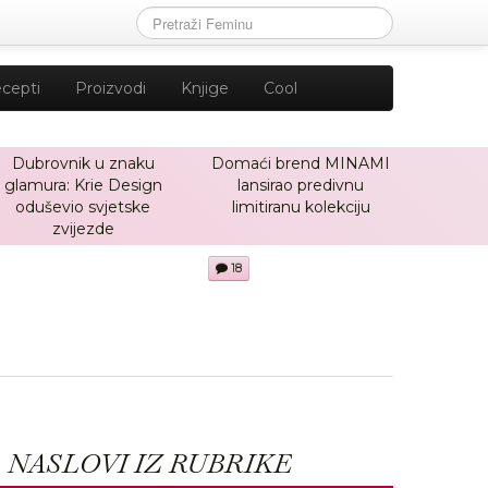
cepti
Proizvodi
Knjige
Cool
Dubrovnik u znaku
Domaći brend MINAMI
glamura: Krie Design
lansirao predivnu
oduševio svjetske
limitiranu kolekciju
zvijezde
18
NASLOVI IZ RUBRIKE