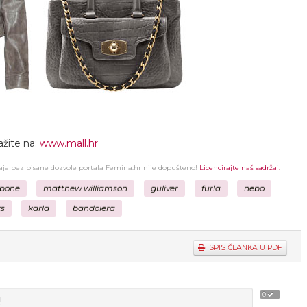
ažite na:
www.mall.hr
žaja bez pisane dozvole portala Femina.hr nije dopušteno!
Licencirajte naš sadržaj.
 bone
matthew williamson
guliver
furla
nebo
ks
karla
bandolera
ISPIS ČLANKA U PDF
0
!