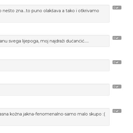
0
ko nešto zna...to puno olakšava a tako i otkrivamo
0
u svega lijepoga, moj najdraži dućanćić.....
0
0
0
rekrasna kožna jakna-fenomenalno-samo malo skupo :(