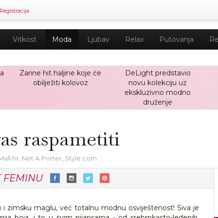
Registracija
Vitkost
Moda
Ljubav
Relax
Putovanja
Re
ja
Zarine hit haljine koje će
DeLight predstavio
obilježiti kolovoz
novu kolekciju uz
ekskluzivno modno
druženje
vas raspametiti
Mall.hr, Net A Porter, Style.com
E FEMINU
u i zimsku maglu, već totalnu modnu osviještenost! Siva je
nija boja, i to u svim nijansama - od srebrnkasto-ledenih,