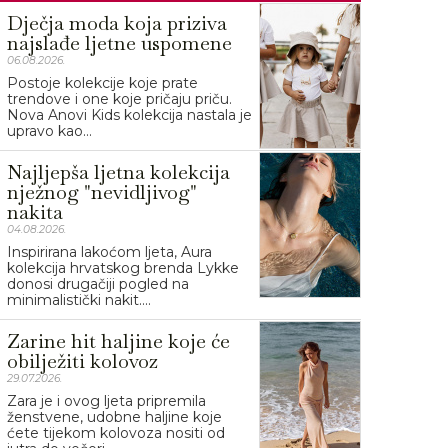
Dječja moda koja priziva
najslađe ljetne uspomene
06.08.2026.
Postoje kolekcije koje prate
trendove i one koje pričaju priču.
Nova Anovi Kids kolekcija nastala je
upravo kao...
Najljepša ljetna kolekcija
nježnog "nevidljivog"
nakita
04.08.2026.
Inspirirana lakoćom ljeta, Aura
kolekcija hrvatskog brenda Lykke
donosi drugačiji pogled na
minimalistički nakit....
Zarine hit haljine koje će
obilježiti kolovoz
29.07.2026.
Zara je i ovog ljeta pripremila
ženstvene, udobne haljine koje
ćete tijekom kolovoza nositi od