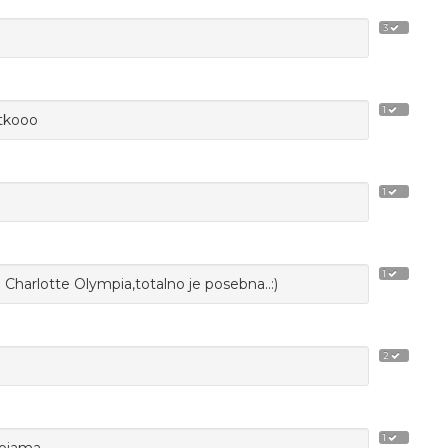
3
1
atkooo
1
1
 Charlotte Olympia,totalno je posebna..:)
2
1