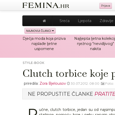
Prijava
Sreća
Ljepota
Zdravlje
NAJNOVIJI ČLANCI
Dječja moda koja priziva
Najljepša ljetna kolekci
najslađe ljetne
nježnog "nevidljivog"
uspomene
nakita
STYLE-BOOK
Clutch torbice koje
priredila:
Zora Bjelousov
30.07.2012. 08:00
Foto:
NE PROPUSTITE ČLANKE
PRATIT
R
učne, clutch torbice, jedan su od najsimpa
stajlinga, pomoću koje i neku sasvim ob