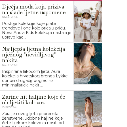
Dječja moda koja priziva
najslađe ljetne uspomene
06.08.2026.
Postoje kolekcije koje prate
trendove i one koje pričaju priču.
Nova Anovi Kids kolekcija nastala je
upravo kao...
Najljepša ljetna kolekcija
nježnog "nevidljivog"
nakita
04.08.2026.
Inspirirana lakoćom ljeta, Aura
kolekcija hrvatskog brenda Lykke
donosi drugačiji pogled na
minimalistički nakit....
Zarine hit haljine koje će
obilježiti kolovoz
29.07.2026.
Zara je i ovog ljeta pripremila
ženstvene, udobne haljine koje
ćete tijekom kolovoza nositi od