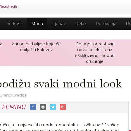
Registracija
Vitkost
Moda
Ljubav
Relax
Putovanja
Re
ja
Zarine hit haljine koje će
DeLight predstavio
obilježiti kolovoz
novu kolekciju uz
ekskluzivno modno
druženje
 podižu svaki modni look
 Brand Credits
E FEMINU
tičnijih i najveselijih modnih dodataka - točka na "i" vašeg
ičnu modnu kombinaciju možete pretvoriti u totalno cool