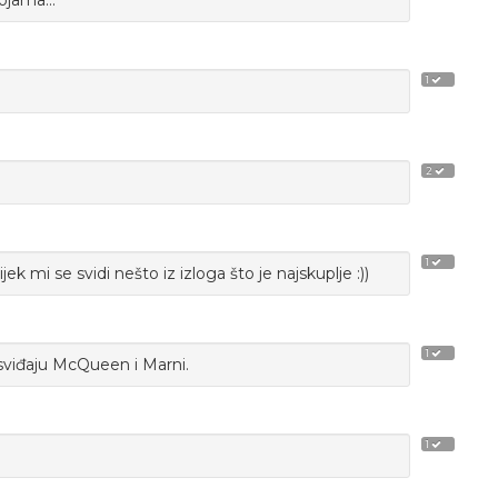
ojama...
1
2
1
 mi se svidi nešto iz izloga što je najskuplje :))
1
e sviđaju McQueen i Marni.
1