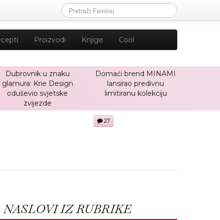
cepti
Proizvodi
Knjige
Cool
Dubrovnik u znaku
Domaći brend MINAMI
glamura: Krie Design
lansirao predivnu
oduševio svjetske
limitiranu kolekciju
zvijezde
27
NASLOVI IZ RUBRIKE