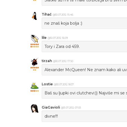
Slatke su mi te male torbice,ja bi u svim b
Tihač
@30.07.2012. 15:46
ne znaš koja bolja :)
lile
@30.07.2012. 16:09
Tory i Zara od 459.
tirzah
@30.07.2012. 17:50
Alexander McQueen! Ne znam kako ali uvijek
Lostie
@30.07.2012. 18:37
Baš su ljupki ovi clutchevi:)) Najviše mi s
GiaGavioli
@31.07.2012. 07:03
divne!!!