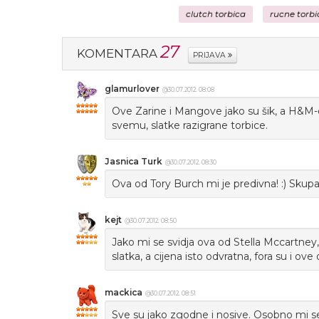
clutch torbica
rucne torbi
27
KOMENTARA
PRIJAVA
glamurlover
@30.07.2012. 08:08
Ove Zarine i Mangove jako su šik, a H&M-ov
svemu, slatke razigrane torbice.
Jasnica Turk
@30.07.2012. 08:30
Ova od Tory Burch mi je predivna! :) Skupa, 
kejt
@30.07.2012. 08:50
Jako mi se svidja ova od Stella Mccartney
slatka, a cijena isto odvratna, fora su i ov
mackica
@30.07.2012. 08:51
Sve su jako zgodne i nosive. Osobno mi se na