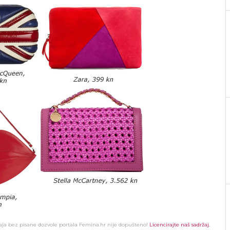
žaja bez pisane dozvole portala Femina.hr nije dopušteno!
Licencirajte naš sadržaj.