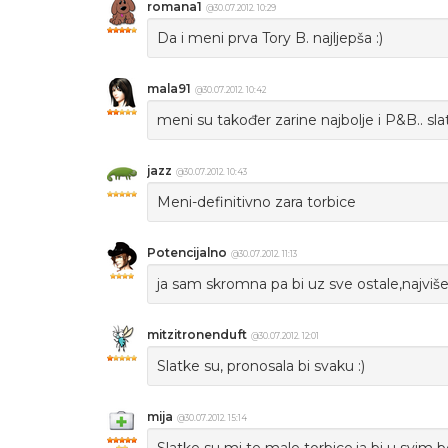
romana1
@30.07.2012. 10:29
Da i meni prva Tory B. najljepša :)
mala91
@30.07.2012. 10:42
meni su također zarine najbolje i P&B.. sl
jazz
@30.07.2012. 10:43
Meni-definitivno zara torbice
Potencijalno
@30.07.2012. 11:13
ja sam skromna pa bi uz sve ostale,najviše
mitzitronenduft
@30.07.2012. 12:01
Slatke su, pronosala bi svaku :)
mija
@30.07.2012. 15:14