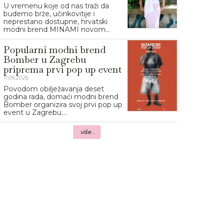
U vremenu koje od nas traži da
budemo brže, učinkovitije i
neprestano dostupne, hrvatski
modni brend MINAMI novom...
Popularni modni brend
Bomber u Zagrebu
priprema prvi pop up event
11.06.2026.
Povodom obilježavanja deset
godina rada, domaći modni brend
Bomber organizira svoj prvi pop up
event u Zagrebu....
više...