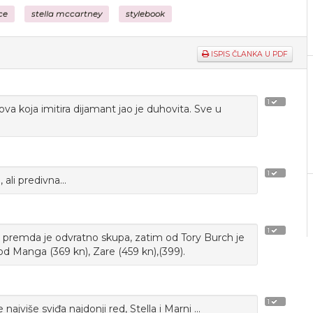
ce
stella mccartney
stylebook
ISPIS ČLANKA U PDF
1
a koja imitira dijamant jao je duhovita. Sve u
1
ali predivna...
1
, premda je odvratno skupa, zatim od Tory Burch je
e od Manga (369 kn), Zare (459 kn),(399).
1
jviše sviđa najdonji red, Stella i Marni ...