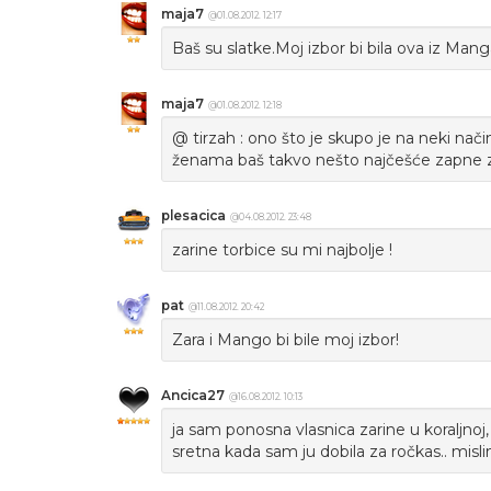
maja7
@01.08.2012. 12:17
Baš su slatke.Moj izbor bi bila ova iz Mang
maja7
@01.08.2012. 12:18
@ tirzah : ono što je skupo je na neki nači
ženama baš takvo nešto najčešće zapne z
plesacica
@04.08.2012. 23:48
zarine torbice su mi najbolje !
pat
@11.08.2012. 20:42
Zara i Mango bi bile moj izbor!
Ancica27
@16.08.2012. 10:13
ja sam ponosna vlasnica zarine u koraljnoj, l
sretna kada sam ju dobila za ročkas.. misli