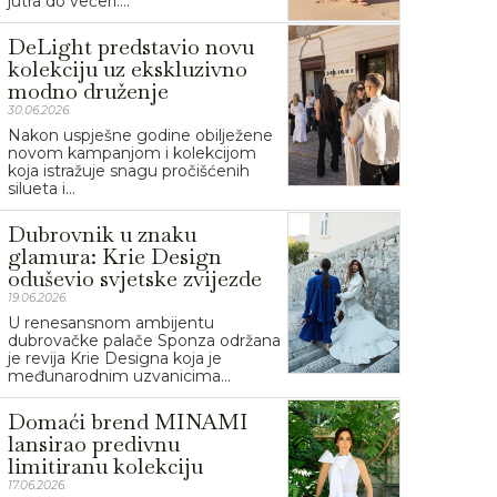
jutra do večeri....
DeLight predstavio novu
kolekciju uz ekskluzivno
modno druženje
30.06.2026.
Nakon uspješne godine obilježene
novom kampanjom i kolekcijom
koja istražuje snagu pročišćenih
silueta i...
Dubrovnik u znaku
glamura: Krie Design
oduševio svjetske zvijezde
19.06.2026.
U renesansnom ambijentu
dubrovačke palače Sponza održana
je revija Krie Designa koja je
međunarodnim uzvanicima...
Domaći brend MINAMI
lansirao predivnu
limitiranu kolekciju
17.06.2026.