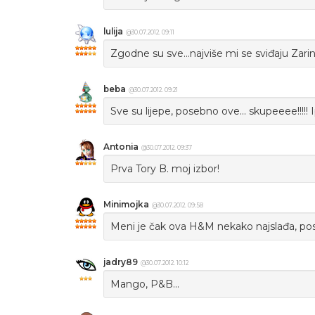
lulija
@30.07.2012. 09:11
Zgodne su sve...najviše mi se sviđaju Zarin
beba
@30.07.2012. 09:21
Sve su lijepe, posebno ove... skupeeee!!!!! I
Antonia
@30.07.2012. 09:37
Prva Tory B. moj izbor!
Minimojka
@30.07.2012. 09:58
Meni je čak ova H&M nekako najslađa, pose
jadry89
@30.07.2012. 10:12
Mango, P&B...