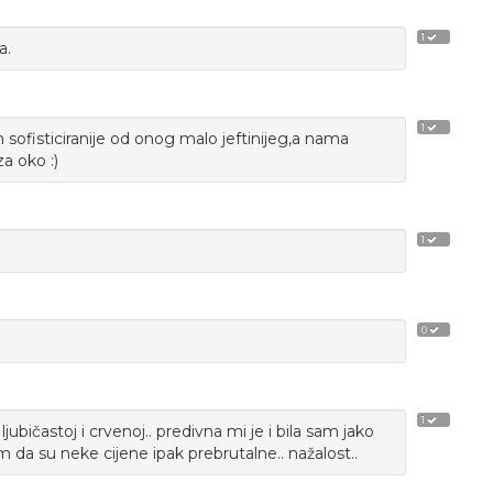
1
a.
1
n sofisticiranije od onog malo jeftinijeg,a nama
a oko :)
1
0
1
jubičastoj i crvenoj.. predivna mi je i bila sam jako
m da su neke cijene ipak prebrutalne.. nažalost..