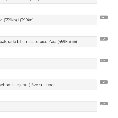
1
e (359kn) i (399kn).
0
pak, rado bih imala torbicu Zara (459kn):)))))
3
3
bno za cijenu :) Sve su super!
2