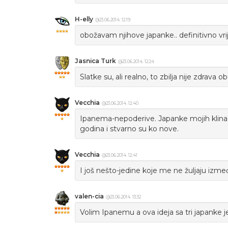
H-elly
@23.06.2014. 12:19
obožavam njihove japanke.. definitivno vri
Jasnica Turk
@23.06.2014. 12:24
Slatke su, ali realno, to zbilja nije zdrava ob
Vecchia
@23.06.2014. 12:40
Ipanema-nepoderive. Japanke mojih klinaca
godina i stvarno su ko nove.
Vecchia
@23.06.2014. 12:41
I još nešto-jedine koje me ne žuljaju izmeđ
valen-cia
@23.06.2014. 13:32
Volim Ipanemu a ova ideja sa tri japanke j