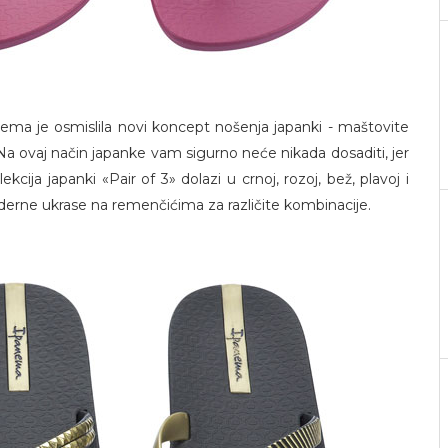
ema je osmislila novi koncept nošenja japanki - maštovite
 Na ovaj način japanke vam sigurno neće nikada dosaditi, jer
kcija japanki «Pair of 3» dolazi u crnoj, rozoj, bež, plavoj i
moderne ukrase na remenčićima za različite kombinacije.