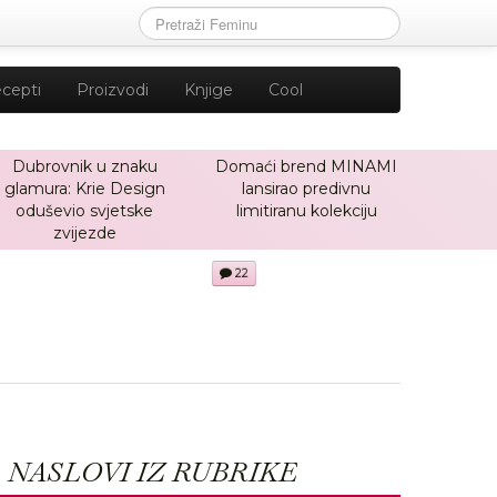
cepti
Proizvodi
Knjige
Cool
Dubrovnik u znaku
Domaći brend MINAMI
glamura: Krie Design
lansirao predivnu
oduševio svjetske
limitiranu kolekciju
zvijezde
22
NASLOVI IZ RUBRIKE