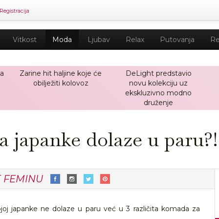
Registracija
Vitkost
Moda
Ljubav
Relax
Putovanja
Re
ja
Zarine hit haljine koje će
DeLight predstavio
obilježiti kolovoz
novu kolekciju uz
ekskluzivno modno
druženje
a japanke dolaze u paru?!
E FEMINU
ojoj japanke ne dolaze u paru već u 3 različita komada za