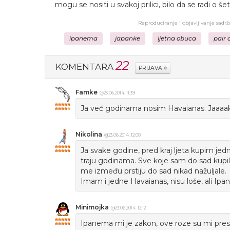
mogu se nositi u svakoj prilici, bilo da se radi o šet
Reproduciranje i objavljivanje sadr
ipanema
japanke
ljetna obuca
pair o
22
KOMENTARA
PRIJAVA
Famke
@23.06.2014. 11:39
Ja već godinama nosim Havaianas. Jaaaako
Nikolina
@23.06.2014. 12:00
Ja svake godine, pred kraj ljeta kupim jed
traju godinama. Sve koje sam do sad kupila
me između prstiju do sad nikad nažuljale.
Imam i jedne Havaianas, nisu loše, ali Ipan
Minimojka
@23.06.2014. 12:12
Ipanema mi je zakon, ove roze su mi presl