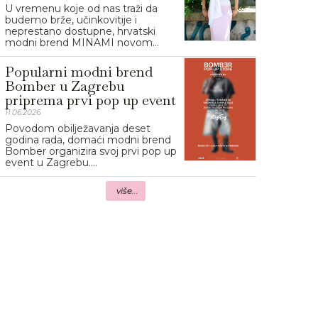
U vremenu koje od nas traži da
budemo brže, učinkovitije i
neprestano dostupne, hrvatski
modni brend MINAMI novom...
Popularni modni brend
Bomber u Zagrebu
priprema prvi pop up event
11.06.2026.
Povodom obilježavanja deset
godina rada, domaći modni brend
Bomber organizira svoj prvi pop up
event u Zagrebu....
više...