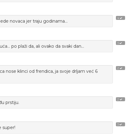
4
jede novaca jer traju godinama...
3
uća... po plaži da, ali ovako da svaki dan...
2
 nose klinci od frendica, ja svoje drljam već 6
2
u prstiju.
3
e super!