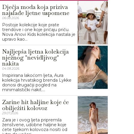
Dječja moda koja priziva
najslađe ljetne uspomene
06.08.2026.
Postoje kolekcije koje prate
trendove i one koje pričaju priču.
Nova Anovi Kids kolekcija nastala je
upravo kao...
Najljepša ljetna kolekcija
nježnog "nevidljivog"
nakita
04.08.2026.
Inspirirana lakoćom ljeta, Aura
kolekcija hrvatskog brenda Lykke
donosi drugačiji pogled na
minimalistički nakit....
Zarine hit haljine koje će
obilježiti kolovoz
29.07.2026.
Zara je i ovog ljeta pripremila
ženstvene, udobne haljine koje
ćete tijekom kolovoza nositi od