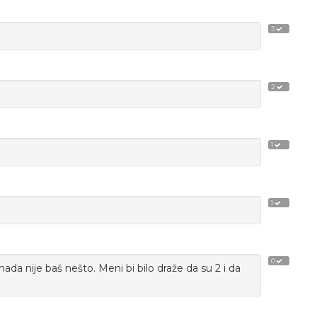
3
2
1
1
0
omada nije baš nešto. Meni bi bilo draže da su 2 i da