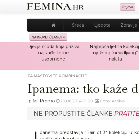
Prijava
Sreća
Ljepota
Zdravlje
NAJNOVIJI ČLANCI
Dječja moda koja priziva
Najljepša ljetna kolekci
najslađe ljetne
nježnog "nevidljivog"
uspomene
nakita
ZA MAŠTOVITE KOMBINACIJE
Ipanema: tko kaže d
piše: Promo
23.06.2014. 11:00
Foto: Arhiva
NE PROPUSTITE ČLANKE
PRATIT
I
panema predstavlja "Pair of 3" kolekciju u k
maštovite kombinacije