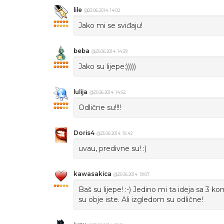
lile
@23.06.2014. 14:02
Jako mi se sviđaju!
beba
@23.06.2014. 14:39
Jako su lijepe:)))))
lulija
@23.06.2014. 14:52
Odlične su!!!!
Doris4
@23.06.2014. 15:42
uvau, predivne su! :)
kawasakica
@23.06.2014. 19:07
Baš su lijepe! :-) Jedino mi ta ideja sa 3 k
su obje iste. Ali izgledom su odlične!