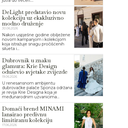
jutra do večeri....
DeLight predstavio novu
kolekciju uz ekskluzivno
modno druženje
30.06.2026.
Nakon uspješne godine obilježene
novom kampanjom i kolekcijom
koja istražuje snagu pročišćenih
silueta i...
Dubrovnik u znaku
glamura: Krie Design
oduševio svjetske zvijezde
19.06.2026.
U renesansnom ambijentu
dubrovačke palače Sponza održana
je revija Krie Designa koja je
međunarodnim uzvanicima...
Domaći brend MINAMI
lansirao predivnu
limitiranu kolekciju
17.06.2026.