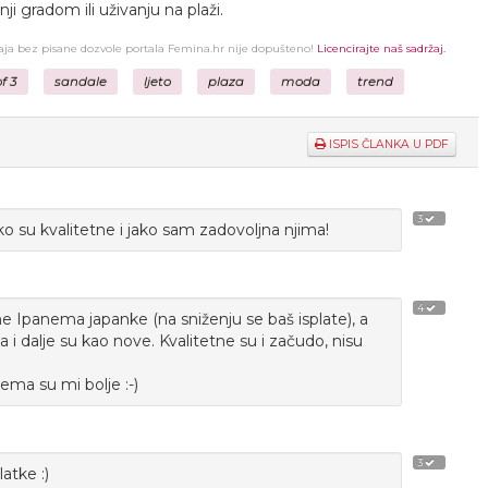
nji gradom ili uživanju na plaži.
žaja bez pisane dozvole portala Femina.hr nije dopušteno!
Licencirajte naš sadržaj.
f 3
sandale
ljeto
plaza
moda
trend
ISPIS ČLANKA U PDF
3
 su kvalitetne i jako sam zadovoljna njima!
4
ne Ipanema japanke (na sniženju se baš isplate), a
 i dalje su kao nove. Kvalitetne su i začudo, nisu
ema su mi bolje :-)
3
atke :)