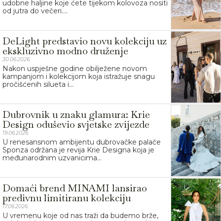
udobne haljine koje ćete tijekom kolovoza nositi
od jutra do večeri....
DeLight predstavio novu kolekciju uz
ekskluzivno modno druženje
30.06.2026.
Nakon uspješne godine obilježene novom
kampanjom i kolekcijom koja istražuje snagu
pročišćenih silueta i...
Dubrovnik u znaku glamura: Krie
Design oduševio svjetske zvijezde
19.06.2026.
U renesansnom ambijentu dubrovačke palače
Sponza održana je revija Krie Designa koja je
međunarodnim uzvanicima...
Domaći brend MINAMI lansirao
predivnu limitiranu kolekciju
17.06.2026.
U vremenu koje od nas traži da budemo brže,