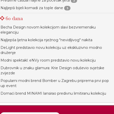
Predivne casual haljine za početak ljeta
3
Najljepši bijeli komadi za tople dane
3
60 dana
Becha Design novom kolekcijom slavi bezvremensku
eleganciju
Najljepša ljetna kolekcija nježnog "nevidljivog" nakita
DeLight predstavio novu kolekciju uz ekskluzivno modno
druženje
Modni spektakl: eNVy room predstavio novu kolekciju
Dubrovnik u znaku glamura: Krie Design oduševio svjetske
zvijezde
Popularni modni brend Bomber u Zagrebu priprema prvi pop
up event
Domaći brend MINAMI lansirao predivnu limitiranu kolekciju