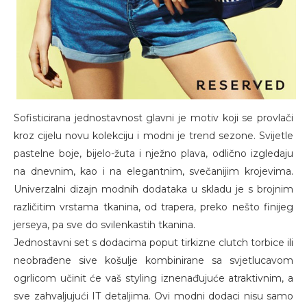
Sofisticirana jednostavnost glavni je motiv koji se provlači
kroz cijelu novu kolekciju i modni je trend sezone. Svijetle
pastelne boje, bijelo-žuta i nježno plava, odlično izgledaju
na dnevnim, kao i na elegantnim, svečanijim krojevima.
Univerzalni dizajn modnih dodataka u skladu je s brojnim
različitim vrstama tkanina, od trapera, preko nešto finijeg
jerseya, pa sve do svilenkastih tkanina.
Jednostavni set s dodacima poput tirkizne clutch torbice ili
neobrađene sive košulje kombinirane sa svjetlucavom
ogrlicom učinit će vaš styling iznenađujuće atraktivnim, a
sve zahvaljujući IT detaljima. Ovi modni dodaci nisu samo