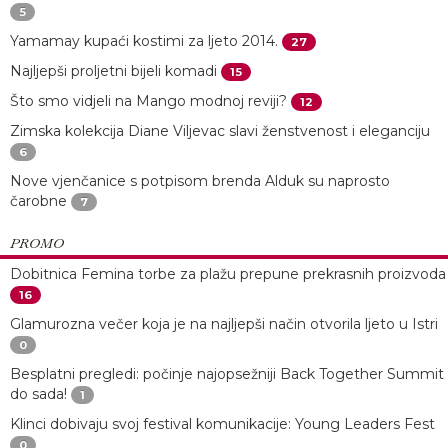
5
Yamamay kupaći kostimi za ljeto 2014.
27
Najljepši proljetni bijeli komadi
15
Što smo vidjeli na Mango modnoj reviji?
12
Zimska kolekcija Diane Viljevac slavi ženstvenost i eleganciju
6
Nove vjenčanice s potpisom brenda Alduk su naprosto
čarobne
7
PROMO
Dobitnica Femina torbe za plažu prepune prekrasnih proizvoda
16
Glamurozna večer koja je na najljepši način otvorila ljeto u Istri
0
Besplatni pregledi: počinje najopsežniji Back Together Summit
do sada!
1
Klinci dobivaju svoj festival komunikacije: Young Leaders Fest
0