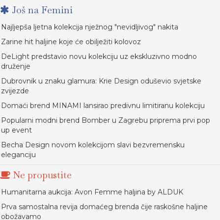
Još na Femini
Najljepša ljetna kolekcija nježnog "nevidljivog" nakita
Zarine hit haljine koje će obilježiti kolovoz
DeLight predstavio novu kolekciju uz ekskluzivno modno
druženje
Dubrovnik u znaku glamura: Krie Design oduševio svjetske
zvijezde
Domaći brend MINAMI lansirao predivnu limitiranu kolekciju
Popularni modni brend Bomber u Zagrebu priprema prvi pop
up event
Becha Design novom kolekcijom slavi bezvremensku
eleganciju
Ne propustite
Humanitarna aukcija: Avon Femme haljina by ALDUK
Prva samostalna revija domaćeg brenda čije raskošne haljine
obožavamo