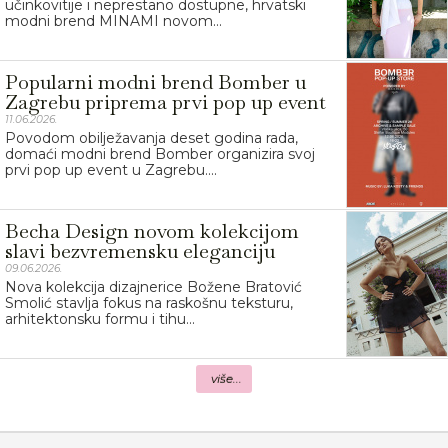
učinkovitije i neprestano dostupne, hrvatski
modni brend MINAMI novom...
Popularni modni brend Bomber u
Zagrebu priprema prvi pop up event
11.06.2026.
Povodom obilježavanja deset godina rada,
domaći modni brend Bomber organizira svoj
prvi pop up event u Zagrebu....
Becha Design novom kolekcijom
slavi bezvremensku eleganciju
09.06.2026.
Nova kolekcija dizajnerice Božene Bratović
Smolić stavlja fokus na raskošnu teksturu,
arhitektonsku formu i tihu...
više...