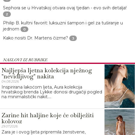
Sephora se u Hrvatskoj otvara ovaj tjedan - evo svih detalja!
2
Philip B. kultni favorit: luksuzni šampon i gel za tuširanje u
jednom
0
Kako nositi Dr. Martens čizme?
3
NASLOVI IZ RUBRIKE
Najljepša ljetna kolekcija nježnog
"nevidljivog" nakita
04.08.2026.
Inspirirana lakoćom ljeta, Aura kolekcija
hrvatskog brenda Lykke donosi drugačiji pogled
na minimalistički nakit....
Zarine hit haljine koje će obilježiti
kolovoz
29.07.2026.
Zara je i ovog ljeta pripremila ženstvene,