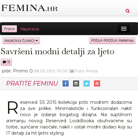
Prijava
Registracija
Sreća
Ljepota
Zdravlje
Vitkost
NAJNOVIJI ČLANCI
PODLA POODLA Webshop
Savršeni modni detalji za ljeto
Moda
Ljubav
Relax
Putovanja
Recepti
13
Proizvodi
Knjige
Cool
piše: Promo
08.05.2015. 10:00
Foto: Press
PRATITE FEMINU
R
eserved SS 2015 kolekcija pršti modnim dodacima
za sve prilike. Minimalistički i funkcionalan nakit
novo je izdanje bogatog dizajna. Na suptilnom
snimanju novog Reserved LookBooka obuhvaćene su
torbe, sunčane naočale, nakit i ostali modni dodaci koji su
IT detalji za hit ljetni styling