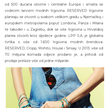
od 500 dućana istočne i centralne Europe i smatra se
vodećim lancem modnih trgovina. RESERVED trgovine
planiraju se otvoriti u svakom velikom gradu u Njemačkoj i
europskim metropolama poput Londona, Pariza i Milana
te također i u Zagrebu, dok se više trgovina u Hrvatskoj
planira otvoriti kroz sljedeće godine. LPP S.A. je globalna
tvrtka s više od 1.600 trgovina modnih brendova:
RESERVED, Cropp, Mohito, House i Sinsay. U 2013. više od
70 milijuna komada odjeće prodano je, a prihodi od
prodaje prelaze više od jedne milijarde.