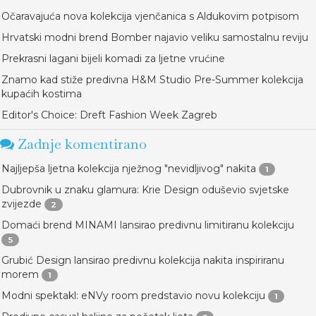
Očaravajuća nova kolekcija vjenčanica s Aldukovim potpisom
Hrvatski modni brend Bomber najavio veliku samostalnu reviju
Prekrasni lagani bijeli komadi za ljetne vrućine
Znamo kad stiže predivna H&M Studio Pre-Summer kolekcija
kupaćih kostima
Editor's Choice: Dreft Fashion Week Zagreb
Zadnje komentirano
Najljepša ljetna kolekcija nježnog "nevidljivog" nakita
1
Dubrovnik u znaku glamura: Krie Design oduševio svjetske
zvijezde
2
Domaći brend MINAMI lansirao predivnu limitiranu kolekciju
5
Grubić Design lansirao predivnu kolekcija nakita inspiriranu
morem
1
Modni spektakl: eNVy room predstavio novu kolekciju
1