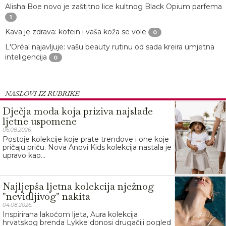
Alisha Boe novo je zaštitno lice kultnog Black Opium parfema
1
Kava je zdrava: kofein i vaša koža se vole
0
L'Oréal najavljuje: vašu beauty rutinu od sada kreira umjetna
inteligencija
0
NASLOVI IZ RUBRIKE
Dječja moda koja priziva najslađe
ljetne uspomene
06.08.2026.
Postoje kolekcije koje prate trendove i one koje
pričaju priču. Nova Anovi Kids kolekcija nastala je
upravo kao...
Najljepša ljetna kolekcija nježnog
"nevidljivog" nakita
04.08.2026.
Inspirirana lakoćom ljeta, Aura kolekcija
hrvatskog brenda Lykke donosi drugačiji pogled