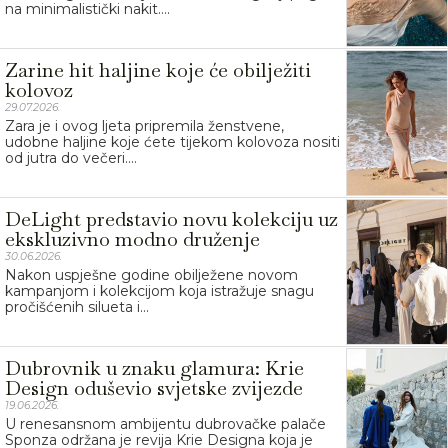
na minimalistički nakit....
Zarine hit haljine koje će obilježiti
kolovoz
29.07.2026.
Zara je i ovog ljeta pripremila ženstvene,
udobne haljine koje ćete tijekom kolovoza nositi
od jutra do večeri....
DeLight predstavio novu kolekciju uz
ekskluzivno modno druženje
30.06.2026.
Nakon uspješne godine obilježene novom
kampanjom i kolekcijom koja istražuje snagu
pročišćenih silueta i...
Dubrovnik u znaku glamura: Krie
Design oduševio svjetske zvijezde
19.06.2026.
U renesansnom ambijentu dubrovačke palače
Sponza održana je revija Krie Designa koja je