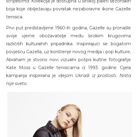
stripesima
. Kolekcija je dostupna u širokoj paleti sezonskih
boja koje obilježavaju povratak nezaboravne ikone Gazelle
tenisica.
Prvi put predstavljene 1960-ih godina, Gazelle su pronašle
svoje vjerne obožavatelje među širokim krugovima
različitih kulturalnih pripadnika. Inspirirajući se bogatom
povješću Gazella, uz korištenje novog medija i pop kulture,
Abraham je stvorio novi vizualni potpis kultne fotografije
Kate Moss u Gazelle tenisicama iz 1993. godine. Cijela
kampanja inspirirana je idejom
Ukradi iz prošlosti. Ništa
nije sveto.