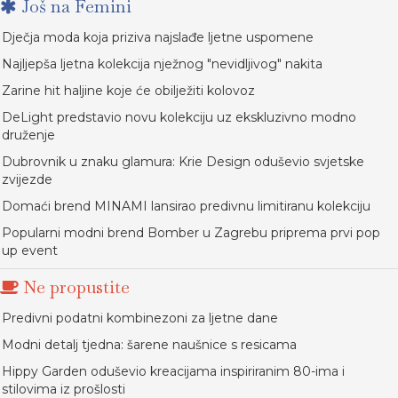
Još na Femini
Dječja moda koja priziva najslađe ljetne uspomene
Najljepša ljetna kolekcija nježnog "nevidljivog" nakita
Zarine hit haljine koje će obilježiti kolovoz
DeLight predstavio novu kolekciju uz ekskluzivno modno
druženje
Dubrovnik u znaku glamura: Krie Design oduševio svjetske
zvijezde
Domaći brend MINAMI lansirao predivnu limitiranu kolekciju
Popularni modni brend Bomber u Zagrebu priprema prvi pop
up event
Ne propustite
Predivni podatni kombinezoni za ljetne dane
Modni detalj tjedna: šarene naušnice s resicama
Hippy Garden oduševio kreacijama inspiriranim 80-ima i
stilovima iz prošlosti