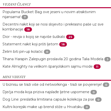
VEZANI ČLANCI
Popularna Bucket Bag ove jeseni u novim atraktivnim
nijansama!
7
Decentni nakit koji se nosi slojevito i prekrasno paše uz sve
kombinacije
18
Dior - revija o kojoj se najviše šuškalo
25
Statement nakit koji pršti ljetom
18
Želim biti pin-up kolačić
0
Tihana Harapin Zalepugin proslavila 20 godina Talia Modela
3
Kate Almighty na velikom španjolskom sajmu mode
11
MINI VIJESTI
U biznisu se traži više od networkinga - traži se povjerenje!
0
Dječja moda koja priziva najslađe ljetne uspomene
0
Dog Line: preslatka limitirana capsule kolekcija za pse
0
Kultni korejski make up brend stiže u Hrvatsku
0