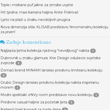
Tople i mekane puf jakne za zimske uvjete
Hit tjedna: maxi karirana haljina Anite Pokrivač
Ljeto na plaži u znaku neodoljivih prugica
Nova dimenzija stila: KLISAB predstavio fenomenalnu kolekciju
za jesen!
Zadnje komentirano
Najljepša ljetna kolekcija nježnog "nevidljivog" nakita
1
Dubrovnik u znaku glamura: Krie Design oduševio svjetske
zvijezde
2
Domaći brend MINAMI lansirao predivnu limitiranu kolekciju
5
Grubić Design lansirao predivnu kolekcija nakita inspiriranu
morem
1
Modni spektakl: eNVy room predstavio novu kolekciju
1
Predivne casual haljine za početak ljeta
3
Najljepši bijeli komadi za tople dane
3