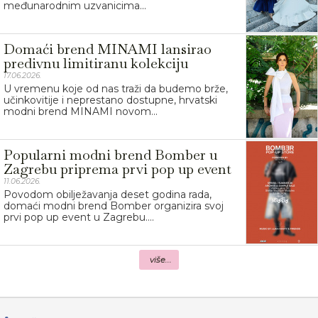
međunarodnim uzvanicima...
Domaći brend MINAMI lansirao
predivnu limitiranu kolekciju
17.06.2026.
U vremenu koje od nas traži da budemo brže,
učinkovitije i neprestano dostupne, hrvatski
modni brend MINAMI novom...
Popularni modni brend Bomber u
Zagrebu priprema prvi pop up event
11.06.2026.
Povodom obilježavanja deset godina rada,
domaći modni brend Bomber organizira svoj
prvi pop up event u Zagrebu....
više...