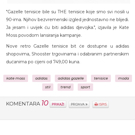
"Gazelle tenisice bile su THE tenisice koje smo svi nosili u
90-ima. Njihov bezvremenski izgled jednostavno ne blijedi.
Ja jesam i uvijek ću biti adidas djevojka.", izjavila je Kate
Moss povodom lansiranja kampanje.
Nove retro Gazelle tenisice bit će dostupne u adidas
shopovima, Shooster trgovinama i odabranim partnerskim
dućanima po cijeni od 749,00 kuna.
kate moss
adidas
adidas gazelle
tenisice
moda
stil
trend
sport
10
KOMENTARA
PRIKAŽI
PRIJAVA
ISPIS