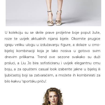
U kolekciju su se skrile prave proljetne boje poput žute,
roze te uvijek aktualnih nijansi bijele. Okomite prugice
igraju veliku ulogu u izdužavanju figure, a dolaze u crno-
bijeloj kombinaciji koja je lako nosiva u gotovo svim
dnevim prilikama. Trend ove sezone svakako su duži
prsluci, a Liu Jo bira sofisticiranu i uvijek elegantnu crnu
boju, a za opušteni casual look izaberite jakne u bijeloj ili
ljubičastoj boji sa zatvaračem, a možete ih kombinirati za
bilo kakvu 'sportsku priču'.