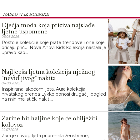
NASLOVI IZ RUBRIKE
Dječja moda koja priziva najslađe
ljetne uspomene
06.08.2026.
Postoje kolekcije koje prate trendove i one koje
pričaju priču. Nova Anovi Kids kolekcija nastala je
upravo kao...
Najljepša ljetna kolekcija nježnog
"nevidljivog" nakita
04.08.2026.
Inspirirana lakoćom ljeta, Aura kolekcija
hrvatskog brenda Lykke donosi drugačiji pogled
na minimalistički nakit....
Zarine hit haljine koje će obilježiti
kolovoz
29.07.2026.
Zara je i ovog ljeta pripremila ženstvene,