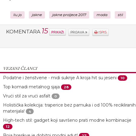
liu jo
jakne
jakne proljece 2017
moda
stil
15
KOMENTARA
PRIKAŽI
PRIJAVA
ISPIS
VEZANI ČLANCI
Podatne i ženstvene - midi suknje A kroja hit su jeseni
10
Top komadi metalnog sjaja
28
Vrući stil za vrući asfalt
0
Holistička kolekcija: traperice bez pamuka i od 100% recikliranih
materijala!
4
High-tech stil: gadget koji savršeno prati modne kombinacije
12
Boja breskve je dobitni modni adut!
27