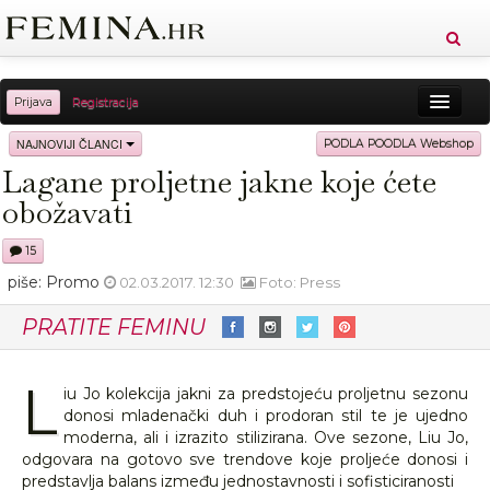
Prijava
Registracija
Sreća
Ljepota
Zdravlje
Vitkost
NAJNOVIJI ČLANCI
PODLA POODLA Webshop
Lagane proljetne jakne koje ćete
Moda
Ljubav
Relax
Putovanja
Recepti
obožavati
Proizvodi
Knjige
Cool
15
piše: Promo
02.03.2017. 12:30
Foto: Press
PRATITE FEMINU
L
iu Jo kolekcija jakni za predstojeću proljetnu sezonu
donosi mladenački duh i prodoran stil te je ujedno
moderna, ali i izrazito stilizirana. Ove sezone, Liu Jo,
odgovara na gotovo sve trendove koje proljeće donosi i
predstavlja balans između jednostavnosti i sofisticiranosti