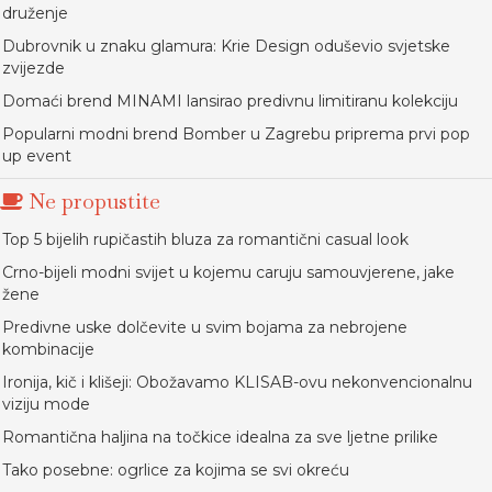
druženje
Dubrovnik u znaku glamura: Krie Design oduševio svjetske
zvijezde
Domaći brend MINAMI lansirao predivnu limitiranu kolekciju
Popularni modni brend Bomber u Zagrebu priprema prvi pop
up event
Ne propustite
Top 5 bijelih rupičastih bluza za romantični casual look
Crno-bijeli modni svijet u kojemu caruju samouvjerene, jake
žene
Predivne uske dolčevite u svim bojama za nebrojene
kombinacije
Ironija, kič i klišeji: Obožavamo KLISAB-ovu nekonvencionalnu
viziju mode
Romantična haljina na točkice idealna za sve ljetne prilike
Tako posebne: ogrlice za kojima se svi okreću