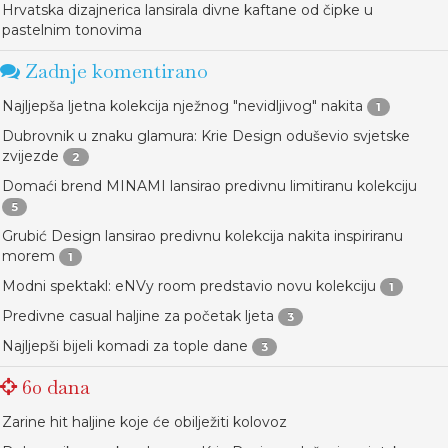
Hrvatska dizajnerica lansirala divne kaftane od čipke u
pastelnim tonovima
Zadnje komentirano
Najljepša ljetna kolekcija nježnog "nevidljivog" nakita
1
Dubrovnik u znaku glamura: Krie Design oduševio svjetske
zvijezde
2
Domaći brend MINAMI lansirao predivnu limitiranu kolekciju
5
Grubić Design lansirao predivnu kolekcija nakita inspiriranu
morem
1
Modni spektakl: eNVy room predstavio novu kolekciju
1
Predivne casual haljine za početak ljeta
3
Najljepši bijeli komadi za tople dane
3
60 dana
Zarine hit haljine koje će obilježiti kolovoz