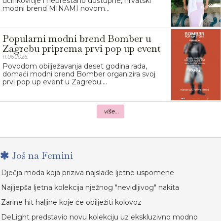
učinkovitije i neprestano dostupne, hrvatski
modni brend MINAMI novom...
Popularni modni brend Bomber u
Zagrebu priprema prvi pop up event
11.06.2026.
Povodom obilježavanja deset godina rada,
domaći modni brend Bomber organizira svoj
prvi pop up event u Zagrebu....
više...
Još na Femini
Dječja moda koja priziva najslađe ljetne uspomene
Najljepša ljetna kolekcija nježnog "nevidljivog" nakita
Zarine hit haljine koje će obilježiti kolovoz
DeLight predstavio novu kolekciju uz ekskluzivno modno