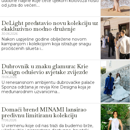
udobne haljine koje ćete tijekom kolovoza nositi
od jutra do večeri....
DeLight predstavio novu kolekciju uz
ekskluzivno modno druženje
30.06.2026.
Nakon uspješne godine obilježene novom
kampanjom i kolekcijom koja istražuje snagu
pročišćenih silueta i...
Dubrovnik u znaku glamura: Krie
Design oduševio svjetske zvijezde
19.06.2026.
U renesansnom ambijentu dubrovačke palače
Sponza održana je revija Krie Designa koja je
međunarodnim uzvanicima...
Domaći brend MINAMI lansirao
predivnu limitiranu kolekciju
17.06.2026.
U vremenu koje od nas traži da budemo brže,