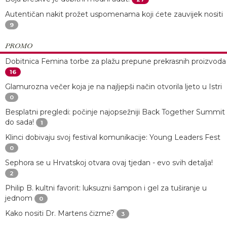
Autentičan nakit prožet uspomenama koji ćete zauvijek nositi
9
PROMO
Dobitnica Femina torbe za plažu prepune prekrasnih proizvoda
16
Glamurozna večer koja je na najljepši način otvorila ljeto u Istri
0
Besplatni pregledi: počinje najopsežniji Back Together Summit
do sada!
1
Klinci dobivaju svoj festival komunikacije: Young Leaders Fest
0
Sephora se u Hrvatskoj otvara ovaj tjedan - evo svih detalja!
2
Philip B. kultni favorit: luksuzni šampon i gel za tuširanje u
jednom
0
Kako nositi Dr. Martens čizme?
3