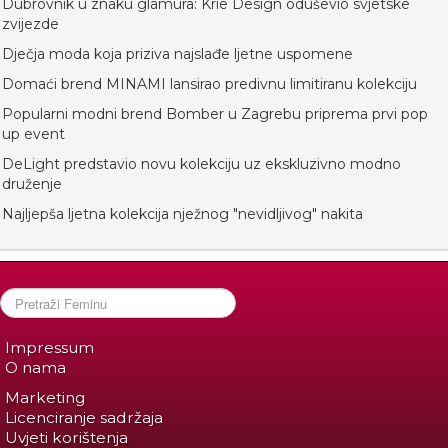
Dubrovnik u znaku glamura: Krie Design oduševio svjetske
zvijezde
Dječja moda koja priziva najslađe ljetne uspomene
Domaći brend MINAMI lansirao predivnu limitiranu kolekciju
Popularni modni brend Bomber u Zagrebu priprema prvi pop
up event
DeLight predstavio novu kolekciju uz ekskluzivno modno
druženje
Najljepša ljetna kolekcija nježnog "nevidljivog" nakita
Impressum
O nama
Marketing
Licenciranje sadržaja
Uvjeti korištenja