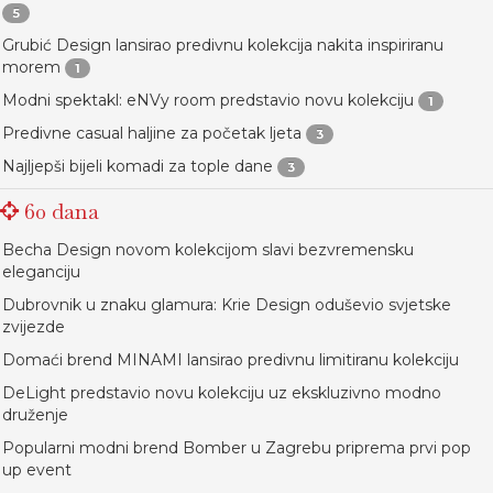
5
Grubić Design lansirao predivnu kolekcija nakita inspiriranu
morem
1
Modni spektakl: eNVy room predstavio novu kolekciju
1
Predivne casual haljine za početak ljeta
3
Najljepši bijeli komadi za tople dane
3
60 dana
Becha Design novom kolekcijom slavi bezvremensku
eleganciju
Dubrovnik u znaku glamura: Krie Design oduševio svjetske
zvijezde
Domaći brend MINAMI lansirao predivnu limitiranu kolekciju
DeLight predstavio novu kolekciju uz ekskluzivno modno
druženje
Popularni modni brend Bomber u Zagrebu priprema prvi pop
up event