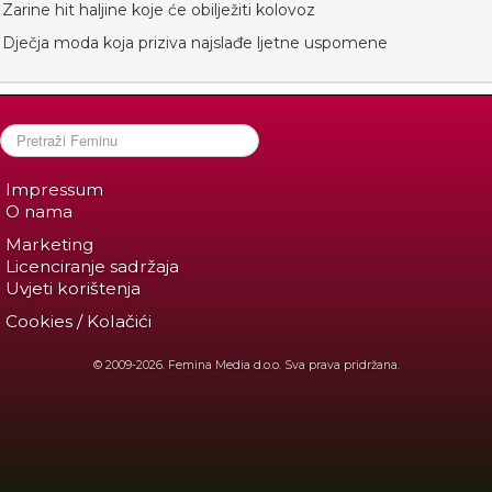
Zarine hit haljine koje će obilježiti kolovoz
Dječja moda koja priziva najslađe ljetne uspomene
Impressum
O nama
Marketing
Licenciranje sadržaja
Uvjeti korištenja
Cookies / Kolačići
© 2009-2026. Femina Media d.o.o. Sva prava pridržana.