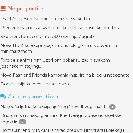
Ne propustite
Praktične jesenske midi haljine za svaki dan
Predivne haljine 'za svaki dan' koje će se nositi krajem ljeta
Skechers tenisice D’Lites 3.0 osvajaju Zagreb
Nova H&M kolekcija spaja futuristički glamur s odvažnim
minimalizmom
Torbice s animalnim uzorkom dobar su začin svakom
jesenskom stajlingu
Nova Fashion&Friends kampanja inspirira na bijeg u nepoznato
Donje rublje koje će ugrijati jesen
Zadnje komentirano
Najljepša ljetna kolekcija nježnog "nevidljivog" nakita
1
Dubrovnik u znaku glamura: Krie Design oduševio svjetske
zvijezde
2
Domaći brend MINAMI lansirao predivnu limitiranu kolekciju