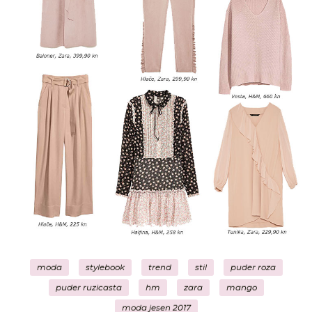
moda
stylebook
trend
stil
puder roza
puder ruzicasta
hm
zara
mango
moda jesen 2017