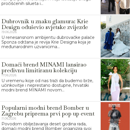
pročišćenih silueta i...
Dubrovnik u znaku glamura: Krie
Design oduševio svjetske zvijezde
19.06.2026.
U renesansnom ambijentu dubrovačke palače
Sponza održana je revija Krie Designa koja je
međunarodnim uzvanicima...
Domaći brend MINAMI lansirao
predivnu limitiranu kolekciju
17.06.2026.
U vremenu koje od nas traži da budemo brže,
učinkovitije i neprestano dostupne, hrvatski
modni brend MINAMI novom...
Popularni modni brend Bomber u
Zagrebu priprema prvi pop up event
11.06.2026.
Povodom obilježavanja deset godina rada,
domaći modni brend Bomber organizira svoj