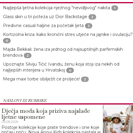
Najljepša ljetna kolekcija nježnog "nevidljivog" nakita
1
Glass skin u tri poteza uz Dior Backstage
2
Predivne casual haljine za početak ljeta
3
Kortizolna kriza: kako kronični stres utječe na jajnike i ovulaciju?
0
Majda Bekkali: žena iza jednog od najsuptilnijih parfemskih
brendova
2
Upoznajte Silviju Tičić Ivandu, ženu koja stoji iza nekih od
najljepših interijera u Hrvatskoj
0
Mega maxi torbe obilježit će proljeće!
2
NASLOVI IZ RUBRIKE
Dječja moda koja priziva najslađe
ljetne uspomene
06.08.2026.
Postoje kolekcije koje prate trendove i one koje
pričaju priču. Nova Anovi Kids kolekcija nastala je