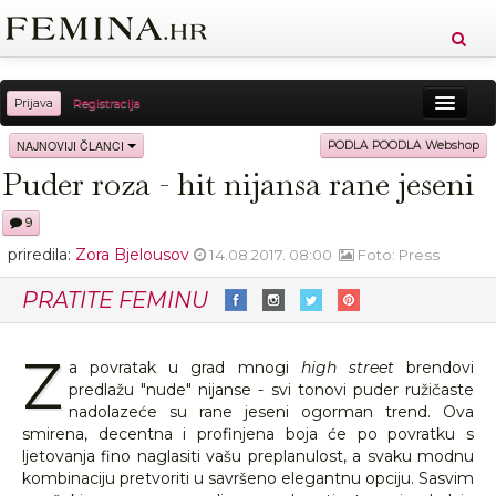
Prijava
Registracija
Sreća
Ljepota
Zdravlje
Vitkost
NAJNOVIJI ČLANCI
PODLA POODLA Webshop
Puder roza - hit nijansa rane jeseni
Moda
Ljubav
Relax
Putovanja
Recepti
9
Proizvodi
Knjige
Cool
priredila:
Zora Bjelousov
14.08.2017. 08:00
Foto: Press
PRATITE FEMINU
Z
a povratak u grad mnogi
high street
brendovi
predlažu "nude" nijanse - svi tonovi puder ružičaste
nadolazeće su rane jeseni ogorman trend. Ova
smirena, decentna i profinjena boja će po povratku s
ljetovanja fino naglasiti vašu preplanulost, a svaku modnu
kombinaciju pretvoriti u savršeno elegantnu opciju. Sasvim