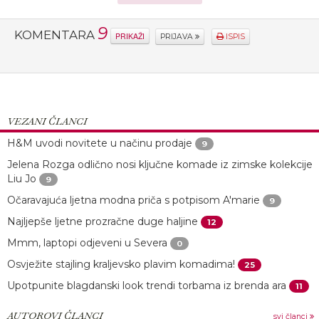
9
KOMENTARA
PRIKAŽI
PRIJAVA
ISPIS
VEZANI ČLANCI
H&M uvodi novitete u načinu prodaje
9
Jelena Rozga odlično nosi ključne komade iz zimske kolekcije
Liu Jo
9
Očaravajuća ljetna modna priča s potpisom A'marie
9
Najljepše ljetne prozračne duge haljine
12
Mmm, laptopi odjeveni u Severa
0
Osvježite stajling kraljevsko plavim komadima!
25
Upotpunite blagdanski look trendi torbama iz brenda ara
11
AUTOROVI ČLANCI
svi članci