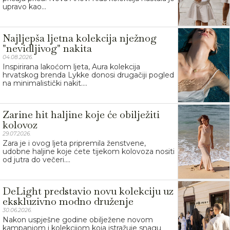
upravo kao...
Najljepša ljetna kolekcija nježnog
"nevidljivog" nakita
04.08.2026.
Inspirirana lakoćom ljeta, Aura kolekcija
hrvatskog brenda Lykke donosi drugačiji pogled
na minimalistički nakit....
Zarine hit haljine koje će obilježiti
kolovoz
29.07.2026.
Zara je i ovog ljeta pripremila ženstvene,
udobne haljine koje ćete tijekom kolovoza nositi
od jutra do večeri....
DeLight predstavio novu kolekciju uz
ekskluzivno modno druženje
30.06.2026.
Nakon uspješne godine obilježene novom
kampanjom i kolekcijom koja istražuje snagu