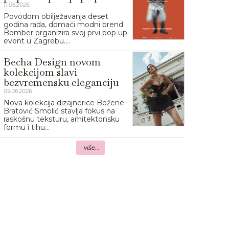
11.06.2026.
Povodom obilježavanja deset
godina rada, domaći modni brend
Bomber organizira svoj prvi pop up
event u Zagrebu....
Becha Design novom
kolekcijom slavi
bezvremensku eleganciju
09.06.2026.
Nova kolekcija dizajnerice Božene
Bratović Smolić stavlja fokus na
raskošnu teksturu, arhitektonsku
formu i tihu...
više...