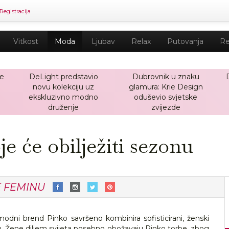
Registracija
Vitkost
Moda
Ljubav
Relax
Putovanja
Re
će
DeLight predstavio
Dubrovnik u znaku
novu kolekciju uz
glamura: Krie Design
ekskluzivno modno
oduševio svjetske
druženje
zvijezde
je će obilježiti sezonu
E FEMINU
 modni brend Pinko savršeno kombinira sofisticirani, ženski
. Žene diljem svijeta posebno obožavaju Pinko torbe, zbog