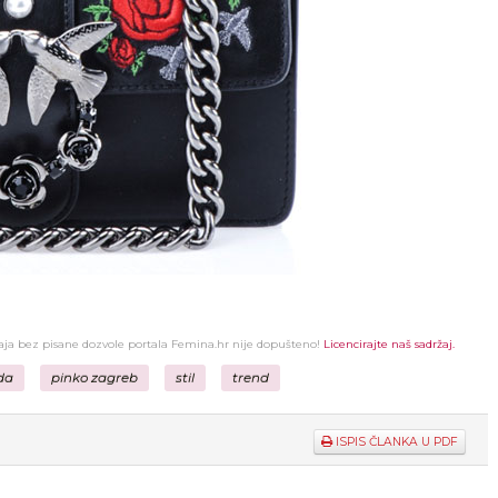
žaja bez pisane dozvole portala Femina.hr nije dopušteno!
Licencirajte naš sadržaj.
da
pinko zagreb
stil
trend
ISPIS ČLANKA U PDF