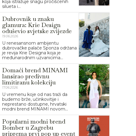
koja istražuje snagu pročišćenih
silueta i...
Dubrovnik u znaku
glamura: Krie Design
oduševio svjetske zvijezde
19.06.2026.
U renesansnom ambijentu
dubrovačke palače Sponza održana
je revija Krie Designa koja je
međunarodnim uzvanicima...
Domaći brend MINAMI
lansirao predivnu
limitiranu kolekciju
17.06.2026.
U vremenu koje od nas traži da
budemo brže, učinkovitije i
neprestano dostupne, hrvatski
modni brend MINAMI novom...
Popularni modni brend
Bomber u Zagrebu
priprema prvi pop up event