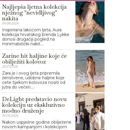
Najljepša ljetna kolekcija
nježnog "nevidljivog"
nakita
04.08.2026.
Inspirirana lakoćom ljeta, Aura
kolekcija hrvatskog brenda Lykke
donosi drugačiji pogled na
minimalistički nakit....
Zarine hit haljine koje će
obilježiti kolovoz
29.07.2026.
Zara je i ovog ljeta pripremila
ženstvene, udobne haljine koje
ćete tijekom kolovoza nositi od
jutra do večeri....
DeLight predstavio novu
kolekciju uz ekskluzivno
modno druženje
30.06.2026.
Nakon uspješne godine obilježene
novom kampanjom i kolekcijom