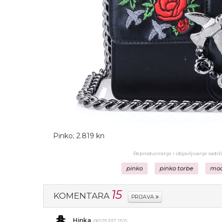
Pinko; 2.819 kn
Reproduciranje i objavljivanje sadr
pinko
pinko torbe
mo
15
KOMENTARA
PRIJAVA
Hinka
@13.09.2017. 13:05