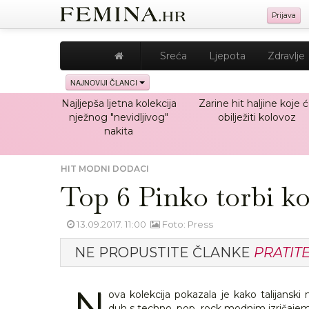
Prijava
Sreća
Ljepota
Zdravlje
NAJNOVIJI ČLANCI
Najljepša ljetna kolekcija
Zarine hit haljine koje 
nježnog "nevidljivog"
obilježiti kolovoz
nakita
HIT MODNI DODACI
Top 6 Pinko torbi ko
13.09.2017. 11:00
Foto: Press
NE PROPUSTITE ČLANKE
PRATIT
N
ova kolekcija pokazala je kako talijanski
duh s techno, pop, rock modnim izričajem