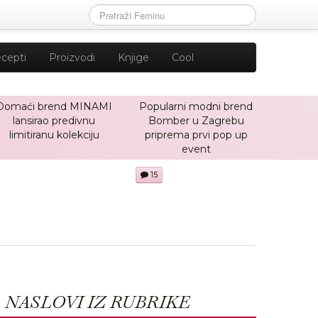
cepti
Proizvodi
Knjige
Cool
Domaći brend MINAMI
Popularni modni brend
lansirao predivnu
Bomber u Zagrebu
limitiranu kolekciju
priprema prvi pop up
event
15
NASLOVI IZ RUBRIKE