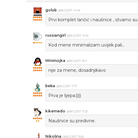
golub
@08.12.2017. 14:49
Prvi komplet lančić i naušnice , stvarno su 
russiangirl
@08.12.2017. 15:43
Kod mene minimalizam uvijek pali...
Minimojka
@08.12.2017. 16:11
nije za mene, dosadnjikavo
beba
@08.12.2017. 17:17
Prva je lijepa:))))
kikemedo
@08.12.2017. 17:20
Naušnice su predivne.
Nikolina
@08.12.2017. 19:26