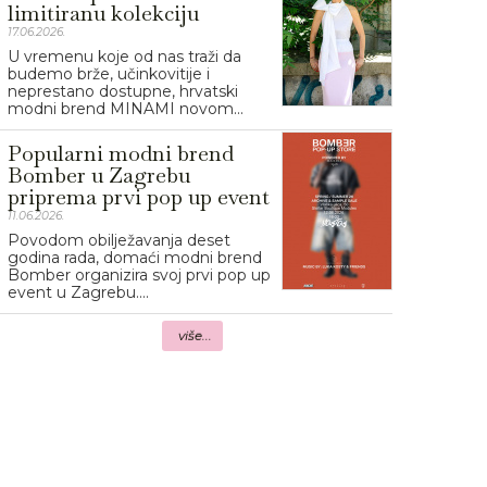
limitiranu kolekciju
17.06.2026.
U vremenu koje od nas traži da
budemo brže, učinkovitije i
neprestano dostupne, hrvatski
modni brend MINAMI novom...
Popularni modni brend
Bomber u Zagrebu
priprema prvi pop up event
11.06.2026.
Povodom obilježavanja deset
godina rada, domaći modni brend
Bomber organizira svoj prvi pop up
event u Zagrebu....
više...