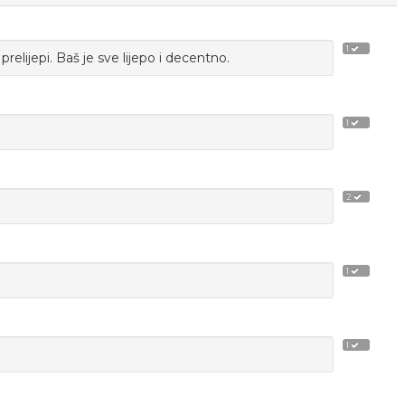
1
prelijepi. Baš je sve lijepo i decentno.
1
2
1
1