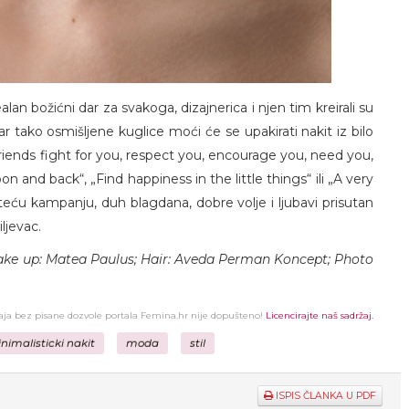
ealan božićni dar za svakoga, dizajnerica i njen tim kreirali su
 tako osmišljene kuglice moći će se upakirati nakit iz bilo
friends fight for you, respect you, encourage you, need you,
and back“, „Find happiness in the little things“ ili „A very
eću kampanju, duh blagdana, dobre volje i ljubavi prisutan
ljevac.
ake up: Matea Paulus; Hair: Aveda Perman Koncept; Photo
žaja bez pisane dozvole portala Femina.hr nije dopušteno!
Licencirajte naš sadržaj.
nimalisticki nakit
moda
stil
ISPIS ČLANKA U PDF