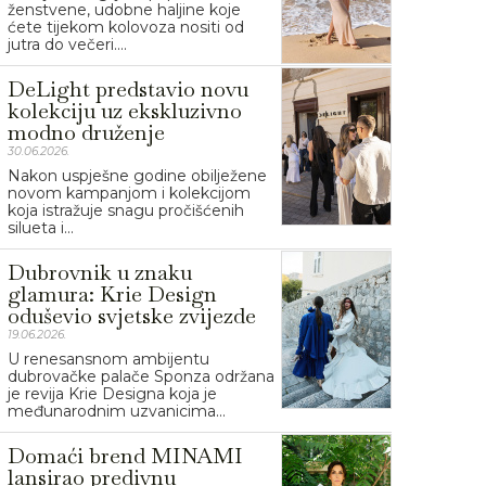
ženstvene, udobne haljine koje
ćete tijekom kolovoza nositi od
jutra do večeri....
DeLight predstavio novu
kolekciju uz ekskluzivno
modno druženje
30.06.2026.
Nakon uspješne godine obilježene
novom kampanjom i kolekcijom
koja istražuje snagu pročišćenih
silueta i...
Dubrovnik u znaku
glamura: Krie Design
oduševio svjetske zvijezde
19.06.2026.
U renesansnom ambijentu
dubrovačke palače Sponza održana
je revija Krie Designa koja je
međunarodnim uzvanicima...
Domaći brend MINAMI
lansirao predivnu