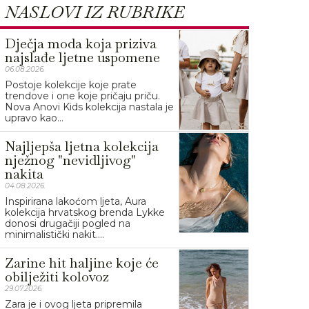
NASLOVI IZ RUBRIKE
Dječja moda koja priziva
najslađe ljetne uspomene
06.08.2026.
Postoje kolekcije koje prate
trendove i one koje pričaju priču.
Nova Anovi Kids kolekcija nastala je
upravo kao...
Najljepša ljetna kolekcija
nježnog "nevidljivog"
nakita
04.08.2026.
Inspirirana lakoćom ljeta, Aura
kolekcija hrvatskog brenda Lykke
donosi drugačiji pogled na
minimalistički nakit....
Zarine hit haljine koje će
obilježiti kolovoz
29.07.2026.
Zara je i ovog ljeta pripremila