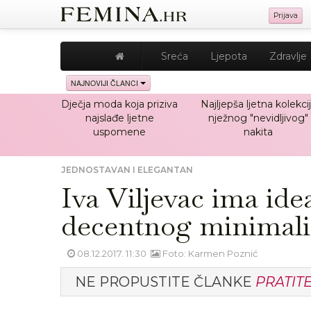
Prijava
Sreća
Ljepota
Zdravlje
NAJNOVIJI ČLANCI
Dječja moda koja priziva
Najljepša ljetna kolekci
najslađe ljetne
nježnog "nevidljivog"
uspomene
nakita
JEDNOSTAVAN I ELEGANTAN
Iva Viljevac ima idea
decentnog minimal
08.12.2017. 11:30
Foto: Karmen Poznić
NE PROPUSTITE ČLANKE
PRATIT