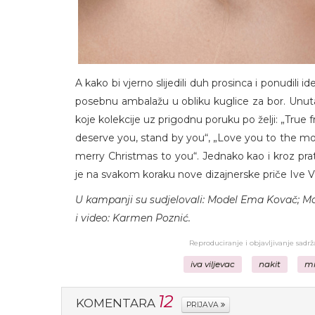
A kako bi vjerno slijedili duh prosinca i ponudili id
posebnu ambalažu u obliku kuglice za bor. Unutar
koje kolekcije uz prigodnu poruku po želji: „True 
deserve you, stand by you“, „Love you to the moon 
merry Christmas to you“. Jednako kao i kroz prat
je na svakom koraku nove dizajnerske priče Ive Vi
U kampanji su sudjelovali: Model Ema Kovač; M
i video: Karmen Poznić.
Reproduciranje i objavljivanje sadr
iva viljevac
nakit
mi
12
KOMENTARA
PRIJAVA