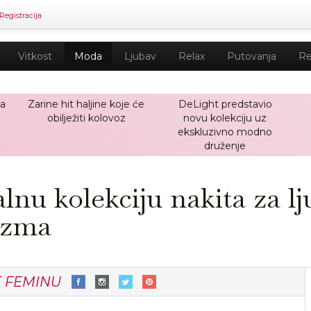
Registracija
Vitkost
Moda
Ljubav
Relax
Putovanja
Re
ja
Zarine hit haljine koje će
DeLight predstavio
obilježiti kolovoz
novu kolekciju uz
ekskluzivno modno
druženje
lnu kolekciju nakita za lju
izma
E FEMINU