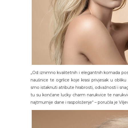
„Od iznimno kvalitetnih i elegantnih komada poseb
naušnice te ogrlice koje krasi privjesak u obli
smo istaknuti atribute hrabrosti, odvažnosti i s
tu su končane lucky charm narukvice te narukvice 
najtmurnije dane i raspoloženje“ – poručila je Vilje