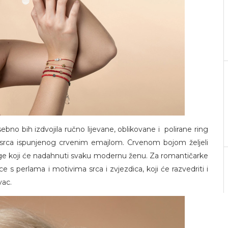
no bih izdvojila ručno lijevane, oblikovane i polirane ring
ku srca ispunjenog crvenim emajlom. Crvenom bojom željeli
nage koji će nadahnuti svaku modernu ženu. Za romantičarke
s perlama i motivima srca i zvjezdica, koji će razvedriti i
vac.