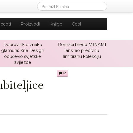
cepti
Proizvodi
Knjige
Cool
Dubrovnik u znaku
Domaći brend MINAMI
glamura: Krie Design
lansirao predivnu
oduševio svjetske
limitiranu kolekciju
zvijezde
12
biteljice