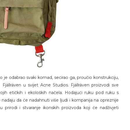
vo je odabrao svaki komad, secirao ga, proučio konstrukciju,
jällräven u svijet Acne Studios. Fjällräven proizvodi sve
vojih etičkih i ekoloških načela. Hodajući ruku pod ruku s
 nadaju da će nadahnuti više ljudi i kompanija na opreznije
 prirodi i stvaranje ikonskih proizvoda koji će nadživjeti