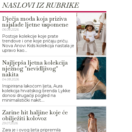
NASLOVI IZ RUBRIKE
Dječja moda koja priziva
najslađe ljetne uspomene
06.08.2026.
Postoje kolekcije koje prate
trendove i one koje pričaju priču.
Nova Anovi Kids kolekcija nastala je
upravo kao...
Najljepša ljetna kolekcija
nježnog "nevidljivog"
nakita
04.08.2026.
Inspirirana lakoćom ljeta, Aura
kolekcija hrvatskog brenda Lykke
donosi drugačiji pogled na
minimalistički nakit....
Zarine hit haljine koje će
obilježiti kolovoz
29.07.2026.
Zara je i ovog ljeta pripremila