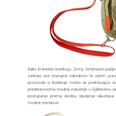
Kako bi kreirao kolekciju, Jonny Johansson pažlji
zadržao sve značajne odrednice te zatim uveo F
proizvode iz kolekcije čvrsto se pridržavajući s
predstavnicima modne industrije u Fjällrävenu se
postupanje prema okolišu, slavljenje iskustava u
modne trendove.