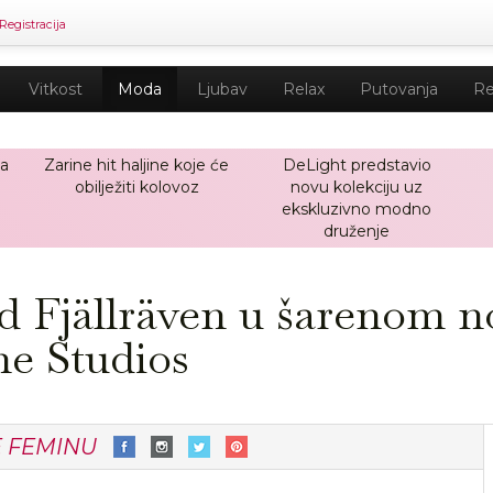
Registracija
Vitkost
Moda
Ljubav
Relax
Putovanja
Re
ja
Zarine hit haljine koje će
DeLight predstavio
obilježiti kolovoz
novu kolekciju uz
ekskluzivno modno
druženje
nd Fjällräven u šarenom 
ne Studios
E FEMINU