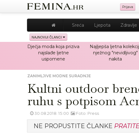
Prijava
Sreća
Ljepota
Zdravlje
NAJNOVIJI ČLANCI
Dječja moda koja priziva
Najljepša ljetna kolekci
najslađe ljetne
nježnog "nevidljivog"
uspomene
nakita
ZANIMLJIVE MODNE SURADNJE
Kultni outdoor bre
ruhu s potpisom Ac
30.08.2018. 15:00
Foto: Press
NE PROPUSTITE ČLANKE
PRATIT