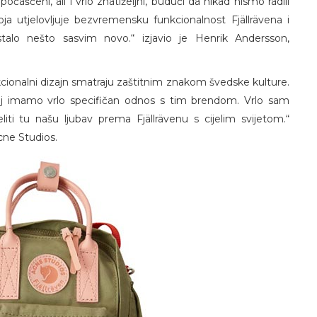
očašćeni, ali i vrlo znatiželjni, budući da nikad nismo radili
koja utjelovljuje bezvremensku funkcionalnost Fjällrävena i
talo nešto sasvim novo.“ izjavio je Henrik Andersson,
kcionalni dizajn smatraju zaštitnim znakom švedske kulture.
oj imamo vrlo specifičan odnos s tim brendom. Vrlo sam
ti tu našu ljubav prema Fjällrävenu s cijelim svijetom.“
cne Studios.