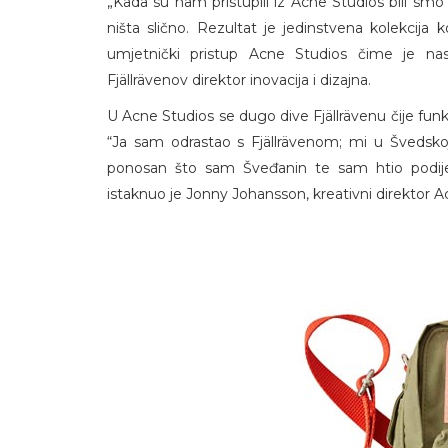
„Kada su nam pristupili iz Acne Studios bili smo p
ništa slično. Rezultat je jedinstvena kolekcija 
umjetnički pristup Acne Studios čime je nas
Fjällrävenov direktor inovacija i dizajna.
U Acne Studios se dugo dive Fjällrävenu čije fun
“Ja sam odrastao s Fjällrävenom; mi u Švedsk
ponosan što sam Šveđanin te sam htio podijeli
istaknuo je Jonny Johansson, kreativni direktor A