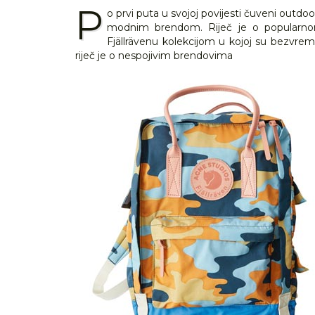
P
o prvi puta u svojoj povijesti čuveni outdo
modnim brendom. Riječ je o popularno
Fjällrävenu kolekcijom u kojoj su bezvrem
riječ je o nespojivim brendovima