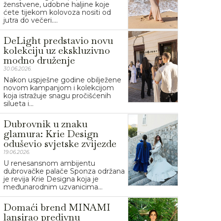
ženstvene, udobne haljine koje
ćete tijekom kolovoza nositi od
jutra do večeri....
DeLight predstavio novu
kolekciju uz ekskluzivno
modno druženje
30.06.2026.
Nakon uspješne godine obilježene
novom kampanjom i kolekcijom
koja istražuje snagu pročišćenih
silueta i...
Dubrovnik u znaku
glamura: Krie Design
oduševio svjetske zvijezde
19.06.2026.
U renesansnom ambijentu
dubrovačke palače Sponza održana
je revija Krie Designa koja je
međunarodnim uzvanicima...
Domaći brend MINAMI
lansirao predivnu