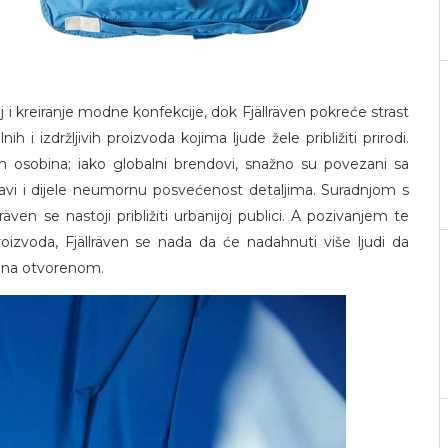
j i kreiranje modne konfekcije, dok Fjällräven pokreće strast
h i izdržljivih proizvoda kojima ljude žele približiti prirodi.
h osobina; iako globalni brendovi, snažno su povezani sa
avi i dijele neumornu posvećenost detaljima. Suradnjom s
n se nastoji približiti urbanijoj publici. A pozivanjem te
roizvoda, Fjällräven se nada da će nadahnuti više ljudi da
tu na otvorenom.