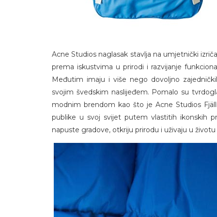
Acne Studios naglasak stavlja na umjetnički izriča
prema iskustvima u prirodi i razvijanje funkcionalni
Međutim imaju i više nego dovoljno zajednički
svojim švedskim naslijeđem. Pomalo su tvrdogl
modnim brendom kao što je Acne Studios Fjällräve
publike u svoj svijet putem vlastitih ikonskih p
napuste gradove, otkriju prirodu i uživaju u živo