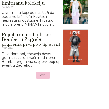
limitiranu kolekciju
17.06.2026.
U vremenu koje od nas traži da
budemo brže, učinkovitije i
neprestano dostupne, hrvatski
modni brend MINAMI novom...
Popularni modni brend
Bomber u Zagrebu
priprema prvi pop up event
11.06.2026.
Povodom obilježavanja deset
godina rada, domaći modni brend
Bomber organizira svoj prvi pop up
event u Zagrebu....
više...