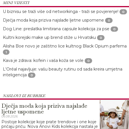
MINI VIJESTI
U biznisu se traži više od networkinga - traži se povjerenje!
0
Dječja moda koja priziva najslađe ljetne uspomene
0
Dog Line: preslatka limitirana capsule kolekcija za pse
0
Kultni korejski make up brend stiže u Hrvatsku
0
Alisha Boe novo je zaštitno lice kultnog Black Opium parfema
1
Kava je zdrava: kofein i vaša koža se vole
0
L'Oréal najavljuje: vašu beauty rutinu od sada kreira umjetna
inteligencija
0
NASLOVI IZ RUBRIKE
Dječja moda koja priziva najslađe
ljetne uspomene
06.08.2026.
Postoje kolekcije koje prate trendove i one koje
pričaju priču. Nova Anovi Kids kolekcija nastala je