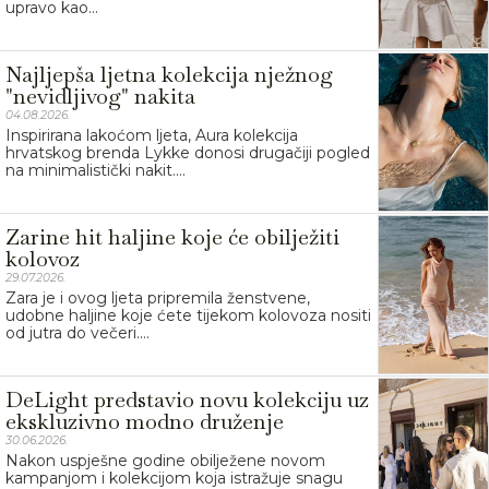
upravo kao...
Najljepša ljetna kolekcija nježnog
"nevidljivog" nakita
04.08.2026.
Inspirirana lakoćom ljeta, Aura kolekcija
hrvatskog brenda Lykke donosi drugačiji pogled
na minimalistički nakit....
Zarine hit haljine koje će obilježiti
kolovoz
29.07.2026.
Zara je i ovog ljeta pripremila ženstvene,
udobne haljine koje ćete tijekom kolovoza nositi
od jutra do večeri....
DeLight predstavio novu kolekciju uz
ekskluzivno modno druženje
30.06.2026.
Nakon uspješne godine obilježene novom
kampanjom i kolekcijom koja istražuje snagu