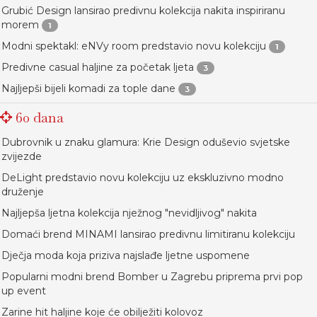
Grubić Design lansirao predivnu kolekcija nakita inspiriranu
morem
1
Modni spektakl: eNVy room predstavio novu kolekciju
1
Predivne casual haljine za početak ljeta
3
Najljepši bijeli komadi za tople dane
3
60 dana
Dubrovnik u znaku glamura: Krie Design oduševio svjetske
zvijezde
DeLight predstavio novu kolekciju uz ekskluzivno modno
druženje
Najljepša ljetna kolekcija nježnog "nevidljivog" nakita
Domaći brend MINAMI lansirao predivnu limitiranu kolekciju
Dječja moda koja priziva najslađe ljetne uspomene
Popularni modni brend Bomber u Zagrebu priprema prvi pop
up event
Zarine hit haljine koje će obilježiti kolovoz