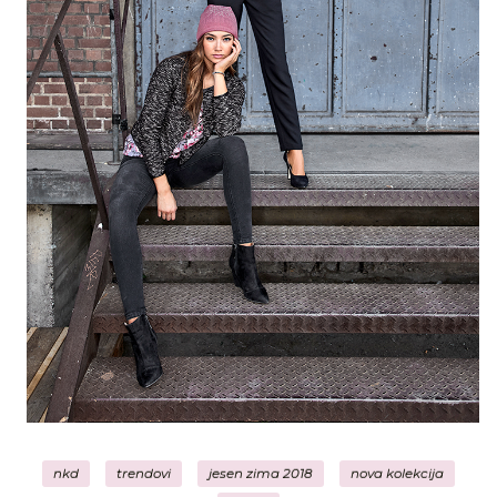
nkd
trendovi
jesen zima 2018
nova kolekcija