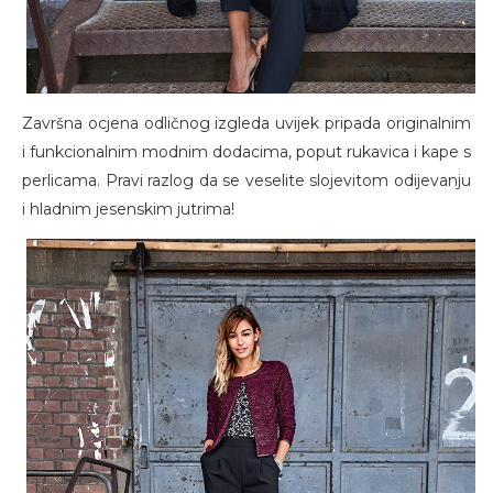
Završna ocjena odličnog izgleda uvijek pripada originalnim
i funkcionalnim modnim dodacima, poput rukavica i kape s
perlicama. Pravi razlog da se veselite slojevitom odijevanju
i hladnim jesenskim jutrima!