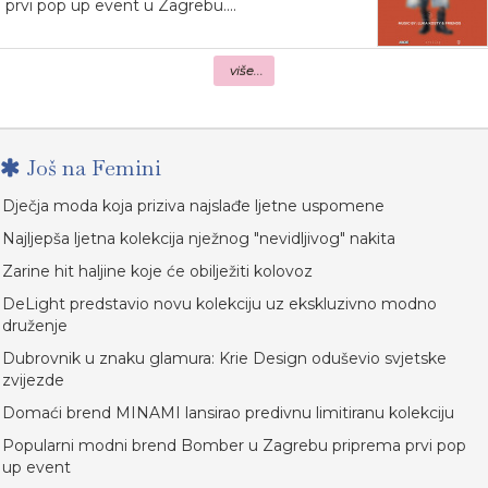
prvi pop up event u Zagrebu....
više...
Još na Femini
Dječja moda koja priziva najslađe ljetne uspomene
Najljepša ljetna kolekcija nježnog "nevidljivog" nakita
Zarine hit haljine koje će obilježiti kolovoz
DeLight predstavio novu kolekciju uz ekskluzivno modno
druženje
Dubrovnik u znaku glamura: Krie Design oduševio svjetske
zvijezde
Domaći brend MINAMI lansirao predivnu limitiranu kolekciju
Popularni modni brend Bomber u Zagrebu priprema prvi pop
up event