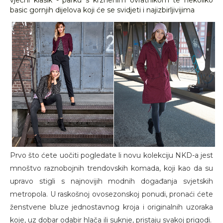
vječni klasik - parku s krznenim ovratnikom te nekoliko
basic gornjih dijelova koji će se svidjeti i najizbirljivijima
Prvo što ćete uočiti pogledate li novu kolekciju NKD-a jest
mnoštvo raznobojnih trendovskih komada, koji kao da su
upravo stigli s najnovijih modnih događanja svjetskih
metropola. U raskošnoj ovosezonskoj ponudi, pronaći ćete
ženstvene bluze jednostavnog kroja i originalnih uzoraka
koje, uz dobar odabir hlača ili suknje, pristaju svakoj prigodi.