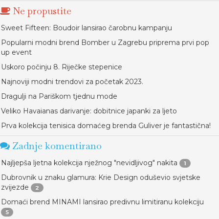
Ne propustite
Sweet Fifteen: Boudoir lansirao čarobnu kampanju
Popularni modni brend Bomber u Zagrebu priprema prvi pop
up event
Uskoro počinju 8. Riječke stepenice
Najnoviji modni trendovi za početak 2023.
Dragulji na Pariškom tjednu mode
Veliko Havaianas darivanje: dobitnice japanki za ljeto
Prva kolekcija tenisica domaćeg brenda Guliver je fantastična!
Zadnje komentirano
Najljepša ljetna kolekcija nježnog "nevidljivog" nakita
1
Dubrovnik u znaku glamura: Krie Design oduševio svjetske
zvijezde
2
Domaći brend MINAMI lansirao predivnu limitiranu kolekciju
5