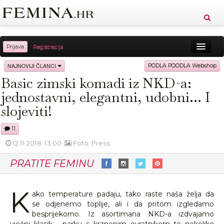
Prijava
Registracija
Sreća
Ljepota
Zdravlje
Vitkost
NAJNOVIJI ČLANCI
PODLA POODLA Webshop
Basic zimski komadi iz NKD-a:
Moda
Ljubav
Relax
Putovanja
Recepti
jednostavni, elegantni, udobni... I
Proizvodi
Knjige
Cool
slojeviti!
11
12.11.2018. 13:00
Foto: Press
PRATITE FEMINU
K
ako temperature padaju, tako raste naša želja da
se odjenemo toplije, ali i da pritom izgledamo
besprijekorno. Iz asortimana NKD-a izdvajamo