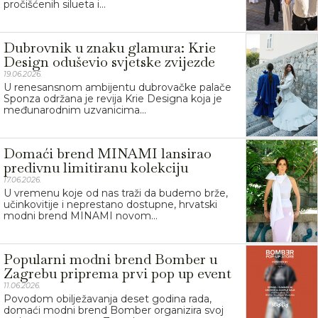
pročišćenih silueta i...
Dubrovnik u znaku glamura: Krie
Design oduševio svjetske zvijezde
19.06.2026.
U renesansnom ambijentu dubrovačke palače
Sponza održana je revija Krie Designa koja je
međunarodnim uzvanicima...
Domaći brend MINAMI lansirao
predivnu limitiranu kolekciju
17.06.2026.
U vremenu koje od nas traži da budemo brže,
učinkovitije i neprestano dostupne, hrvatski
modni brend MINAMI novom...
Popularni modni brend Bomber u
Zagrebu priprema prvi pop up event
11.06.2026.
Povodom obilježavanja deset godina rada,
domaći modni brend Bomber organizira svoj