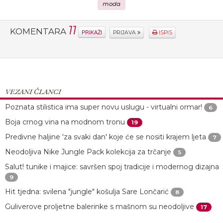
moda
11
KOMENTARA
PRIKAŽI
PRIJAVA
ISPIS
VEZANI ČLANCI
Poznata stilistica ima super novu uslugu - virtualni ormar!
6
Boja crnog vina na modnom tronu
19
Predivne haljine 'za svaki dan' koje će se nositi krajem ljeta
7
Neodoljiva Nike Jungle Pack kolekcija za trčanje
5
Salut! tunike i majice: savršen spoj tradicije i modernog dizajna
9
Hit tjedna: svilena "jungle" košulja Sare Lončarić
8
Guliverove proljetne balerinke s mašnom su neodoljive
17