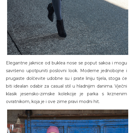
Elegantne jaknice od buklea nose se poput sakoa i mogu
savršeno upotpuniti poslovni look. Moderne jednobojne i
prugaste dolčevite udobne su i prate liniju tijela, stoga će
biti idealan odabir za casual stil u hladnijim danima. Vječni
klasik jesensko-zimske kolekcije je parka s krznenim
ovratnikom, koja je i ove zime pravi modni hit.