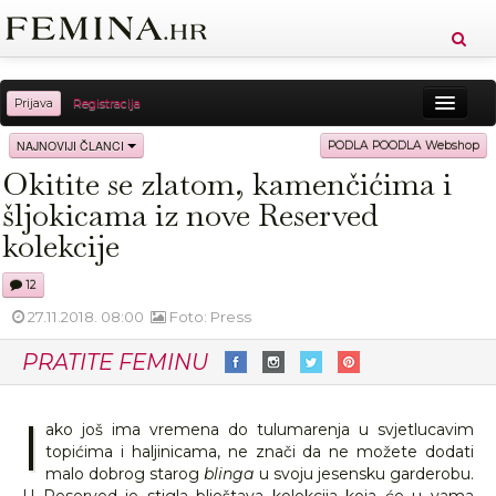
Prijava
Registracija
Sreća
Ljepota
Zdravlje
Vitkost
NAJNOVIJI ČLANCI
PODLA POODLA Webshop
Okitite se zlatom, kamenčićima i
Moda
Ljubav
Relax
Putovanja
Recepti
šljokicama iz nove Reserved
Proizvodi
Knjige
Cool
kolekcije
12
27.11.2018. 08:00
Foto: Press
PRATITE FEMINU
I
ako još ima vremena do tulumarenja u svjetlucavim
topićima i haljinicama, ne znači da ne možete dodati
malo dobrog starog
blinga
u svoju jesensku garderobu.