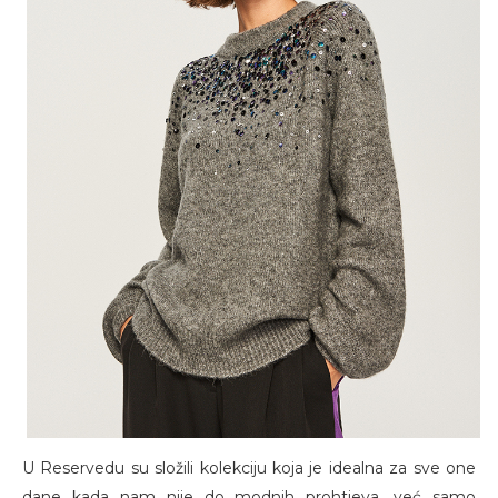
U Reservedu su složili kolekciju koja je idealna za sve one
dane kada nam nije do modnih prohtjeva, već samo