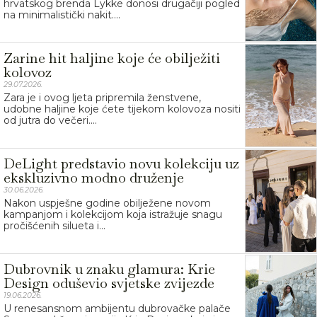
hrvatskog brenda Lykke donosi drugačiji pogled
na minimalistički nakit....
Zarine hit haljine koje će obilježiti
kolovoz
29.07.2026.
Zara je i ovog ljeta pripremila ženstvene,
udobne haljine koje ćete tijekom kolovoza nositi
od jutra do večeri....
DeLight predstavio novu kolekciju uz
ekskluzivno modno druženje
30.06.2026.
Nakon uspješne godine obilježene novom
kampanjom i kolekcijom koja istražuje snagu
pročišćenih silueta i...
Dubrovnik u znaku glamura: Krie
Design oduševio svjetske zvijezde
19.06.2026.
U renesansnom ambijentu dubrovačke palače