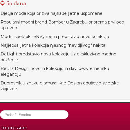
60 dana
Dječja moda koja priziva najslađe ljetne uspomene
Popularni modni brend Bomber u Zagrebu priprema prvi pop
up event
Modni spektakl: eNVy room predstavio novu kolekciju
Najljepša ljetna kolekcija nježnog "nevidljivog" nakita
DeLight predstavio novu kolekciju uz ekskluzivno modno
druženje
Becha Design novom kolekcijom slavi bezvremensku
eleganciju
Dubrovnik u znaku glamura: Krie Design oduševio svjetske
zvijezde
Impressum