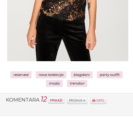
reserved
nova kolekcija
blagdani
party outfit
moda
trendovi
12
KOMENTARA
PRIKAŽI
PRIJAVA
ISPIS