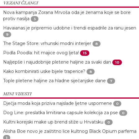
VEZANI ČLANCI
Nova kampanja Zorana Mrvoša oda je ženama koje se bore
protiv nasilja
3
Havaianas je pripremio udobne i trendi espadrile za ranu jesen
9
The Stage Store: vrhunski modni interijer
8
Podla Poodla: hit majice ovog ljeta!
15
Najljepše i najudobnije pletene haljine za svaki dan
10
Kako kombinirati uske bijele traperice?
8
Tople pletene haljine za hladne siječanjske dane
7
MINI VIJESTI
Dječja moda koja priziva najslađe ljetne uspomene
0
Dog Line: preslatka limitirana capsule kolekcija za pse
0
Kultni korejski make up brend stiže u Hrvatsku
0
Alisha Boe novo je zaštitno lice kultnog Black Opium parfema
1