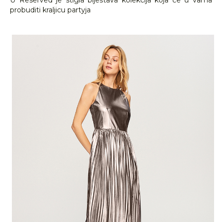
U Reserved je stigla blještava kolekcija koja će u vama
probuditi kraljicu partyja