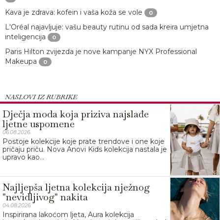
Kava je zdrava: kofein i vaša koža se vole
0
L'Oréal najavljuje: vašu beauty rutinu od sada kreira umjetna
inteligencija
0
Paris Hilton zvijezda je nove kampanje NYX Professional
Makeupa
0
NASLOVI IZ RUBRIKE
Dječja moda koja priziva najslađe
ljetne uspomene
06.08.2026.
Postoje kolekcije koje prate trendove i one koje
pričaju priču. Nova Anovi Kids kolekcija nastala je
upravo kao...
Najljepša ljetna kolekcija nježnog
"nevidljivog" nakita
04.08.2026.
Inspirirana lakoćom ljeta, Aura kolekcija