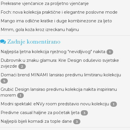
Prekrasne vjenčanice za proljetno vjenčanje
Foch: nova kolekcija praktične i elegantne poslovne mode
Mango ima odlične kratke i duge kombinezone za ljeto
Mmm, gola koža kroz izreckanu haljinu
Zadnje komentirano
Najljepša ljetna kolekcija nježnog "nevidljivog" nakita
1
Dubrovnik u znaku glamura: Krie Design oduševio svjetske
zvijezde
2
Domaći brend MINAMI lansirao predivnu limitiranu kolekciju
5
Grubić Design lansirao predivnu kolekcija nakita inspiriranu
morem
1
Modni spektakl: eNVy room predstavio novu kolekciju
1
Predivne casual haljine za početak ljeta
3
Najljepši bijeli komadi za tople dane
3