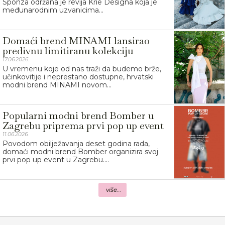
Sponza održana je revija Krie Designa koja je
međunarodnim uzvanicima...
Domaći brend MINAMI lansirao
predivnu limitiranu kolekciju
17.06.2026.
U vremenu koje od nas traži da budemo brže,
učinkovitije i neprestano dostupne, hrvatski
modni brend MINAMI novom...
Popularni modni brend Bomber u
Zagrebu priprema prvi pop up event
11.06.2026.
Povodom obilježavanja deset godina rada,
domaći modni brend Bomber organizira svoj
prvi pop up event u Zagrebu....
više...