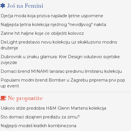
Još na Femini
Dječja moda koja priziva najslađe ljetne uspomene
Najljepša ljetna kolekcija nježnog "nevidljivog" nakita
Zarine hit haljine koje će obilježiti kolovoz
DeLight predstavio novu kolekciju uz ekskluzivno modno
druženje
Dubrovnik u znaku glamura: Krie Design oduševio svjetske
zvijezde
Domaći brend MINAMI lansirao predivnu limitiranu kolekciju
Popularni modni brend Bomber u Zagrebu priprema prvi pop
up event
Ne propustite
Uskoro stiže predobra H&M Glenn Martens kolekcija
Što domaći dizajneri predlažu za zimu?
Najljepši modeli kratkih kombinezona