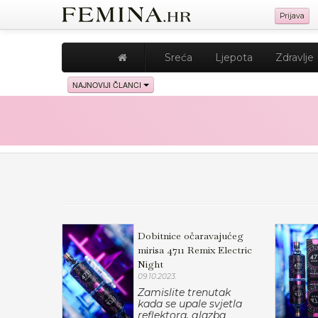
Prijava
Sreća
Ljepota
Zdravlje
NAJNOVIJI ČLANCI
Dobitnice očaravajućeg
mirisa 4711 Remix Electric
Night
09.10.2023.
Zamislite trenutak
kada se upale svjetla
reflektora, glazba