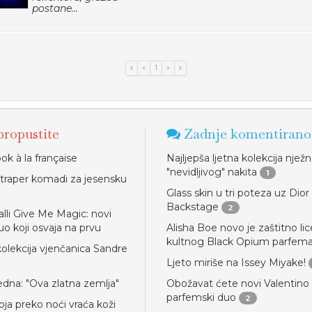
postane...
«
1
»
ropustite
Zadnje komentirano
ok à la française
Najljepša ljetna kolekcija njež
"nevidljivog" nakita
1
i traper komadi za jesensku
Glass skin u tri poteza uz Dior
Backstage
2
alli Give Me Magic: novi
uo koji osvaja na prvu
Alisha Boe novo je zaštitno lic
kultnog Black Opium parfem
kolekcija vjenčanica Sandre
Ljeto miriše na Issey Miyake!
jedna: "Ova zlatna zemlja"
Obožavat ćete novi Valentino
parfemski duo
2
ja preko noći vraća koži