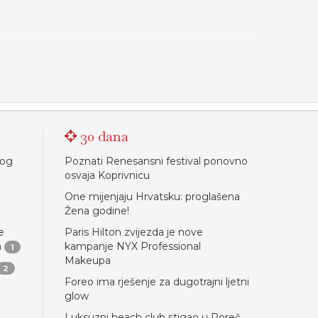
30 dana
nog
Poznati Renesansni festival ponovno
osvaja Koprivnicu
One mijenjaju Hrvatsku: proglašena
Žena godine!
e
Paris Hilton zvijezda je nove
a
kampanje NYX Professional
1
Makeupa
2
Foreo ima rješenje za dugotrajni ljetni
glow
Luksuzni beach club stigao u Poreč