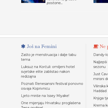
postane...
Još na Femini
Ne p
Zašto je menstruacija i dalje tabu
Dandy-lo
tema
Najljepš
Luksuz na Korčuli: omiljeni hotel
sezonu
svjetske elite zablistao nakon
Just Cav
redizajna
mirisni d
Poznati Renesansni festival ponovno
Vilinska 
osvaja Koprivnicu
Haddad
Ljeto miriše na Issey Miyake!
Knjiga t
One mijenjaju Hrvatsku: proglašena
Krema ko
Žena godine!