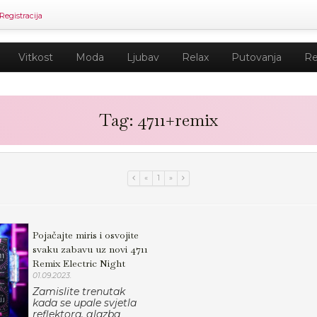
Registracija
Vitkost
Moda
Ljubav
Relax
Putovanja
Re
Tag: 4711+remix
«
1
»
Pojačajte miris i osvojite
svaku zabavu uz novi 4711
Remix Electric Night
01.09.2023.
Zamislite trenutak
kada se upale svjetla
reflektora, glazba