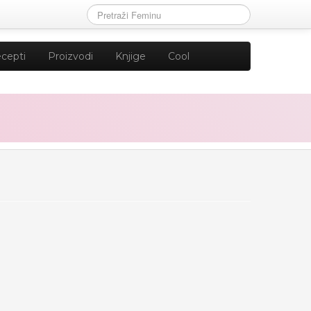
cepti
Proizvodi
Knjige
Cool