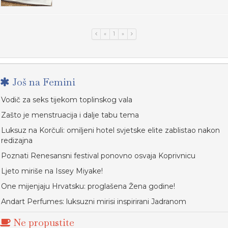
«
1
»
Još na Femini
Vodič za seks tijekom toplinskog vala
Zašto je menstruacija i dalje tabu tema
Luksuz na Korčuli: omiljeni hotel svjetske elite zablistao nakon
redizajna
Poznati Renesansni festival ponovno osvaja Koprivnicu
Ljeto miriše na Issey Miyake!
One mijenjaju Hrvatsku: proglašena Žena godine!
Andart Perfumes: luksuzni mirisi inspirirani Jadranom
Ne propustite