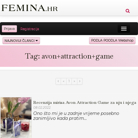
Prijava
Registracija
Sreća
Ljepota
Zdravlje
Vitkost
NAJNOVIJI ČLANCI
PODLA POODLA Webshop
Moda
Ljubav
Relax
Putovanja
Recepti
Tag: avon+attraction+game
Proizvodi
Knjige
Cool
«
1
»
Recenzija mirisa Avon Attraction Game za nju i njega
08.02.2022.
Ono što mi je u zadnje vrijeme posebno
zanimljivo kada pratim...