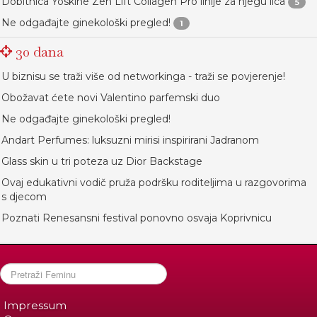
Dobitnica Yoskine Zen Lift Collagen Pro linije za njegu lica
5
Ne odgađajte ginekološki pregled!
1
30 dana
U biznisu se traži više od networkinga - traži se povjerenje!
Obožavat ćete novi Valentino parfemski duo
Ne odgađajte ginekološki pregled!
Andart Perfumes: luksuzni mirisi inspirirani Jadranom
Glass skin u tri poteza uz Dior Backstage
Ovaj edukativni vodič pruža podršku roditeljima u razgovorima
s djecom
Poznati Renesansni festival ponovno osvaja Koprivnicu
Impressum