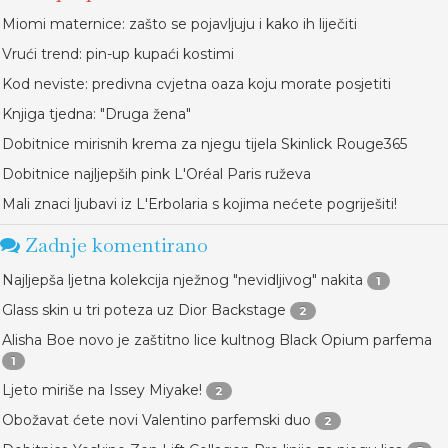
Miomi maternice: zašto se pojavljuju i kako ih liječiti
Vrući trend: pin-up kupaći kostimi
Kod neviste: predivna cvjetna oaza koju morate posjetiti
Knjiga tjedna: "Druga žena"
Dobitnice mirisnih krema za njegu tijela Skinlick Rouge365
Dobitnice najljepših pink L'Oréal Paris ruževa
Mali znaci ljubavi iz L'Erbolaria s kojima nećete pogriješiti!
Zadnje komentirano
Najljepša ljetna kolekcija nježnog "nevidljivog" nakita
1
Glass skin u tri poteza uz Dior Backstage
2
Alisha Boe novo je zaštitno lice kultnog Black Opium parfema
1
Ljeto miriše na Issey Miyake!
2
Obožavat ćete novi Valentino parfemski duo
2