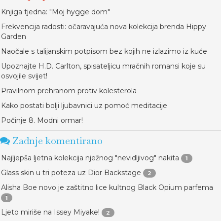
Knjiga tjedna: "Moj hygge dom"
Frekvencija radosti: očaravajuća nova kolekcija brenda Hippy
Garden
Naočale s talijanskim potpisom bez kojih ne izlazimo iz kuće
Upoznajte H.D. Carlton, spisateljicu mračnih romansi koje su
osvojile svijet!
Pravilnom prehranom protiv kolesterola
Kako postati bolji ljubavnici uz pomoć meditacije
Počinje 8. Modni ormar!
Zadnje komentirano
Najljepša ljetna kolekcija nježnog "nevidljivog" nakita
1
Glass skin u tri poteza uz Dior Backstage
2
Alisha Boe novo je zaštitno lice kultnog Black Opium parfema
1
Ljeto miriše na Issey Miyake!
2