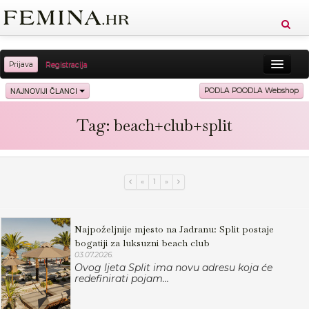
Prijava
Registracija
Sreća
Ljepota
Zdravlje
Vitkost
NAJNOVIJI ČLANCI
PODLA POODLA Webshop
Moda
Ljubav
Relax
Putovanja
Recepti
Tag: beach+club+split
Proizvodi
Knjige
Cool
«
1
»
Najpoželjnije mjesto na Jadranu: Split postaje
bogatiji za luksuzni beach club
03.07.2026.
Ovog ljeta Split ima novu adresu koja će
redefinirati pojam...