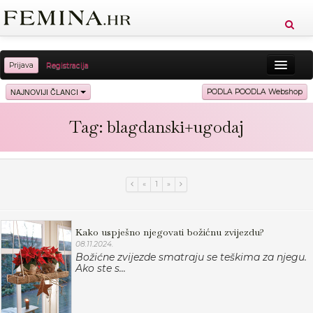
Prijava
Registracija
Sreća
Ljepota
Zdravlje
Vitkost
NAJNOVIJI ČLANCI
PODLA POODLA Webshop
Moda
Ljubav
Relax
Putovanja
Recepti
Tag: blagdanski+ugodaj
Proizvodi
Knjige
Cool
«
1
»
Kako uspješno njegovati božićnu zvijezdu?
08.11.2024.
Božićne zvijezde smatraju se teškima za njegu.
Ako ste s...