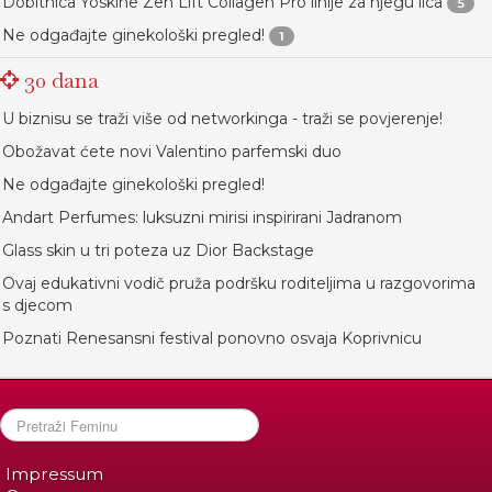
Dobitnica Yoskine Zen Lift Collagen Pro linije za njegu lica
5
Ne odgađajte ginekološki pregled!
1
30 dana
U biznisu se traži više od networkinga - traži se povjerenje!
Obožavat ćete novi Valentino parfemski duo
Ne odgađajte ginekološki pregled!
Andart Perfumes: luksuzni mirisi inspirirani Jadranom
Glass skin u tri poteza uz Dior Backstage
Ovaj edukativni vodič pruža podršku roditeljima u razgovorima
s djecom
Poznati Renesansni festival ponovno osvaja Koprivnicu
Impressum