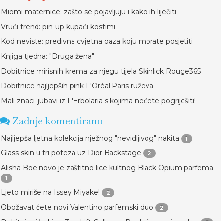
Miomi maternice: zašto se pojavljuju i kako ih liječiti
Vrući trend: pin-up kupaći kostimi
Kod neviste: predivna cvjetna oaza koju morate posjetiti
Knjiga tjedna: "Druga žena"
Dobitnice mirisnih krema za njegu tijela Skinlick Rouge365
Dobitnice najljepših pink L'Oréal Paris ruževa
Mali znaci ljubavi iz L'Erbolaria s kojima nećete pogriješiti!
Zadnje komentirano
Najljepša ljetna kolekcija nježnog "nevidljivog" nakita
1
Glass skin u tri poteza uz Dior Backstage
2
Alisha Boe novo je zaštitno lice kultnog Black Opium parfema
1
Ljeto miriše na Issey Miyake!
2
Obožavat ćete novi Valentino parfemski duo
2