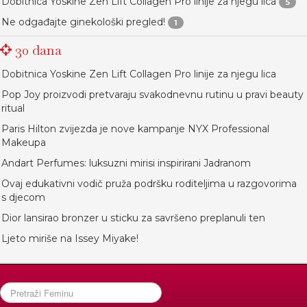
Dobitnica Yoskine Zen Lift Collagen Pro linije za njegu lica
5
Ne odgađajte ginekološki pregled!
1
30 dana
Dobitnica Yoskine Zen Lift Collagen Pro linije za njegu lica
Pop Joy proizvodi pretvaraju svakodnevnu rutinu u pravi beauty
ritual
Paris Hilton zvijezda je nove kampanje NYX Professional
Makeupa
Andart Perfumes: luksuzni mirisi inspirirani Jadranom
Ovaj edukativni vodič pruža podršku roditeljima u razgovorima
s djecom
Dior lansirao bronzer u sticku za savršeno preplanuli ten
Ljeto miriše na Issey Miyake!