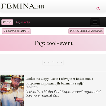
Prijava
Registracija
Sreća
Ljepota
Zdravlje
Vitkost
NAJNOVIJI ČLANCI
PODLA POODLA Webshop
Moda
Ljubav
Relax
Putovanja
Recepti
Tag: cool+event
Proizvodi
Knjige
Cool
«
1
»
Dođite na Copy Taste i uživajte u koktelima s
potpisom najpoznatijih barmena regije!
15.04.2024.
U dvorištu kluba Peti Kupe, vodeći regionalni
barmeni miksat će...