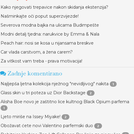
Kako njegovati trepavice nakon skidanja ekstenzija?
Našminkajte oči poput superzvijezde!
Severova modna bajka na ulicama Budimpešte
Modni detalj tjedna: narukvice by Emma & Nala
Peach hair: nosi se kosa u nijansama breskve
Car vlada carstvom, a žena carem?
Za vitkost vam treba - prava motivacija!
Zadnje komentirano
Najljepša ljetna kolekcija nježnog "nevidljivog" nakita
1
Glass skin u tri poteza uz Dior Backstage
2
Alisha Boe novo je zaštitno lice kultnog Black Opium parfema
1
Ljeto miriše na Issey Miyake!
2
Obožavat ćete novi Valentino parfemski duo
2