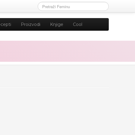
cepti
Proizvodi
Knjige
Cool