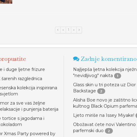
«
1
»
ropustite
Zadnje komentirano
 i duge ljetne frizure
Najljepša ljetna kolekcija njež
"nevidljivog" nakita
1
 šarenih razglednica
Glass skin u tri poteza uz Dior
esenska kolekcija inspirirana
Backstage
2
 svjetlom
Alisha Boe novo je zaštitno lic
dmor za sve vas željne
kultnog Black Opium parfem
relaksacije i punjenja baterija
Ljeto miriše na Issey Miyake!
e tortice s jagodama i
 čokoladom
Obožavat ćete novi Valentino
parfemski duo
2
hr Xmas Party powered by