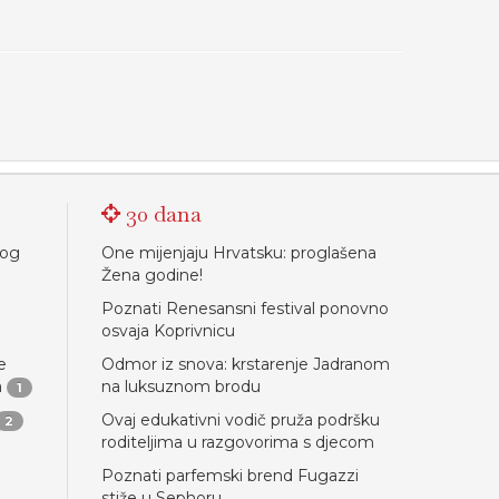
30 dana
nog
One mijenjaju Hrvatsku: proglašena
Žena godine!
Poznati Renesansni festival ponovno
osvaja Koprivnicu
e
Odmor iz snova: krstarenje Jadranom
a
na luksuznom brodu
1
Ovaj edukativni vodič pruža podršku
2
roditeljima u razgovorima s djecom
Poznati parfemski brend Fugazzi
stiže u Sephoru