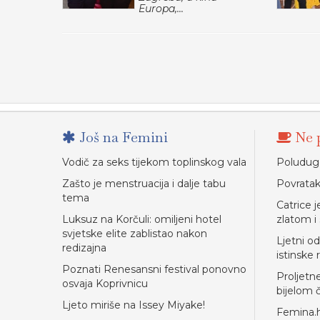
Europa,...
Još na Femini
Ne p
Vodič za seks tijekom toplinskog vala
Poluduge
Zašto je menstruacija i dalje tabu
Povratak
tema
Catrice j
Luksuz na Korčuli: omiljeni hotel
zlatom i
svjetske elite zablistao nakon
Ljetni o
redizajna
istinske 
Poznati Renesansni festival ponovno
Proljetn
osvaja Koprivnicu
bijelom
Ljeto miriše na Issey Miyake!
Femina.