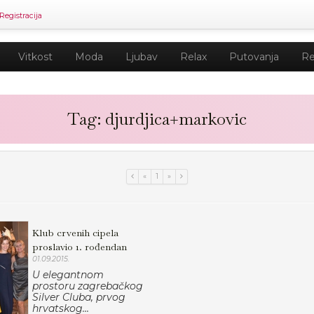
Registracija
Vitkost
Moda
Ljubav
Relax
Putovanja
Re
Tag: djurdjica+markovic
«
1
»
Klub crvenih cipela
proslavio 1. rođendan
01.09.2015.
U elegantnom
prostoru zagrebačkog
Silver Cluba, prvog
hrvatskog...