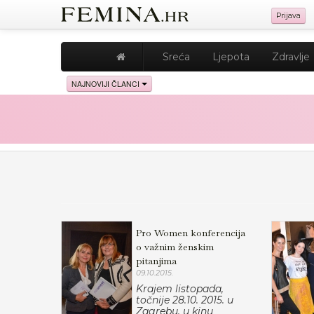
Prijava
Sreća
Ljepota
Zdravlje
NAJNOVIJI ČLANCI
Pro Women konferencija
o važnim ženskim
pitanjima
09.10.2015.
Krajem listopada,
točnije 28.10. 2015. u
Zagrebu, u kinu