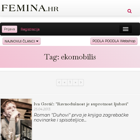
Prijava
Registracija
Sreća
Ljepota
Zdravlje
Vitkost
NAJNOVIJI ČLANCI
PODLA POODLA Webshop
Moda
Ljubav
Relax
Putovanja
Recepti
Tag: ekomobilis
Proizvodi
Knjige
Cool
«
1
»
Iva Gretić: "Ravnodušnost je suprotnost ljubavi"
25.04.2013.
Roman "Duhovi" prva je knjiga zagrebačke
novinarke i spisateljice...