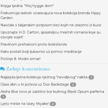
Knjiga tjedna: "Moj hygge dom"
Frekvencija radosti: očaravajuća nova kolekcija brenda Hippy
Garden
Naočale s talijanskim potpisom bez kojih ne izlazimo iz kuće
Upoznajte H.D. Carlton, spisateljicu mračnih romansi koje su
osvojile svijet!
Pravilnom prehranom protiv kolesterola
Kako postati bolji ljubavnici uz pomoć meditacije
Počinje 8. Modni ormar!
Zadnje komentirano
Najljepša ljetna kolekcija nježnog "nevidljivog" nakita
1
Glass skin u tri poteza uz Dior Backstage
2
Alisha Boe novo je zaštitno lice kultnog Black Opium parfema
1
Ljeto miriše na Issey Miyake!
2