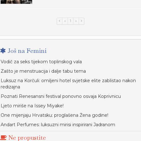
«
1
»
Još na Femini
Vodič za seks tijekom toplinskog vala
Zašto je menstruacija i dalje tabu tema
Luksuz na Korčuli: omiljeni hotel svjetske elite zablistao nakon
redizajna
Poznati Renesansni festival ponovno osvaja Koprivnicu
Ljeto miriše na Issey Miyake!
One mijenjaju Hrvatsku: proglašena Žena godine!
Andart Perfumes: luksuzni mirisi inspirirani Jadranom
Ne propustite