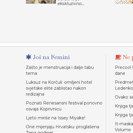
ekskluzivno...
Još na Femini
Ne p
Zašto je menstruacija i dalje tabu
Precool 
tema
dane
Luksuz na Korčuli: omiljeni hotel
Predmet 
svjetske elite zablistao nakon
Ledenk
redizajna
Ovako se
Poznati Renesansni festival ponovno
Knjiga tj
osvaja Koprivnicu
Knjiga t
Ljeto miriše na Issey Miyake!
It-maska
One mijenjaju Hrvatsku: proglašena
Volume
Žena godine!