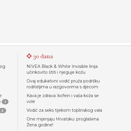
30 dana
nog
NIVEA Black & White Invisible linija
učinkovito štiti i njeguje kožu
Ovaj edukativni vodič pruža podršku
roditeljima u razgovorima s djecom
e
Kava je zdrava: kofein i vaša koža se
a
vole
1
Vodič za seks tijekom toplinskog vala
2
One mijenjaju Hrvatsku: proglašena
Žena godine!