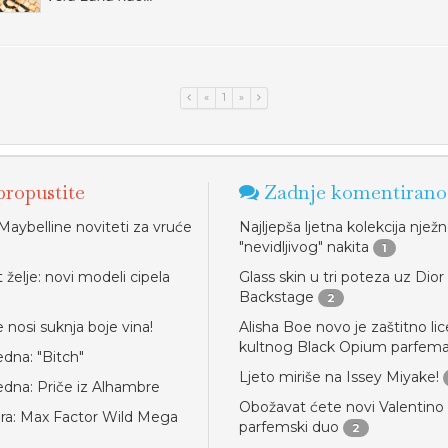
«
1
»
ropustite
Zadnje komentirano
Maybelline noviteti za vruće
Najljepša ljetna kolekcija njež
"nevidljivog" nakita
1
želje: novi modeli cipela
Glass skin u tri poteza uz Dior
o
Backstage
2
 nosi suknja boje vina!
Alisha Boe novo je zaštitno lic
kultnog Black Opium parfem
edna: "Bitch"
Ljeto miriše na Issey Miyake!
jedna: Priče iz Alhambre
Obožavat ćete novi Valentino
ra: Max Factor Wild Mega
parfemski duo
2