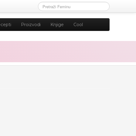
cepti
Proizvodi
Knjige
Cool