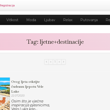
Registracija
Vitkost
Moda
Ljubav
Relax
Putovanja
Re
Tag: ljetne+destinacije
«
1
»
Ovog ljeta otkrijte
čudesnu ljepotu Vele
Luke
22.07.2020.
Osim što je vječna
inspiracija pjesnicima,
Vela Luka kao...