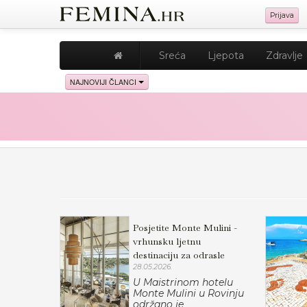
Prijava
Sreća
Ljepota
Zdravlje
NAJNOVIJI ČLANCI
Posjetite Monte Mulini -
vrhunsku ljetnu
destinaciju za odrasle
28.05.2026.
U Maistrinom hotelu
Monte Mulini u Rovinju
održano je