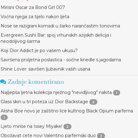
Mirisni Oscar za Bond Girl 007
Voćna njega za tijelo nakon ljeta
Nose se razigrani komadi u žarko narančastim tonovima
Evergreen Sushi Bar: spoj vrhunskih azijskih delicija i
neodoljivog šarma
Koji Dior Addict je po vašem ukusu?
Savršena proljetna poslastica - sočne knedle s jagodama
Shine Lover: savršen ljubavnik vaših usana
Zadnje komentirano
Najljepša ljetna kolekcija nježnog "nevidljivog" nakita
1
Glass skin u tri poteza uz Dior Backstage
2
Alisha Boe novo je zaštitno lice kultnog Black Opium parfema
1
Ljeto miriše na Issey Miyake!
2
Obožavat ćete novi Valentino parfemski duo
2