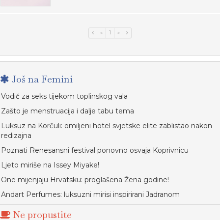
«
1
»
Još na Femini
Vodič za seks tijekom toplinskog vala
Zašto je menstruacija i dalje tabu tema
Luksuz na Korčuli: omiljeni hotel svjetske elite zablistao nakon
redizajna
Poznati Renesansni festival ponovno osvaja Koprivnicu
Ljeto miriše na Issey Miyake!
One mijenjaju Hrvatsku: proglašena Žena godine!
Andart Perfumes: luksuzni mirisi inspirirani Jadranom
Ne propustite