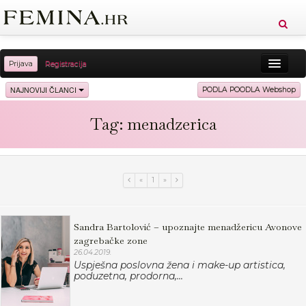
Prijava
Registracija
Sreća
Ljepota
Zdravlje
Vitkost
NAJNOVIJI ČLANCI
PODLA POODLA Webshop
Moda
Ljubav
Relax
Putovanja
Recepti
Tag: menadzerica
Proizvodi
Knjige
Cool
«
1
»
Sandra Bartolović – upoznajte menadžericu Avonove
zagrebačke zone
26.04.2019.
Uspješna poslovna žena i make-up artistica,
poduzetna, prodorna,...