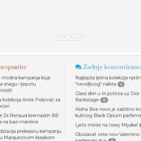
«
1
»
ropustite
Zadnje komentirano
a modna kampanja koja
Najljepša ljetna kolekcija njež
a snagu i ljepotu
"nevidljivog" nakita
1
nosti!
Glass skin u tri poteza uz Dior
a kolekcija Anite Pokrivač za
Backstage
2
ćeri
Alisha Boe novo je zaštitno lic
ce Dr.Renaud kremastih BB
kultnog Black Opium parfem
a na bazi marelice
Ljeto miriše na Issey Miyake!
dstavlja prekrasnu kampanju
Obožavat ćete novi Valentino
anu Marquezovim klasikom
parfemski duo