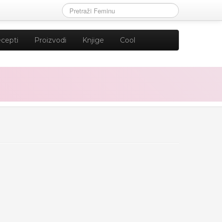
cepti
Proizvodi
Knjige
Cool