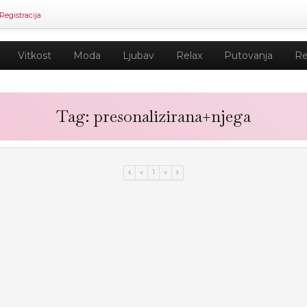
Registracija
Vitkost
Moda
Ljubav
Relax
Putovanja
Re
Tag: presonalizirana+njega
«
1
»