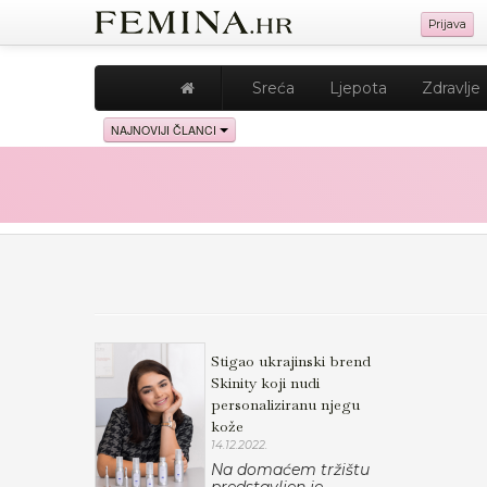
Prijava
Sreća
Ljepota
Zdravlje
NAJNOVIJI ČLANCI
Stigao ukrajinski brend
Skinity koji nudi
personaliziranu njegu
kože
14.12.2022.
Na domaćem tržištu