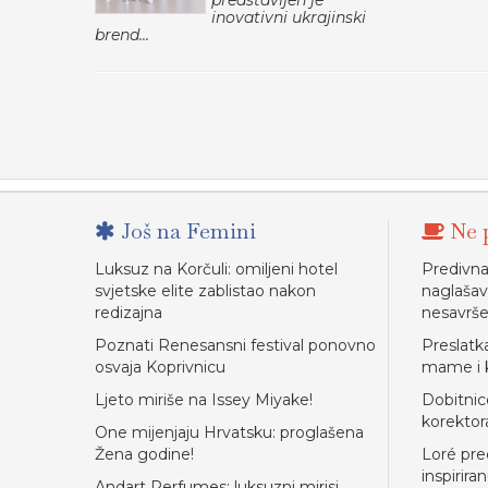
predstavljen je
inovativni ukrajinski
brend...
Još na Femini
Ne p
Luksuz na Korčuli: omiljeni hotel
Predivn
svjetske elite zablistao nakon
naglašav
redizajna
nesavrše
Poznati Renesansni festival ponovno
Preslatk
osvaja Koprivnicu
mame i k
Ljeto miriše na Issey Miyake!
Dobitni
korektor
One mijenjaju Hrvatsku: proglašena
Žena godine!
Loré pre
inspirir
Andart Perfumes: luksuzni mirisi