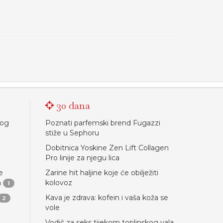
30 dana
nog
Poznati parfemski brend Fugazzi
stiže u Sephoru
Dobitnica Yoskine Zen Lift Collagen
Pro linije za njegu lica
e
Zarine hit haljine koje će obilježiti
a
kolovoz
1
Kava je zdrava: kofein i vaša koža se
2
vole
Vodič za seks tijekom toplinskog vala