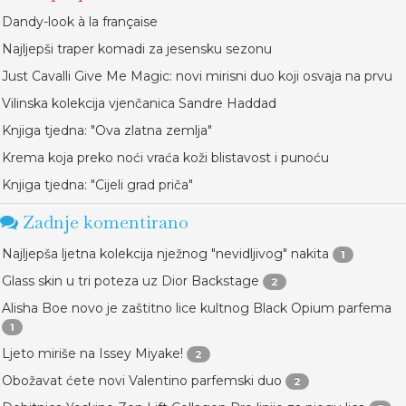
Dandy-look à la française
Najljepši traper komadi za jesensku sezonu
Just Cavalli Give Me Magic: novi mirisni duo koji osvaja na prvu
Vilinska kolekcija vjenčanica Sandre Haddad
Knjiga tjedna: "Ova zlatna zemlja"
Krema koja preko noći vraća koži blistavost i punoću
Knjiga tjedna: "Cijeli grad priča"
Zadnje komentirano
Najljepša ljetna kolekcija nježnog "nevidljivog" nakita
1
Glass skin u tri poteza uz Dior Backstage
2
Alisha Boe novo je zaštitno lice kultnog Black Opium parfema
1
Ljeto miriše na Issey Miyake!
2
Obožavat ćete novi Valentino parfemski duo
2