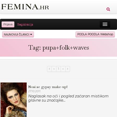
Prijava
Registracija
Sreća
Ljepota
Zdravlje
Vitkost
NAJNOVIJI ČLANCI
PODLA POODLA Webshop
Moda
Ljubav
Relax
Putovanja
Recepti
Tag: pupa+folk+waves
Proizvodi
Knjige
Cool
«
1
»
Nosi se gypsy make-up!
27.10.2011.
Naglasak na oči i pogled začaran mistikom
glavne su značajke...