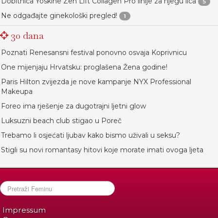
Dobitnica Yoskine Zen Lift Collagen Pro linije za njegu lica
5
Ne odgađajte ginekološki pregled!
1
30 dana
Poznati Renesansni festival ponovno osvaja Koprivnicu
One mijenjaju Hrvatsku: proglašena Žena godine!
Paris Hilton zvijezda je nove kampanje NYX Professional
Makeupa
Foreo ima rješenje za dugotrajni ljetni glow
Luksuzni beach club stigao u Poreč
Trebamo li osjećati ljubav kako bismo uživali u seksu?
Stigli su novi romantasy hitovi koje morate imati ovoga ljeta
Impressum