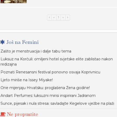
«
1
»
Još na Femini
Zašto je menstruacija i dalje tabu tema
Luksuz na Korčuli: omiljeni hotel svjetske elite zablistao nakon
redizajna
Poznati Renesansni festival ponovno osvaja Koprivnicu
Ljeto miriše na Issey Miyake!
One mijenjaju Hrvatsku: proglašena Žena godine!
Andart Perfumes: luksuzni mirisi inspirirani Jadranom
Sunce, pijesak i nula stresa: savladajte Kegelove vježbe na plaži
Ne propustite