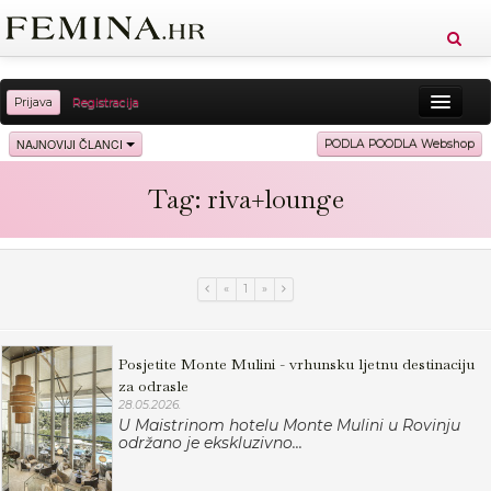
Prijava
Registracija
Sreća
Ljepota
Zdravlje
Vitkost
NAJNOVIJI ČLANCI
PODLA POODLA Webshop
Moda
Ljubav
Relax
Putovanja
Recepti
Tag: riva+lounge
Proizvodi
Knjige
Cool
«
1
»
Posjetite Monte Mulini - vrhunsku ljetnu destinaciju
za odrasle
28.05.2026.
U Maistrinom hotelu Monte Mulini u Rovinju
održano je ekskluzivno...