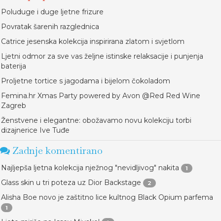
Poluduge i duge ljetne frizure
Povratak šarenih razglednica
Catrice jesenska kolekcija inspirirana zlatom i svjetlom
Ljetni odmor za sve vas željne istinske relaksacije i punjenja
baterija
Proljetne tortice s jagodama i bijelom čokoladom
Femina.hr Xmas Party powered by Avon @Red Red Wine
Zagreb
Ženstvene i elegantne: obožavamo novu kolekciju torbi
dizajnerice Ive Tuđe
Zadnje komentirano
Najljepša ljetna kolekcija nježnog "nevidljivog" nakita
1
Glass skin u tri poteza uz Dior Backstage
2
Alisha Boe novo je zaštitno lice kultnog Black Opium parfema
1