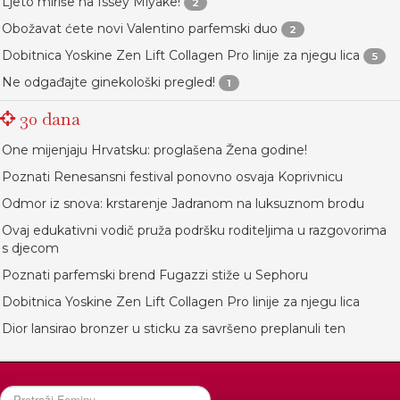
Ljeto miriše na Issey Miyake!
2
Obožavat ćete novi Valentino parfemski duo
2
Dobitnica Yoskine Zen Lift Collagen Pro linije za njegu lica
5
Ne odgađajte ginekološki pregled!
1
30 dana
One mijenjaju Hrvatsku: proglašena Žena godine!
Poznati Renesansni festival ponovno osvaja Koprivnicu
Odmor iz snova: krstarenje Jadranom na luksuznom brodu
Ovaj edukativni vodič pruža podršku roditeljima u razgovorima
s djecom
Poznati parfemski brend Fugazzi stiže u Sephoru
Dobitnica Yoskine Zen Lift Collagen Pro linije za njegu lica
Dior lansirao bronzer u sticku za savršeno preplanuli ten