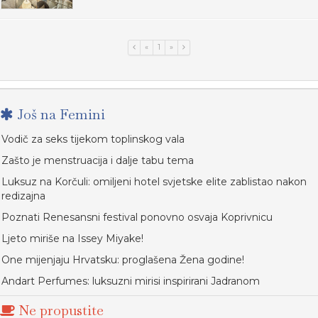
«
1
»
Još na Femini
Vodič za seks tijekom toplinskog vala
Zašto je menstruacija i dalje tabu tema
Luksuz na Korčuli: omiljeni hotel svjetske elite zablistao nakon
redizajna
Poznati Renesansni festival ponovno osvaja Koprivnicu
Ljeto miriše na Issey Miyake!
One mijenjaju Hrvatsku: proglašena Žena godine!
Andart Perfumes: luksuzni mirisi inspirirani Jadranom
Ne propustite