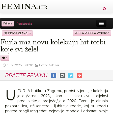
Prijava
Registracija
Sreća
Ljepota
Zdravlje
Vitkost
NAJNOVIJI ČLANCI
PODLA POODLA Webshop
Furla ima novu kolekciju hit torbi
Moda
Ljubav
Relax
Putovanja
Recepti
koje svi žele!
Proizvodi
Knjige
Cool
4
19.12.2025. 08:00
Foto: Arhiva
PRATITE FEMINU
U
FURLA butiku u Zagrebu, predstavljena je kolekcija
jesen/zima 2025., kao i ekskluzivni dijelovi
predkolekcije proljeće/ljeto 2026. Event je okupio
poznata lica, influencere i ljubitelje mode, koji su među
prvima mogli razgledati najnovije modele i odabrati svoje