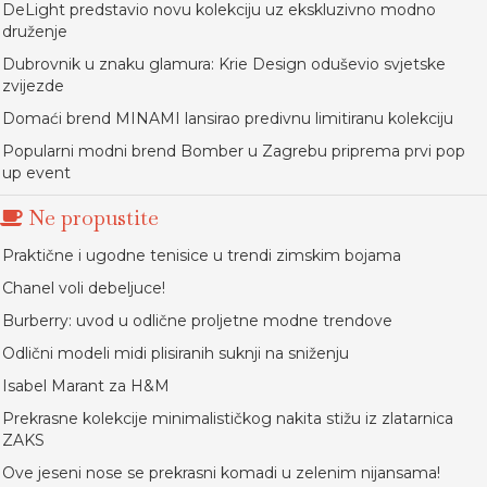
DeLight predstavio novu kolekciju uz ekskluzivno modno
druženje
Dubrovnik u znaku glamura: Krie Design oduševio svjetske
zvijezde
Domaći brend MINAMI lansirao predivnu limitiranu kolekciju
Popularni modni brend Bomber u Zagrebu priprema prvi pop
up event
Ne propustite
Praktične i ugodne tenisice u trendi zimskim bojama
Chanel voli debeljuce!
Burberry: uvod u odlične proljetne modne trendove
Odlični modeli midi plisiranih suknji na sniženju
Isabel Marant za H&M
Prekrasne kolekcije minimalističkog nakita stižu iz zlatarnica
ZAKS
Ove jeseni nose se prekrasni komadi u zelenim nijansama!