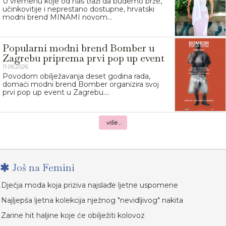
U vremenu koje od nas traži da budemo brže,
učinkovitije i neprestano dostupne, hrvatski
modni brend MINAMI novom...
Popularni modni brend Bomber u
Zagrebu priprema prvi pop up event
11.06.2026.
Povodom obilježavanja deset godina rada,
domaći modni brend Bomber organizira svoj
prvi pop up event u Zagrebu....
više...
Još na Femini
Dječja moda koja priziva najslađe ljetne uspomene
Najljepša ljetna kolekcija nježnog "nevidljivog" nakita
Zarine hit haljine koje će obilježiti kolovoz