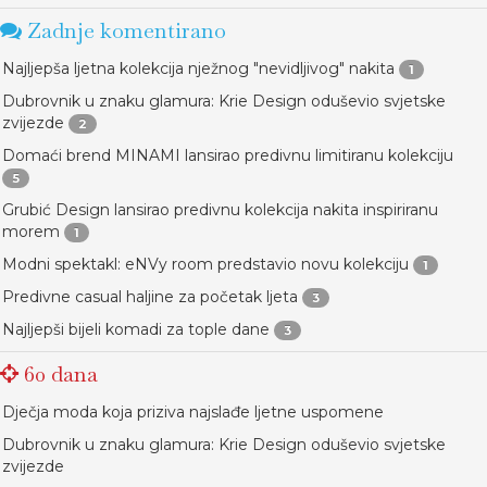
Zadnje komentirano
Najljepša ljetna kolekcija nježnog "nevidljivog" nakita
1
Dubrovnik u znaku glamura: Krie Design oduševio svjetske
zvijezde
2
Domaći brend MINAMI lansirao predivnu limitiranu kolekciju
5
Grubić Design lansirao predivnu kolekcija nakita inspiriranu
morem
1
Modni spektakl: eNVy room predstavio novu kolekciju
1
Predivne casual haljine za početak ljeta
3
Najljepši bijeli komadi za tople dane
3
60 dana
Dječja moda koja priziva najslađe ljetne uspomene
Dubrovnik u znaku glamura: Krie Design oduševio svjetske
zvijezde