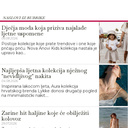
NASLOVI IZ RUBRIKE
Dječja moda koja priziva najslađe
ljetne uspomene
06.08.2026.
Postoje kolekcije koje prate trendove i one koje
pričaju priču. Nova Anovi Kids kolekcija nastala je
upravo kao...
Najljepša ljetna kolekcija nježnog
"nevidljivog" nakita
04.08.2026.
Inspirirana lakoćom ljeta, Aura kolekcija
hrvatskog brenda Lykke donosi drugačiji pogled
na minimalistički nakit....
Zarine hit haljine koje će obilježiti
kolovoz
29.07.2026.