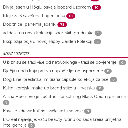
Divlja jesen u Höglu osvaja leopard uzorkom
10
Ideje za 3 savršena traper looka
10
Dobitnice Ipanema japanki
73
adidas ima novu kolekciju sportskih grudnjaka
5
Eksplozija boja u novoj Hippy Garden kolekciji
4
MINI VIJESTI
U biznisu se traži više od networkinga - traži se povjerenje!
0
Dječja moda koja priziva najslađe ljetne uspomene
0
Dog Line: preslatka limitirana capsule kolekcija za pse
0
Kultni korejski make up brend stiže u Hrvatsku
0
Alisha Boe novo je zaštitno lice kultnog Black Opium parfema
1
Kava je zdrava: kofein i vaša koža se vole
0
L'Oréal najavljuje: vašu beauty rutinu od sada kreira umjetna
inteligencija
0