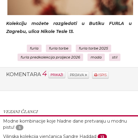
Kolekciju možete razgledati u Butiku FURLA u
Zagrebu, ulica Nikole Tesle 13.
furla
furla torbe
furla torbe 2025
furla predkolekcija proljece 2026
moda
stil
4
KOMENTARA
PRIKAŽI
PRIJAVA
ISPIS
VEZANI ČLANCI
Modne kombinacije koje hladne dane pretvaraju u modnu
pistu!
5
Vilinska kolekcija vjenčanica Sandre Haddad
13