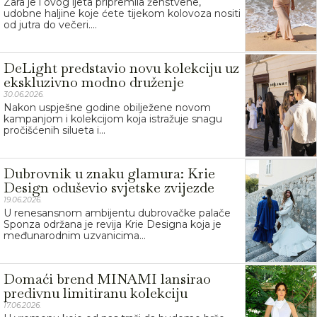
Zara je i ovog ljeta pripremila ženstvene,
udobne haljine koje ćete tijekom kolovoza nositi
od jutra do večeri....
DeLight predstavio novu kolekciju uz
ekskluzivno modno druženje
30.06.2026.
Nakon uspješne godine obilježene novom
kampanjom i kolekcijom koja istražuje snagu
pročišćenih silueta i...
Dubrovnik u znaku glamura: Krie
Design oduševio svjetske zvijezde
19.06.2026.
U renesansnom ambijentu dubrovačke palače
Sponza održana je revija Krie Designa koja je
međunarodnim uzvanicima...
Domaći brend MINAMI lansirao
predivnu limitiranu kolekciju
17.06.2026.