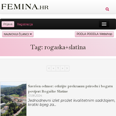
Prijava
Registracija
Sreća
Ljepota
Zdravlje
Vitkost
NAJNOVIJI ČLANCI
PODLA POODLA Webshop
Moda
Ljubav
Relax
Putovanja
Recepti
Tag: rogaska+slatina
Proizvodi
Knjige
Cool
«
1
»
Savršen odmor: otkrijte prekrasnu prirodu i bogatu
povijest Rogaške Slatine
13.08.2024.
Jednodnevni izlet prožet kvalitetnim sadržajem,
kratki bijeg za...