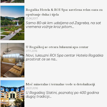
Rogaška Hotels & ROI Spa: savršena relax oaza za
opuštanje duha i tijela
13.06.2017.
Samo 80-ak km udaljena od Zagreba, na sat
vremena vožnje kroz pitom...
U Rogaškoj se otvara luksuzni spa centar
07.11.2016.
Novi, luksuzni ROI Spa centar Hotela Rogaška
prostirat će se na...
Moć mineralne i termalne vode u detoksikaciji
26.01.2016.
U Rogaškoj Slatini, poznatoj po 400 godina
dugoj tradiciji...