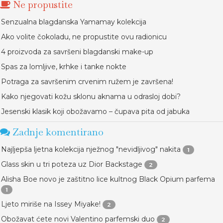
Ne propustite
Senzualna blagdanska Yamamay kolekcija
Ako volite čokoladu, ne propustite ovu radionicu
4 proizvoda za savršeni blagdanski make-up
Spas za lomljive, krhke i tanke nokte
Potraga za savršenim crvenim ružem je završena!
Kako njegovati kožu sklonu aknama u odrasloj dobi?
Jesenski klasik koji obožavamo – čupava pita od jabuka
Zadnje komentirano
Najljepša ljetna kolekcija nježnog "nevidljivog" nakita
1
Glass skin u tri poteza uz Dior Backstage
2
Alisha Boe novo je zaštitno lice kultnog Black Opium parfema
1
Ljeto miriše na Issey Miyake!
2
Obožavat ćete novi Valentino parfemski duo
2