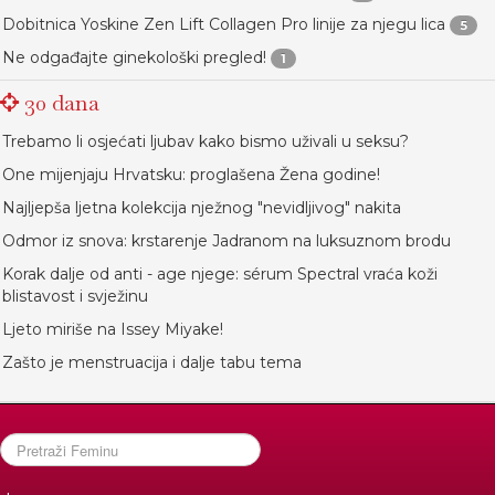
Dobitnica Yoskine Zen Lift Collagen Pro linije za njegu lica
5
Ne odgađajte ginekološki pregled!
1
30 dana
Trebamo li osjećati ljubav kako bismo uživali u seksu?
One mijenjaju Hrvatsku: proglašena Žena godine!
Najljepša ljetna kolekcija nježnog "nevidljivog" nakita
Odmor iz snova: krstarenje Jadranom na luksuznom brodu
Korak dalje od anti - age njege: sérum Spectral vraća koži
blistavost i svježinu
Ljeto miriše na Issey Miyake!
Zašto je menstruacija i dalje tabu tema