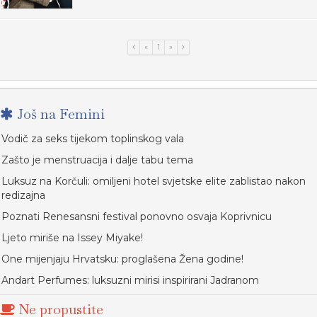
«
1
»
Još na Femini
Vodič za seks tijekom toplinskog vala
Zašto je menstruacija i dalje tabu tema
Luksuz na Korčuli: omiljeni hotel svjetske elite zablistao nakon
redizajna
Poznati Renesansni festival ponovno osvaja Koprivnicu
Ljeto miriše na Issey Miyake!
One mijenjaju Hrvatsku: proglašena Žena godine!
Andart Perfumes: luksuzni mirisi inspirirani Jadranom
Ne propustite