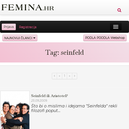
Prijava
Registracija
Sreća
Ljepota
Zdravlje
Vitkost
NAJNOVIJI ČLANCI
PODLA POODLA Webshop
Moda
Ljubav
Relax
Putovanja
Recepti
Tag: seinfeld
Proizvodi
Knjige
Cool
«
1
»
Seinfeld ili Aristotel?
25.09.2009.
Što bi o mislima i idejama "Seinfelda" rekli
filozofi poput...