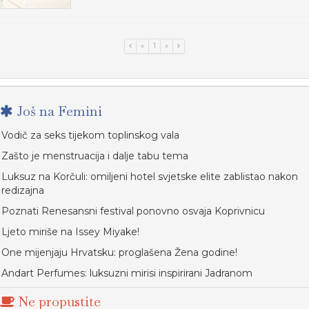
«
1
»
Još na Femini
Vodič za seks tijekom toplinskog vala
Zašto je menstruacija i dalje tabu tema
Luksuz na Korčuli: omiljeni hotel svjetske elite zablistao nakon
redizajna
Poznati Renesansni festival ponovno osvaja Koprivnicu
Ljeto miriše na Issey Miyake!
One mijenjaju Hrvatsku: proglašena Žena godine!
Andart Perfumes: luksuzni mirisi inspirirani Jadranom
Ne propustite