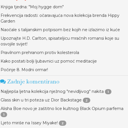
Knjiga tjedna: "Moj hygge dom"
Frekvencija radosti: očaravajuća nova kolekcija brenda Hippy
Garden
Naočale s talijanskim potpisom bez kojih ne izlazimo iz kuće
Upoznajte H.D. Carlton, spisateljicu mračnih romansi koje su
osvojile svijet!
Pravilnom prehranom protiv kolesterola
Kako postati bolji ljubavnici uz pomoć meditacije
Počinje 8. Modni ormar!
Zadnje komentirano
Najljepša ljetna kolekcija nježnog "nevidljivog" nakita
1
Glass skin u tri poteza uz Dior Backstage
2
Alisha Boe novo je zaštitno lice kultnog Black Opium parfema
1
Ljeto miriše na Issey Miyake!
2