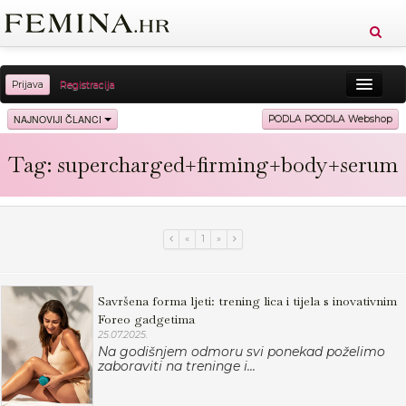
Prijava
Registracija
Sreća
Ljepota
Zdravlje
Vitkost
NAJNOVIJI ČLANCI
PODLA POODLA Webshop
Moda
Ljubav
Relax
Putovanja
Recepti
Tag: supercharged+firming+body+serum
Proizvodi
Knjige
Cool
«
1
»
Savršena forma ljeti: trening lica i tijela s inovativnim
Foreo gadgetima
25.07.2025.
Na godišnjem odmoru svi ponekad poželimo
zaboraviti na treninge i...