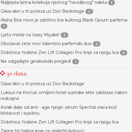
Najljepša ljetna kolekcija nježnog "nevidljivog" nakita
1
Glass skin u tri poteza uz Dior Backstage
2
Alisha Boe novo je zaštitno lice kultnog Black Opium parfema
1
Ljeto miriše na Issey Miyake!
2
Obožavat ćete novi Valentino parfemski duo
2
Dobitnica Yoskine Zen Lift Collagen Pro linije za njegu lica
5
Ne odgađajte ginekološki pregled!
1
30 dana
Glass skin u tri poteza uz Dior Backstage
Luksuz na Korčuli: omiljeni hotel svjetske elite zablistao nakon
redizajna
Korak dalje od anti - age njege: sérum Spectral vraća koži
blistavost i svježinu
Dobitnica Yoskine Zen Lift Collagen Pro linije za njegu lica
Zarine hit haljine koje će obilježiti kolovoz