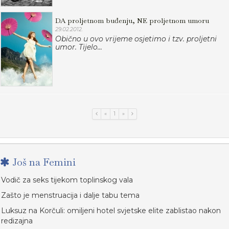
DA proljetnom buđenju, NE proljetnom umoru
29.02.2012.
Obično u ovo vrijeme osjetimo i tzv. proljetni
umor. Tijelo...
«
1
»
Još na Femini
Vodič za seks tijekom toplinskog vala
Zašto je menstruacija i dalje tabu tema
Luksuz na Korčuli: omiljeni hotel svjetske elite zablistao nakon
redizajna