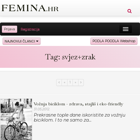
Prijava
Registracija
Sreća
Ljepota
Zdravlje
Vitkost
NAJNOVIJI ČLANCI
PODLA POODLA Webshop
Moda
Ljubav
Relax
Putovanja
Recepti
Tag: svjez+zrak
Proizvodi
Knjige
Cool
«
1
»
Vožnja biciklom - zdrava, stajliš i eko-friendly
31.05.2012.
Prekrasne tople dane iskoristite za vožnju
biciklom. I to ne samo za...