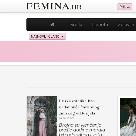
Prijava
Sreća
Ljepota
Zdravlje
NAJNOVIJI ČLANCI
Ruska estetika kao
nadahnuće čarobnog
zimskog editorijala
14.01.2021.
Brojna su vjenčanja
prošle godine morala
biti odgođena i zato