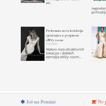
se...
nepreten
prihvatlji
Prekrasna nova kolekcija
vjenčanica s potpisom
eNVy room
17.07.2017.
Nakon niza atraktivnih
lokacija i dalekih
zemalja eNVy room...
Još na Femini
Ne p