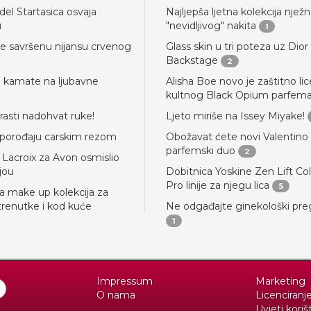
el Startasica osvaja
Najljepša ljetna kolekcija njež
u
"nevidljivog" nakita
1
e savršenu nijansu crvenog
Glass skin u tri poteza uz Dior
Backstage
2
u kamate na ljubavne
Alisha Boe novo je zaštitno lic
kultnog Black Opium parfem
trasti nadohvat ruke!
Ljeto miriše na Issey Miyake!
 porođaju carskim rezom
Obožavat ćete novi Valentino
parfemski duo
2
n Lacroix za Avon osmislio
jou
Dobitnica Yoskine Zen Lift Co
Pro linije za njegu lica
5
na make up kolekcija za
 trenutke i kod kuće
Ne odgađajte ginekološki pre
1
Impressum
Marketing
O nama
Licenciranj
Uvjeti koriš