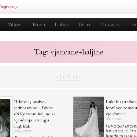
Registracija
Vitkost
Moda
Ljubav
Relax
Putovanja
Re
Tag: vjencane+haljine
«
1
»
Udobne, nosive,
Lukabu predsta
jednostavne... Divne
lepršave romant
eNVy room haljine za
vjenčanice
vjenčanja u krugu
09.05.2019.
najbližih
Hrvatski bren
lansirao je lim
27.08.2020.
kolekciju u kojo