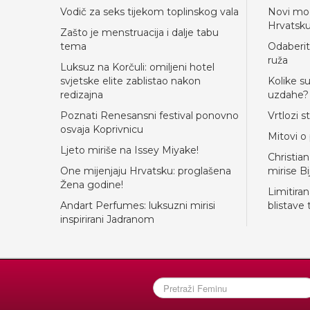
Vodič za seks tijekom toplinskog vala
Novi mod
Hrvatsk
Zašto je menstruacija i dalje tabu
tema
Odaberit
ruža
Luksuz na Korčuli: omiljeni hotel
svjetske elite zablistao nakon
Kolike s
redizajna
uzdahe?
Poznati Renesansni festival ponovno
Vrtlozi s
osvaja Koprivnicu
Mitovi o
Ljeto miriše na Issey Miyake!
Christia
One mijenjaju Hrvatsku: proglašena
mirise Bi
Žena godine!
Limitira
Andart Perfumes: luksuzni mirisi
blistave
inspirirani Jadranom