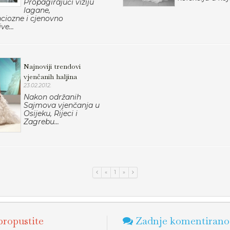
Propagirajući viziju
lagane,
ciozne i cjenovno
ve...
Najnoviji trendovi
vjenčanih haljina
23.02.2012.
Nakon održanih
Sajmova vjenčanja u
Osijeku, Rijeci i
Zagrebu...
«
1
»
ropustite
Zadnje komentirano