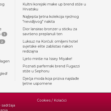
nog
Kultni korejski make up brend stiže u
Hrvatsku
Najljepša ljetna kolekcija nježnog
"nevidljivog" nakita
e
Dior lansirao bronzer u sticku za
a
savršeno preplanuli ten
1
Luksuz na Korčuli: omiljeni hotel
2
svjetske elite zablistao nakon
redizajna
Ljeto miriše na Issey Miyake!
llagen
Poznati parfemski brend Fugazzi
stiže u Sephoru
gled!
Dječja moda koja priziva najslađe
ljetne uspomene
Cookies / Kolačići
e sadržaja
tenja