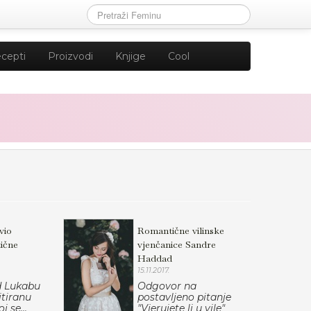
cepti
Proizvodi
Knjige
Cool
vio
Romantične vilinske
ične
vjenčanice Sandre
Haddad
15.11.2017.
d Lukabu
Odgovor na
itiranu
postavljeno pitanje
j se...
"Vjerujete li u vile"