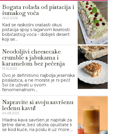
Bogata rolada od pistacija i
šumskog voća
26.01.2026.
Kad se raskošni orašasti okus
pistacija spoji s laganom kiselosti
bobičastog voća - dobiješ desert
koji se...
Neodoljivi cheesecake
crumble s jabukama i
karamelom bez pečenja
15.10.2025.
Ovo je definitivno najbolja jesenska
poslastica, a ne morate je ni peći!
Svi će uživati u ovom
fenomenalnom...
Napravite si svoju savršenu
ledenu kavu!
04.08.2025.
Hladna kava savršen je napitak za
ljetne dane, bez obzira opuštate li
se kod kuće, na poslu ili uz more....