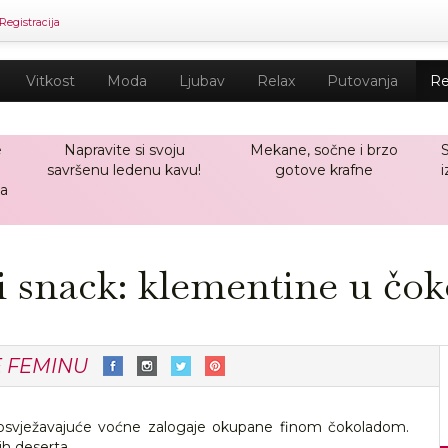
Registracija
Vitkost
Moda
Ljubav
Relax
Putovanja
Re
e
Napravite si svoju
Mekane, sočne i brzo
savršenu ledenu kavu!
gotove krafne
i
a
i snack: klementine u čok
E FEMINU
 osvježavajuće voćne zalogaje okupane finom čokoladom.
nih deserta…