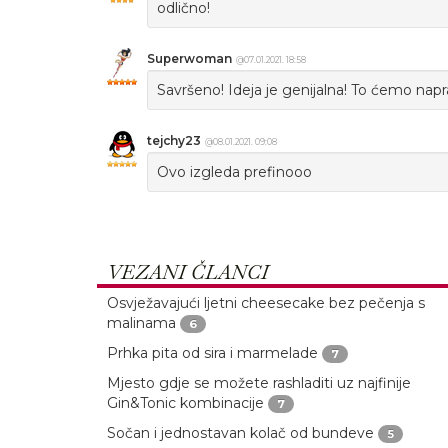
odlično!
Superwoman
@07.01.2021. 18:58
Savršeno! Ideja je genijalna! To ćemo naprav
tejchy23
@08.01.2021. 09:08
Ovo izgleda prefinooo
VEZANI ČLANCI
Osvježavajući ljetni cheesecake bez pečenja s
malinama
6
Prhka pita od sira i marmelade
7
Mjesto gdje se možete rashladiti uz najfinije
Gin&Tonic kombinacije
7
Sočan i jednostavan kolač od bundeve
5