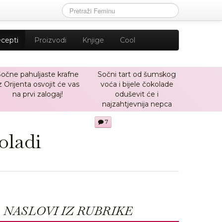
cepti
Proizvodi
Knjige
Cool
Sočne pahuljaste krafne
Sočni tart od šumskog
z Orijenta osvojit će vas
voća i bijele čokolade
na prvi zalogaj!
oduševit će i
najzahtjevnija nepca
7
oladi
NASLOVI IZ RUBRIKE