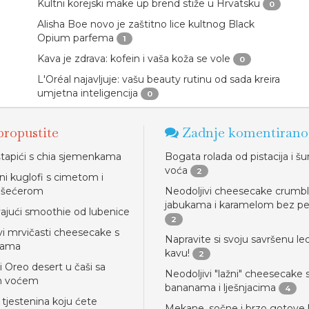
Kultni korejski make up brend stiže u Hrvatsku
0
Alisha Boe novo je zaštitno lice kultnog Black
Opium parfema
1
Kava je zdrava: kofein i vaša koža se vole
0
L'Oréal najavljuje: vašu beauty rutinu od sada kreira
umjetna inteligencija
0
ropustite
Zadnje komentirano
štapići s chia sjemenkama
Bogata rolada od pistacija i 
voća
2
ni kuglofi s cimetom i
 šećerom
Neodoljivi cheesecake crumbl
jabukama i karamelom bez pe
ajući smoothie od lubenice
2
vi mrvičasti cheesecake s
Napravite si svoju savršenu l
cama
kavu!
2
ni Oreo desert u čaši sa
Neodoljivi "lažni" cheesecake 
m voćem
bananama i lješnjacima
4
jestenina koju ćete
Mekane, sočne i brzo gotove 