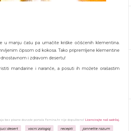
te u manju čašu pa umačite kriške očišćenih klementina.
h mrvljenim čipsom od kokosa. Tako pripremljene klementine
 jednostavnom i zdravom desertu!
titi mandarine i naranče, a posuti ih možete orašastim
žaja bez pisane dozvole portala Femina.hr nije dopušteno!
Licencirajte naš sadržaj.
juci desert
vocni zalogaj
recepti
jannette razum