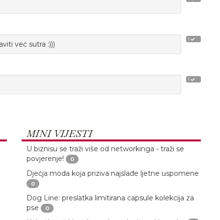
1
iti već sutra :)))
1
MINI VIJESTI
U biznisu se traži više od networkinga - traži se
povjerenje!
0
Dječja moda koja priziva najslađe ljetne uspomene
0
Dog Line: preslatka limitirana capsule kolekcija za
pse
0