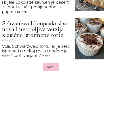
i bijele čokolade savršen je desert
za opuštajuće poslijepodne, a
priprema za...
Schwarzwald cupcakesi su
nova i neodoljiva verzija
klasične istoimene torte
29.11.2024.
Voliš Schwarzwald tortu, ali je želiš
isprobati u nekoj malo modernijoj i
više "cool" varijanti? Evo...
više...