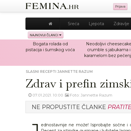
Prijava
Sreća
Ljepota
Zdravlje
NAJNOVIJI ČLANCI
Bogata rolada od
Neodoljivi cheesecak
pistacija i šumskog voća
crumble s jabukama i
karamelom bez pečenj
SLASNI RECEPTI JANNETTE RAZUM
Zdrav i prefin zimsk
07.01.2021. 10:00
Foto: Jannette Razum
NE PROPUSTITE ČLANKE
PRATIT
J
ednostavnije ne može! Isprobajte sočne i
Recept za istinske gurmane i ljubitelje laga