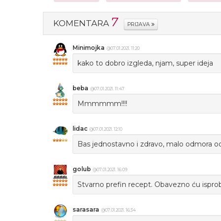
7
KOMENTARA
PRIJAVA
Minimojka
@07.01.2021. 11:20
kako to dobro izgleda, njam, super ideja
beba
@07.01.2021. 11:47
Mmmmmm!!!!
lidac
@07.01.2021. 12:10
Bas jednostavno i zdravo, malo odmora o
golub
@07.01.2021. 16:09
Stvarno prefin recept. Obavezno ću isprob
sarasara
@07.01.2021. 16:34