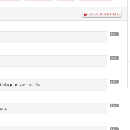
ISPIS ČLANKA U PDF
1
0
1
d blagdanskih kolača
1
ati.
1