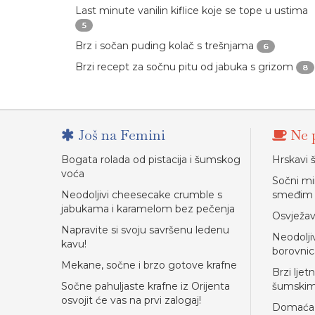
Last minute vanilin kiflice koje se tope u ustima
5
Brz i sočan puding kolač s trešnjama
6
Brzi recept za sočnu pitu od jabuka s grizom
8
Još na Femini
Ne p
Bogata rolada od pistacija i šumskog
Hrskavi 
voća
Sočni mi
Neodoljivi cheesecake crumble s
smeđim
jabukama i karamelom bez pečenja
Osvježav
Napravite si svoju savršenu ledenu
Neodolji
kavu!
borovni
Mekane, sočne i brzo gotove krafne
Brzi ljet
Sočne pahuljaste krafne iz Orijenta
šumski
osvojit će vas na prvi zalogaj!
Domaća t