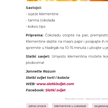
Sastojci:
- svježe klementine
- tamna čokolada
- kokos čips
Priprema:
Čokoladu otopite na pari, premjesti
Klementine slažite na masni papir i posipajte i
spremite u hladnjak na 10-15 minuta i uživajte u
Slatki savjet:
Umjesto klementina možete koris
plodovima!
Jannette Razum
Slatki svijet torti i kolača
WEB:
www.slatkisvijet.com
Facebook:
Slatki svijet
Reproduciranje i objavljivanje sadr
zdrav snack
klementine u cokoladi
osvjezava