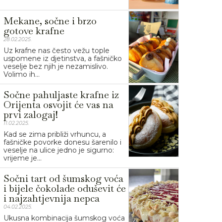
Mekane, sočne i brzo
gotove krafne
28.02.2025.
Uz krafne nas često vežu tople
uspomene iz djetinstva, a fašničko
veselje bez njih je nezamislivo.
Volimo ih...
Sočne pahuljaste krafne iz
Orijenta osvojit će vas na
prvi zalogaj!
11.02.2025.
Kad se zima približi vrhuncu, a
fašničke povorke donesu šarenilo i
veselje na ulice jedno je sigurno:
vrijeme je...
Sočni tart od šumskog voća
i bijele čokolade oduševit će
i najzahtjevnija nepca
04.02.2025.
Ukusna kombinacija šumskog voća