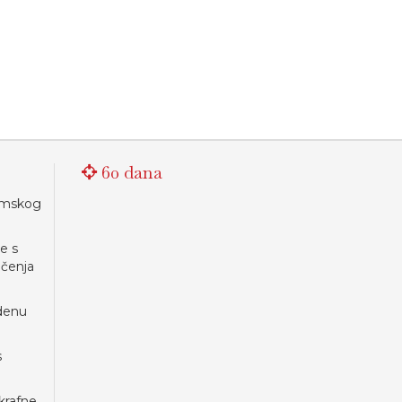
60 dana
šumskog
e s
čenja
edenu
s
krafne