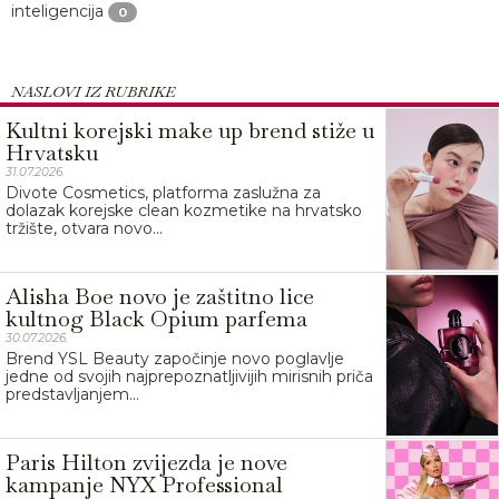
inteligencija
0
NASLOVI IZ RUBRIKE
Kultni korejski make up brend stiže u
Hrvatsku
31.07.2026.
Divote Cosmetics, platforma zaslužna za
dolazak korejske clean kozmetike na hrvatsko
tržište, otvara novo...
Alisha Boe novo je zaštitno lice
kultnog Black Opium parfema
30.07.2026.
Brend YSL Beauty započinje novo poglavlje
jedne od svojih najprepoznatljivijih mirisnih priča
predstavljanjem...
Paris Hilton zvijezda je nove
kampanje NYX Professional