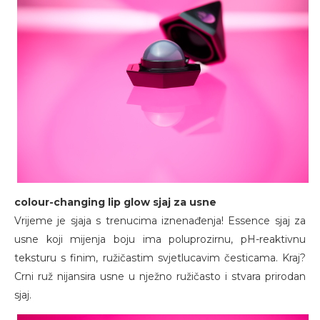
colour-changing lip glow sjaj za usne
Vrijeme je sjaja s trenucima iznenađenja! Essence sjaj za
usne koji mijenja boju ima poluprozirnu, pH-reaktivnu
teksturu s finim, ružičastim svjetlucavim česticama. Kraj?
Crni ruž nijansira usne u nježno ružičasto i stvara prirodan
sjaj.