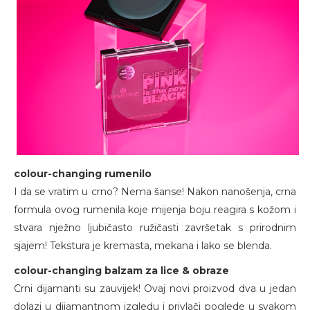
colour-changing rumenilo
I da se vratim u crno? Nema šanse! Nakon nanošenja, crna
formula ovog rumenila koje mijenja boju reagira s kožom i
stvara nježno ljubičasto ružičasti završetak s prirodnim
sjajem! Tekstura je kremasta, mekana i lako se blenda.
colour-changing balzam za lice & obraze
Crni dijamanti su zauvijek! Ovaj novi proizvod dva u jedan
dolazi u dijamantnom izgledu i privlači poglede u svakom