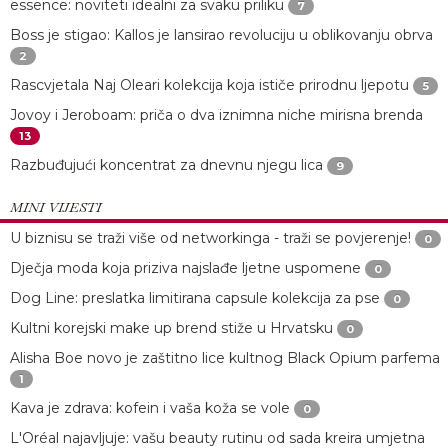
essence: noviteti idealni za svaku priliku
7
Boss je stigao: Kallos je lansirao revoluciju u oblikovanju obrva
2
Rascvjetala Naj Oleari kolekcija koja ističe prirodnu ljepotu
5
Jovoy i Jeroboam: priča o dva iznimna niche mirisna brenda
13
Razbuđujući koncentrat za dnevnu njegu lica
9
MINI VIJESTI
U biznisu se traži više od networkinga - traži se povjerenje!
0
Dječja moda koja priziva najslađe ljetne uspomene
0
Dog Line: preslatka limitirana capsule kolekcija za pse
0
Kultni korejski make up brend stiže u Hrvatsku
0
Alisha Boe novo je zaštitno lice kultnog Black Opium parfema
1
Kava je zdrava: kofein i vaša koža se vole
0
L'Oréal najavljuje: vašu beauty rutinu od sada kreira umjetna