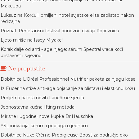
Makeupa
Luksuz na Korčuli: omiljeni hotel svjetske elite zablistao nakon
redizajna
Poznati Renesansni festival ponovno osvaja Koprivnicu
Ljeto miriše na Issey Miyake!
Korak dalje od anti - age njege: sérum Spectral vraća koži
blistavost i svježinu
Ne propustite
Dobitnice L'Oréal Professionnel Nutrifier paketa za njegu kose
Iz Eucerina stiže anti-age pojačanje za blistavu i elastičnu kožu
Proljetna paleta novih Lancôme sjenila
Jednostavna kućna lifting metoda
Mirisne i ugodne: nove kupke Dr.Hauschka
YSL inovacija: serum i podloga u jednom
Dobitnice Nuxe Crème Prodigieuse Boost za područje oko