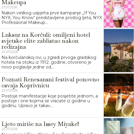
Makeupa
27.07.2026.
Nakon velikog uspjeha prve kampanje „If You
NYX, You Know“ predstavljene prošlog ljeta, NYX
Professional Makeup...
Luksuz na Korčuli: omiljeni hotel
svjetske elite zablistao nakon
redizajna
24.07.2026.
Na korčulanskoj rivi, u zgradi prvoga gradskog
hotela na otoku iz 1912. godine, otvoreno je
novo poglavlje jedne od...
Poznati Renesansni festival ponovno
osvaja Koprivnicu
23.07.2026.
Postoje manifestacije koje posjetite jednom, a
postoje i one kojima se vraćate iz godine u
godinu. Upravo je takav...
Ljeto miriše na Issey Miyake!
23.07.2026.