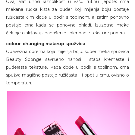
Ovaj alat unosi raznolikost u vašu rutinu ljepote: crna
mekana ručka kista za puder koji mijenja boju postaje
ružičasta čim dođe u dodir s toplinom, a zatim ponovno
postaje crna kada se ponovno ohladi. Izuzetno meke
čekinje olakšavaju nanošenje i blendanje teksture pudera.
colour-changing makeup spužvica
Obavezna oprema koja mijenja boju: super meka spužvica
Beauty Sponge savršeno nanosi i stapa kremaste i
puderaste teksture. Kada dođe u dodir s toplinom, crna
spužva magično postaje ružičasta – i opet u crnu, ovisno o
temperaturi.