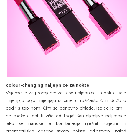
colour-changing naljepnice za nokte
Vrijeme je za promjene: zato se naljepnice za nokte koje
mijenjaju boju mijenjaju iz crne u ružičastu čim dođu u
dodir s toplinom. Čim se ponovno ohlade, izgled je crn –
ne možete dobiti više od toga! Samoljepljive naljepnice
lako se nanose, a kombinacija nježnih cvjetnih i
geometrijskih dezena stvara doista jedinstven izgled