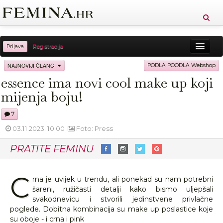
Prijava
Registracija
Sreća
Ljepota
Zdravlje
Vitkost
NAJNOVIJI ČLANCI
PODLA POODLA Webshop
essence ima novi cool make up koji
Moda
Ljubav
Relax
Putovanja
Recepti
mijenja boju!
Proizvodi
Knjige
Cool
7
03.11.2023. 10:00
Foto: Press
PRATITE FEMINU
C
rna je uvijek u trendu, ali ponekad su nam potrebni
šareni, ružičasti detalji kako bismo uljepšali
svakodnevicu i stvorili jedinstvene privlačne
poglede. Dobitna kombinacija su make up poslastice koje
su oboje - i crna i pink