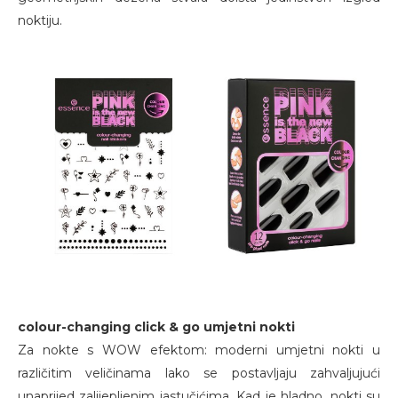
noktiju.
colour-changing click & go umjetni nokti
Za nokte s WOW efektom: moderni umjetni nokti u
različitim veličinama lako se postavljaju zahvaljujući
unaprijed zalijepljenim jastučićima. Kad je hladno, nokti su