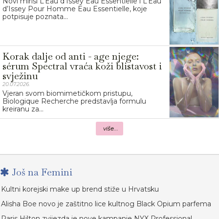
Novi mirisi L’Eau d’Issey Eau Essentielle i L’Eau
d’Issey Pour Homme Eau Essentielle, koje
potpisuje poznata...
Korak dalje od anti - age njege:
sérum Spectral vraća koži blistavost i
svježinu
20.07.2026.
Vjeran svom biomimetičkom pristupu,
Biologique Recherche predstavlja formulu
kreiranu za...
više...
Još na Femini
Kultni korejski make up brend stiže u Hrvatsku
Alisha Boe novo je zaštitno lice kultnog Black Opium parfema
Paris Hilton zvijezda je nove kampanje NYX Professional