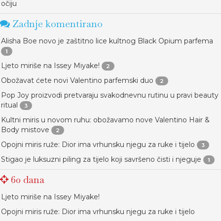
očiju
Zadnje komentirano
Alisha Boe novo je zaštitno lice kultnog Black Opium parfema
1
Ljeto miriše na Issey Miyake!
2
Obožavat ćete novi Valentino parfemski duo
2
Pop Joy proizvodi pretvaraju svakodnevnu rutinu u pravi beauty
ritual
3
Kultni miris u novom ruhu: obožavamo nove Valentino Hair &
Body mistove
2
Opojni miris ruže: Dior ima vrhunsku njegu za ruke i tijelo
3
Stigao je luksuzni piling za tijelo koji savršeno čisti i njeguje
1
60 dana
Ljeto miriše na Issey Miyake!
Opojni miris ruže: Dior ima vrhunsku njegu za ruke i tijelo