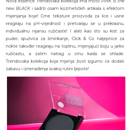
Nova essence Trendovska kolekcija ima moto
PINK is the
new BLACK
i sadrži osam kozmetičkih artikala s efektom
mijenjanja boje! Crne teksture proizvoda za lice i usne
reagiraju na pH-vrijednost i pretvaraju se u prekrasnu,
individualnu nijansu ružičaste! I alati kao što su kist za
puder, spužvica za šminkanje, Click & Go naljepnice za
nokte također reagiraju na toplinu, mijenjajući boju u jarko
ružičastu, a zatim natrag u crnu kada se ohlade.
Trendovska kolekcija koja mijenja život sigurno će dodati
zabavu i iznenađenja svakoj rutini ljepote!