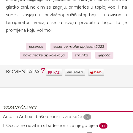
glatko crni, no čim se zagriju, primjerice u toploj vodi ili na
suncu, zasjaju u privlačnoj ružičastoj boji – i ovisno o
temperaturi vraćaju se u svoju prvobitnu boju. To je
promjena koju volimo!
essence
essence make up jesen 2023
nova make up kolekcija
sminka
ljepota
7
KOMENTARA
PRIKAŽI
PRIJAVA
ISPIS
VEZANI ČLANCI
Aqualia Antiox - briše umor i sivilo kože
2
L’Occitane noviteti s bademom za njegu tijela
11