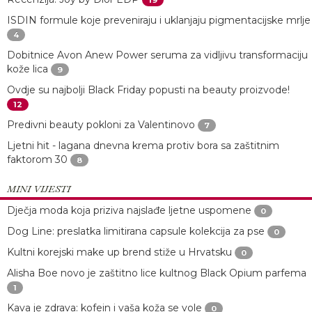
ISDIN formule koje preveniraju i uklanjaju pigmentacijske mrlje
4
Dobitnice Avon Anew Power seruma za vidljivu transformaciju
kože lica
9
Ovdje su najbolji Black Friday popusti na beauty proizvode!
12
Predivni beauty pokloni za Valentinovo
7
Ljetni hit - lagana dnevna krema protiv bora sa zaštitnim
faktorom 30
8
MINI VIJESTI
Dječja moda koja priziva najslađe ljetne uspomene
0
Dog Line: preslatka limitirana capsule kolekcija za pse
0
Kultni korejski make up brend stiže u Hrvatsku
0
Alisha Boe novo je zaštitno lice kultnog Black Opium parfema
1
Kava je zdrava: kofein i vaša koža se vole
0