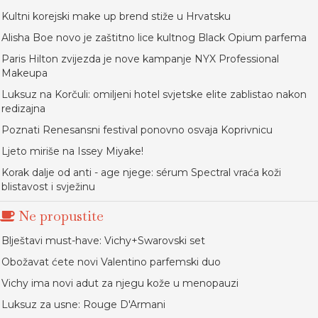
Kultni korejski make up brend stiže u Hrvatsku
Alisha Boe novo je zaštitno lice kultnog Black Opium parfema
Paris Hilton zvijezda je nove kampanje NYX Professional
Makeupa
Luksuz na Korčuli: omiljeni hotel svjetske elite zablistao nakon
redizajna
Poznati Renesansni festival ponovno osvaja Koprivnicu
Ljeto miriše na Issey Miyake!
Korak dalje od anti - age njege: sérum Spectral vraća koži
blistavost i svježinu
Ne propustite
Blještavi must-have: Vichy+Swarovski set
Obožavat ćete novi Valentino parfemski duo
Vichy ima novi adut za njegu kože u menopauzi
Luksuz za usne: Rouge D'Armani