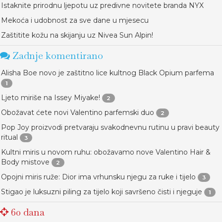
Istaknite prirodnu ljepotu uz predivne novitete branda NYX
Mekoća i udobnost za sve dane u mjesecu
Zaštitite kožu na skijanju uz Nivea Sun Alpin!
Zadnje komentirano
Alisha Boe novo je zaštitno lice kultnog Black Opium parfema
1
Ljeto miriše na Issey Miyake!
2
Obožavat ćete novi Valentino parfemski duo
2
Pop Joy proizvodi pretvaraju svakodnevnu rutinu u pravi beauty
ritual
3
Kultni miris u novom ruhu: obožavamo nove Valentino Hair &
Body mistove
2
Opojni miris ruže: Dior ima vrhunsku njegu za ruke i tijelo
3
Stigao je luksuzni piling za tijelo koji savršeno čisti i njeguje
1
60 dana