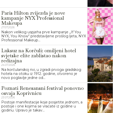
Paris Hilton zvijezda je nove
kampanje NYX Professional
Makeupa
27.07.2026.
Nakon velikog uspjeha prve kampanje „If You
NYX, You Know“ predstavljene prošlog ljeta, NYX
Professional Makeup...
Luksuz na Korčuli: omiljeni hotel
svjetske elite zablistao nakon
redizajna
24.07.2026.
Na korčulanskoj rivi, u zgradi prvoga gradskog
hotela na otoku iz 1912. godine, otvoreno je
novo poglavlje jedne od...
Poznati Renesansni festival ponovno
osvaja Koprivnicu
23.07.2026.
Postoje manifestacije koje posjetite jednom, a
postoje i one kojima se vraćate iz godine u
godinu. Upravo je takav...