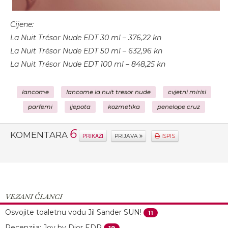
Cijene:
La Nuit Trésor Nude EDT 30 ml – 376,22 kn
La Nuit Trésor Nude EDT 50 ml – 632,96 kn
La Nuit Trésor Nude EDT 100 ml – 848,25 kn
lancome
lancome la nuit tresor nude
cvjetni mirisi
parfemi
ljepota
kozmetika
penelope cruz
6
KOMENTARA
PRIKAŽI
PRIJAVA
ISPIS
VEZANI ČLANCI
Osvojite toaletnu vodu Jil Sander SUN!
11
Recenzija: Joy by Dior EDP
19