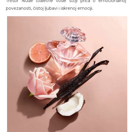
Trésor Nude toaletne vode stoji priča o emocionalnoj
povezanosti, čistoj ljubavi i iskrenoj emociji.