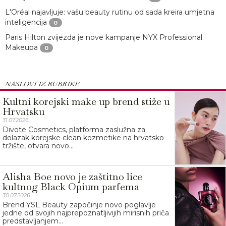
L'Oréal najavljuje: vašu beauty rutinu od sada kreira umjetna
inteligencija
0
Paris Hilton zvijezda je nove kampanje NYX Professional
Makeupa
0
NASLOVI IZ RUBRIKE
Kultni korejski make up brend stiže u
Hrvatsku
31.07.2026.
Divote Cosmetics, platforma zaslužna za
dolazak korejske clean kozmetike na hrvatsko
tržište, otvara novo...
Alisha Boe novo je zaštitno lice
kultnog Black Opium parfema
30.07.2026.
Brend YSL Beauty započinje novo poglavlje
jedne od svojih najprepoznatljivijih mirisnih priča
predstavljanjem...