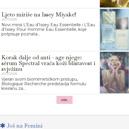
Ljeto miriše na Issey Miyake!
23.07.2026.
Novi mirisi L’Eau d’Issey Eau Essentielle i L’Eau
d’Issey Pour Homme Eau Essentielle, koje
potpisuje poznata...
Korak dalje od anti - age njege:
sérum Spectral vraća koži blistavost i
svježinu
20.07.2026.
Vjeran svom biomimetičkom pristupu,
Biologique Recherche predstavlja formulu
kreiranu za...
više...
Još na Femini