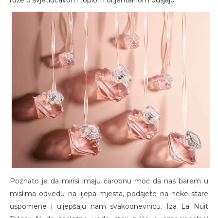
ruže u svjetlucavom toplom orijentalnom odsjaju
Poznato je da mirisi imaju čarobnu moć da nas barem u
mislima odvedu na lijepa mjesta, podsjete na neke stare
uspomene i uljepšaju nam svakodnevnicu. Iza La Nuit