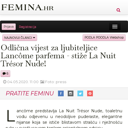
Prijava
Registracija
Sreća
Ljepota
Zdravlje
Vitkost
NAJNOVIJI ČLANCI
PODLA POODLA Webshop
Odlična vijest za ljubiteljice
Moda
Ljubav
Relax
Putovanja
Recepti
Lancôme parfema - stiže La Nuit
Proizvodi
Knjige
Cool
Trésor Nude!
6
04.05.2020. 11:00
Foto: press
PRATITE FEMINU
L
ancôme predstavlja La Nuit Trésor Nude, toaletnu
vodu odjevenu u neodoljive puderaste, elegantne
nijanse koja se ističe blistavom strašću i nježnošću