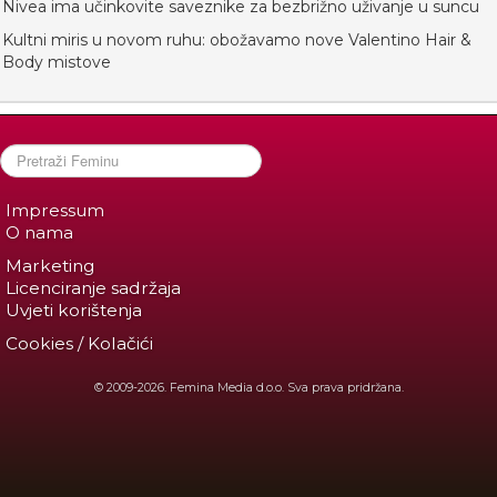
Nivea ima učinkovite saveznike za bezbrižno uživanje u suncu
Kultni miris u novom ruhu: obožavamo nove Valentino Hair &
Body mistove
Impressum
O nama
Marketing
Licenciranje sadržaja
Uvjeti korištenja
Cookies / Kolačići
© 2009-2026. Femina Media d.o.o. Sva prava pridržana.