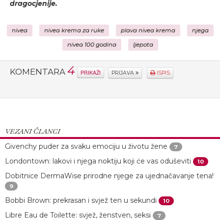
dragocjenije.
nivea
nivea krema za ruke
plava nivea krema
njega
nivea 100 godina
ljepota
4
KOMENTARA
PRIKAŽI
PRIJAVA
ISPIS
VEZANI ČLANCI
Givenchy puder za svaku emociju u životu žene
7
Londontown: lakovi i njega noktiju koji će vas oduševiti
10
Dobitnice DermaWise prirodne njege za ujednačavanje tena!
9
Bobbi Brown: prekrasan i svjež ten u sekundi
10
Libre Eau de Toilette: svjež, ženstven, seksi
7