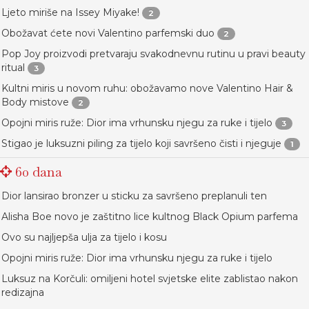
Ljeto miriše na Issey Miyake!
2
Obožavat ćete novi Valentino parfemski duo
2
Pop Joy proizvodi pretvaraju svakodnevnu rutinu u pravi beauty
ritual
3
Kultni miris u novom ruhu: obožavamo nove Valentino Hair &
Body mistove
2
Opojni miris ruže: Dior ima vrhunsku njegu za ruke i tijelo
3
Stigao je luksuzni piling za tijelo koji savršeno čisti i njeguje
1
60 dana
Dior lansirao bronzer u sticku za savršeno preplanuli ten
Alisha Boe novo je zaštitno lice kultnog Black Opium parfema
Ovo su najljepša ulja za tijelo i kosu
Opojni miris ruže: Dior ima vrhunsku njegu za ruke i tijelo
Luksuz na Korčuli: omiljeni hotel svjetske elite zablistao nakon
redizajna