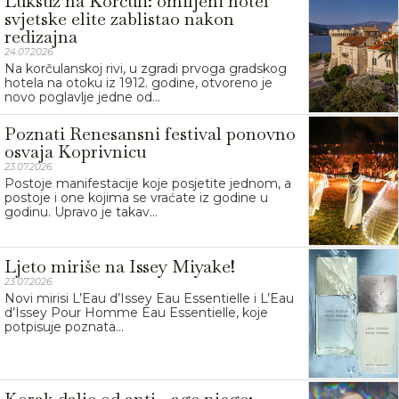
Luksuz na Korčuli: omiljeni hotel
svjetske elite zablistao nakon
redizajna
24.07.2026.
Na korčulanskoj rivi, u zgradi prvoga gradskog
hotela na otoku iz 1912. godine, otvoreno je
novo poglavlje jedne od...
Poznati Renesansni festival ponovno
osvaja Koprivnicu
23.07.2026.
Postoje manifestacije koje posjetite jednom, a
postoje i one kojima se vraćate iz godine u
godinu. Upravo je takav...
Ljeto miriše na Issey Miyake!
23.07.2026.
Novi mirisi L’Eau d’Issey Eau Essentielle i L’Eau
d’Issey Pour Homme Eau Essentielle, koje
potpisuje poznata...
Korak dalje od anti - age njege: