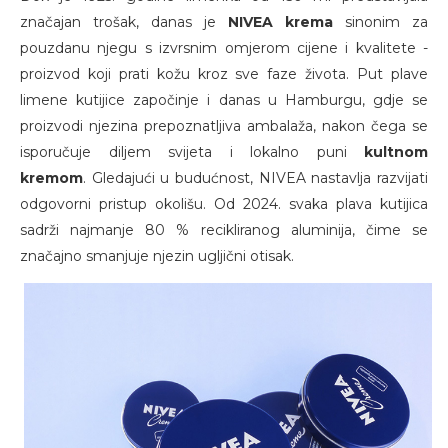
značajan trošak, danas je
NIVEA krema
sinonim za
pouzdanu njegu s izvrsnim omjerom cijene i kvalitete -
proizvod koji prati kožu kroz sve faze života. Put plave
limene kutijice započinje i danas u Hamburgu, gdje se
proizvodi njezina prepoznatljiva ambalaža, nakon čega se
isporučuje diljem svijeta i lokalno puni
kultnom
kremom
. Gledajući u budućnost, NIVEA nastavlja razvijati
odgovorni pristup okolišu. Od 2024. svaka plava kutijica
sadrži najmanje 80 % recikliranog aluminija, čime se
značajno smanjuje njezin ugljični otisak.