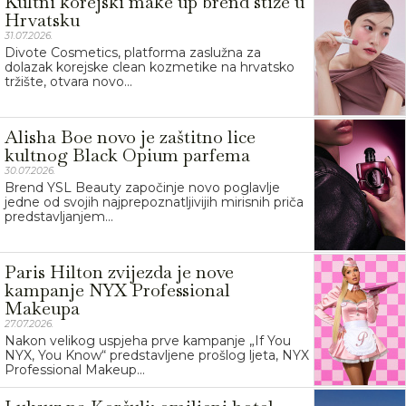
Kultni korejski make up brend stiže u
Hrvatsku
31.07.2026.
Divote Cosmetics, platforma zaslužna za
dolazak korejske clean kozmetike na hrvatsko
tržište, otvara novo...
Alisha Boe novo je zaštitno lice
kultnog Black Opium parfema
30.07.2026.
Brend YSL Beauty započinje novo poglavlje
jedne od svojih najprepoznatljivijih mirisnih priča
predstavljanjem...
Paris Hilton zvijezda je nove
kampanje NYX Professional
Makeupa
27.07.2026.
Nakon velikog uspjeha prve kampanje „If You
NYX, You Know“ predstavljene prošlog ljeta, NYX
Professional Makeup...