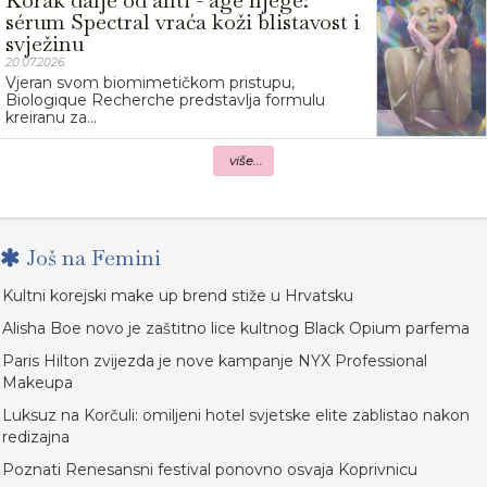
sérum Spectral vraća koži blistavost i
svježinu
20.07.2026.
Vjeran svom biomimetičkom pristupu,
Biologique Recherche predstavlja formulu
kreiranu za...
više...
Još na Femini
Kultni korejski make up brend stiže u Hrvatsku
Alisha Boe novo je zaštitno lice kultnog Black Opium parfema
Paris Hilton zvijezda je nove kampanje NYX Professional
Makeupa
Luksuz na Korčuli: omiljeni hotel svjetske elite zablistao nakon
redizajna
Poznati Renesansni festival ponovno osvaja Koprivnicu