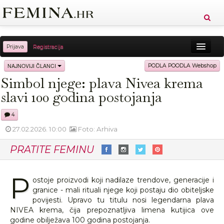
Prijava
Registracija
Sreća
Ljepota
Zdravlje
Vitkost
NAJNOVIJI ČLANCI
PODLA POODLA Webshop
Simbol njege: plava Nivea krema
Moda
Ljubav
Relax
Putovanja
Recepti
slavi 100 godina postojanja
Proizvodi
Knjige
Cool
4
27.02.2026. 10:00
Foto: Arhiva
PRATITE FEMINU
P
ostoje proizvodi koji nadilaze trendove, generacije i
granice - mali rituali njege koji postaju dio obiteljske
povijesti. Upravo tu titulu nosi legendarna plava
NIVEA krema, čija prepoznatljiva limena kutijica ove
godine obilježava 100 godina postojanja.