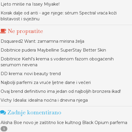
Ljeto miriše na Issey Miyake!
Korak dalje od anti - age njege: sérum Spectral vraća koži
blistavost i svježinu
Ne propustite
Dsquared2 Want: zamamna mirisna želja
Dobitnice pudera Maybelline SuperStay Better Skin
Dobitnice Kiehl’s krema s vodenom fazom obogaćenih
serumom nevena
DD krema: novi beauty trend
Najbolji parfemi za vruće ljetne dane i večeri
Ovaj brend definitivno ima jedan od najboljih bronzera ikad!
Vichy Idealia: idealna noćna i dnevna njega
Zadnje komentirano
Alisha Boe novo je zaštitno lice kultnog Black Opium parfema
1