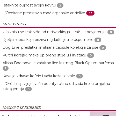
Istaknite bujnost svojih kovrči
2
L'Occitane predstavio moć organske anđelike
33
MINI VIJESTI
U biznisu se traži više od networkinga - traži se povjerenje!
0
Dječja moda koja priziva najslađe ljetne uspomene
0
Dog Line: preslatka limitirana capsule kolekcija za pse
0
Kultni korejski make up brend stiže u Hrvatsku
0
Alisha Boe novo je zaštitno lice kultnog Black Opium parfema
1
Kava je zdrava: kofein i vaša koža se vole
0
L'Oréal najavljuje: vašu beauty rutinu od sada kreira umjetna
inteligencija
0
NASLOVI IZ RUBRIKE