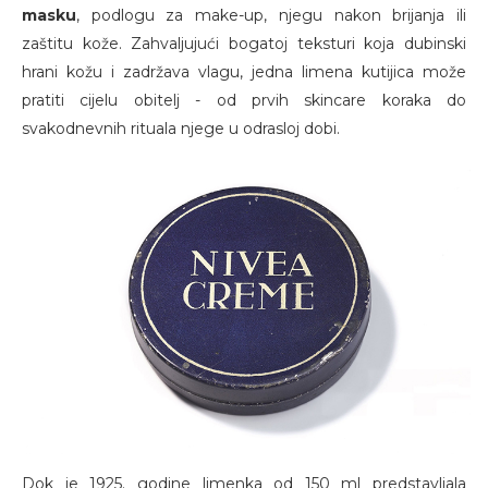
masku
, podlogu za make-up, njegu nakon brijanja ili
zaštitu kože. Zahvaljujući bogatoj teksturi koja dubinski
hrani kožu i zadržava vlagu, jedna limena kutijica može
pratiti cijelu obitelj - od prvih skincare koraka do
svakodnevnih rituala njege u odrasloj dobi.
Dok je 1925. godine limenka od 150 ml predstavljala