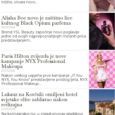
tržište, otvara novo...
Alisha Boe novo je zaštitno lice
kultnog Black Opium parfema
30.07.2026.
Brend YSL Beauty započinje novo poglavlje
jedne od svojih najprepoznatljivijih mirisnih priča
predstavljanjem...
Paris Hilton zvijezda je nove
kampanje NYX Professional
Makeupa
27.07.2026.
Nakon velikog uspjeha prve kampanje „If You
NYX, You Know“ predstavljene prošlog ljeta, NYX
Professional Makeup...
Luksuz na Korčuli: omiljeni hotel
svjetske elite zablistao nakon
redizajna
24.07.2026.
Na korčulanskoj rivi, u zgradi prvoga gradskog