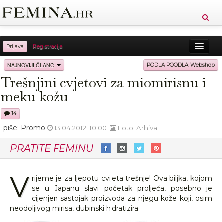
Prijava
Registracija
Sreća
Ljepota
Zdravlje
Vitkost
NAJNOVIJI ČLANCI
PODLA POODLA Webshop
Trešnjini cvjetovi za miomirisnu i
Moda
Ljubav
Relax
Putovanja
Recepti
meku kožu
Proizvodi
Knjige
Cool
14
piše: Promo
13.04.2012. 10:00
Foto: Arhiva
PRATITE FEMINU
V
rijeme je za ljepotu cvijeta trešnje! Ova biljka, kojom
se u Japanu slavi početak proljeća, posebno je
cijenjen sastojak proizvoda za njegu kože koji, osim
neodoljivog mirisa, dubinski hidratizira