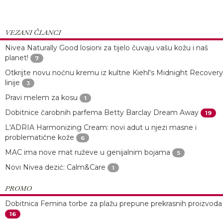
VEZANI ČLANCI
Nivea Naturally Good losioni za tijelo čuvaju vašu kožu i naš
planet!
7
Otkrijte novu noćnu kremu iz kultne Kiehl's Midnight Recovery
linije
3
Pravi melem za kosu
1
Dobitnice čarobnih parfema Betty Barclay Dream Away
19
L'ADRIA Harmonizing Cream: novi adut u njezi masne i
problematične kože
6
MAC ima nove mat ruževe u genijalnim bojama
5
Novi Nivea dezić: Calm&Care
1
PROMO
Dobitnica Femina torbe za plažu prepune prekrasnih proizvoda
16