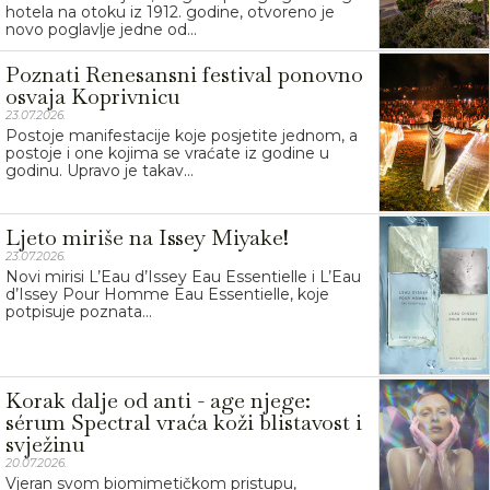
hotela na otoku iz 1912. godine, otvoreno je
novo poglavlje jedne od...
Poznati Renesansni festival ponovno
osvaja Koprivnicu
23.07.2026.
Postoje manifestacije koje posjetite jednom, a
postoje i one kojima se vraćate iz godine u
godinu. Upravo je takav...
Ljeto miriše na Issey Miyake!
23.07.2026.
Novi mirisi L’Eau d’Issey Eau Essentielle i L’Eau
d’Issey Pour Homme Eau Essentielle, koje
potpisuje poznata...
Korak dalje od anti - age njege:
sérum Spectral vraća koži blistavost i
svježinu
20.07.2026.
Vjeran svom biomimetičkom pristupu,