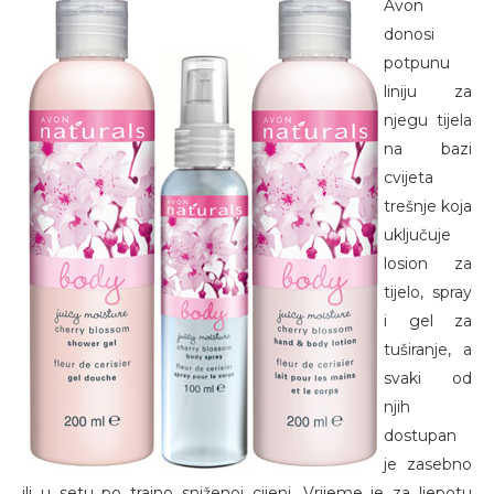
Avon
donosi
potpunu
liniju za
njegu tijela
na bazi
cvijeta
trešnje koja
uključuje
losion za
tijelo, spray
i gel za
tuširanje, a
svaki od
njih
dostupan
je zasebno
ili u setu po trajno sniženoj cijeni. Vrijeme je za ljepotu