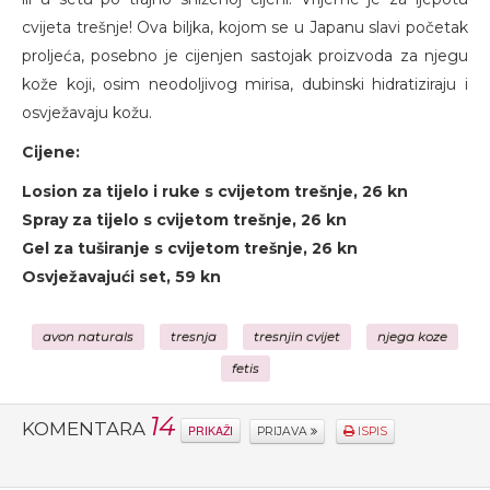
cvijeta trešnje! Ova biljka, kojom se u Japanu slavi početak
proljeća, posebno je cijenjen sastojak proizvoda za njegu
kože koji, osim neodoljivog mirisa, dubinski hidratiziraju i
osvježavaju kožu.
Cijene:
Losion za tijelo i ruke s cvijetom trešnje, 26 kn
Spray za tijelo s cvijetom trešnje, 26 kn
Gel za tuširanje s cvijetom trešnje, 26 kn
Osvježavajući set, 59 kn
avon naturals
tresnja
tresnjin cvijet
njega koze
fetis
14
KOMENTARA
PRIKAŽI
PRIJAVA
ISPIS