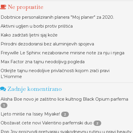
Ne propustite
Dobitnice personaliziranih planera "Moj planer" za 2020.
Aktivni ugljen u borbi protiv prištića
Kako zadržati ljetni sjaj kože
Prirodni dezodoransi bez aluminijevih spojeva
Freywille Le Sphinx: nezaboravne mirisne note za nju i njega
Max Factor zna tajnu neodoljivg pogleda
Otkrijte tajnu neodoljive privlačnosti kojom zrači pravi
L'Homme
Zadnje komentirano
Alisha Boe novo je zaštitno lice kultnog Black Opium parfema
1
Ljeto miriše na Issey Miyake!
2
Obožavat ćete novi Valentino parfemski duo
2
Pop Joy proizvodi pretvaraju svakodnevnu rutinu u pravi beauty