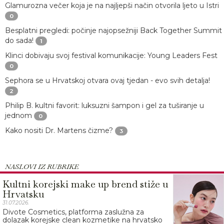
Glamurozna večer koja je na najljepši način otvorila ljeto u Istri
0
Besplatni pregledi: počinje najopsežniji Back Together Summit
do sada!
1
Klinci dobivaju svoj festival komunikacije: Young Leaders Fest
0
Sephora se u Hrvatskoj otvara ovaj tjedan - evo svih detalja!
2
Philip B. kultni favorit: luksuzni šampon i gel za tuširanje u
jednom
0
Kako nositi Dr. Martens čizme?
3
NASLOVI IZ RUBRIKE
Kultni korejski make up brend stiže u
Hrvatsku
31.07.2026.
Divote Cosmetics, platforma zaslužna za
dolazak korejske clean kozmetike na hrvatsko