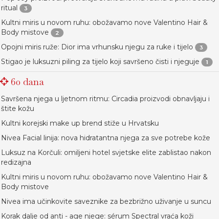
ritual
3
Kultni miris u novom ruhu: obožavamo nove Valentino Hair &
Body mistove
2
Opojni miris ruže: Dior ima vrhunsku njegu za ruke i tijelo
3
Stigao je luksuzni piling za tijelo koji savršeno čisti i njeguje
1
60 dana
Savršena njega u ljetnom ritmu: Circadia proizvodi obnavljaju i
štite kožu
Kultni korejski make up brend stiže u Hrvatsku
Nivea Facial linija: nova hidratantna njega za sve potrebe kože
Luksuz na Korčuli: omiljeni hotel svjetske elite zablistao nakon
redizajna
Kultni miris u novom ruhu: obožavamo nove Valentino Hair &
Body mistove
Nivea ima učinkovite saveznike za bezbrižno uživanje u suncu
Korak dalje od anti - age njege: sérum Spectral vraća koži