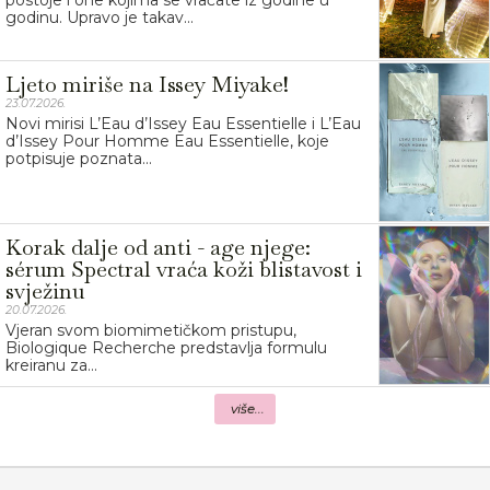
postoje i one kojima se vraćate iz godine u
godinu. Upravo je takav...
Ljeto miriše na Issey Miyake!
23.07.2026.
Novi mirisi L’Eau d’Issey Eau Essentielle i L’Eau
d’Issey Pour Homme Eau Essentielle, koje
potpisuje poznata...
Korak dalje od anti - age njege:
sérum Spectral vraća koži blistavost i
svježinu
20.07.2026.
Vjeran svom biomimetičkom pristupu,
Biologique Recherche predstavlja formulu
kreiranu za...
više...