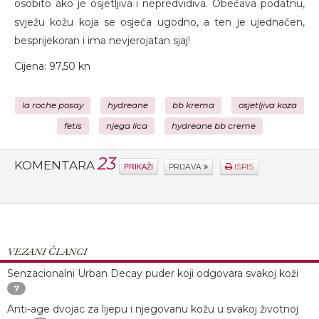
osobito ako je osjetljiva i nepredvidiva. Obećava podatnu,
svježu kožu koja se osjeća ugodno, a ten je ujednačen,
besprijekoran i ima nevjerojatan sjaj!
Cijena: 97,50 kn
la roche posay
hydreane
bb krema
osjetljiva koza
fetis
njega lica
hydreane bb creme
23
KOMENTARA
PRIKAŽI
PRIJAVA
ISPIS
VEZANI ČLANCI
Senzacionalni Urban Decay puder koji odgovara svakoj koži
7
Anti-age dvojac za lijepu i njegovanu kožu u svakoj životnoj