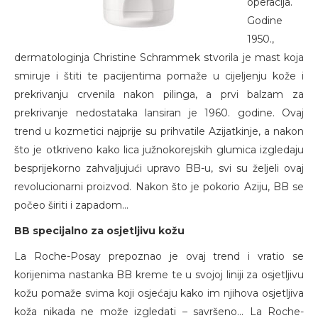
operacija.
Godine
1950.,
dermatologinja Christine Schrammek stvorila je mast koja
smiruje i štiti te pacijentima pomaže u cijeljenju kože i
prekrivanju crvenila nakon pilinga, a prvi balzam za
prekrivanje nedostataka lansiran je 1960. godine. Ovaj
trend u kozmetici najprije su prihvatile Azijatkinje, a nakon
što je otkriveno kako lica južnokorejskih glumica izgledaju
besprijekorno zahvaljujući upravo BB-u, svi su željeli ovaj
revolucionarni proizvod. Nakon što je pokorio Aziju, BB se
počeo širiti i zapadom...
BB specijalno za osjetljivu kožu
La Roche-Posay prepoznao je ovaj trend i vratio se
korijenima nastanka BB kreme te u svojoj liniji za osjetljivu
kožu pomaže svima koji osjećaju kako im njihova osjetljiva
koža nikada ne može izgledati – savršeno... La Roche-