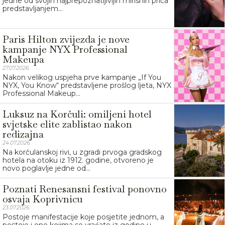
jedne od svojih najprepoznatljivijih mirisnih priča
predstavljanjem...
Paris Hilton zvijezda je nove
kampanje NYX Professional
Makeupa
27.07.2026.
Nakon velikog uspjeha prve kampanje „If You
NYX, You Know“ predstavljene prošlog ljeta, NYX
Professional Makeup...
Luksuz na Korčuli: omiljeni hotel
svjetske elite zablistao nakon
redizajna
24.07.2026.
Na korčulanskoj rivi, u zgradi prvoga gradskog
hotela na otoku iz 1912. godine, otvoreno je
novo poglavlje jedne od...
Poznati Renesansni festival ponovno
osvaja Koprivnicu
23.07.2026.
Postoje manifestacije koje posjetite jednom, a