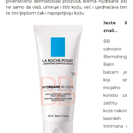
prvenstveno dermatološki proizvod, krema Hydreane BB
ne samo da vlaži, umiruje i štiti kožu, već i ujednačava ten
te čini ljepšom čak i najosjetljiviju kožu
Jeste li
znali...
BB
odnosno
Blemishing
Balm
balzam je
koji se
inicijalno
koristio za
zaštitu
kože nakon
laserskih
tretmana i