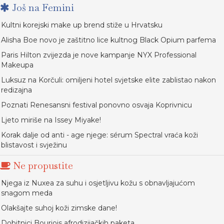
Još na Femini
Kultni korejski make up brend stiže u Hrvatsku
Alisha Boe novo je zaštitno lice kultnog Black Opium parfema
Paris Hilton zvijezda je nove kampanje NYX Professional
Makeupa
Luksuz na Korčuli: omiljeni hotel svjetske elite zablistao nakon
redizajna
Poznati Renesansni festival ponovno osvaja Koprivnicu
Ljeto miriše na Issey Miyake!
Korak dalje od anti - age njege: sérum Spectral vraća koži
blistavost i svježinu
Ne propustite
Njega iz Nuxea za suhu i osjetljivu kožu s obnavljajućom
snagom meda
Olakšajte suhoj koži zimske dane!
Dobitnici Bourjois afrodizijačkih paketa