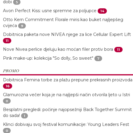
dobi
5
Avon Perfect Kiss: usne spremne za poljupce
14
Otto Kern Commitment Florale miris kao buket najljepšeg
cvijeća
9
Dobitnica paketa nove NIVEA njege za lice Cellular Expert Lift
11
Nove Nivea perlice djeluju kao moćan filer protiv bora
11
Pink make-up: kolekcija "So dolly, So sweet"
7
PROMO
Dobitnica Femina torbe za plažu prepune prekrasnih proizvoda
16
Glamurozna večer koja je na najljepši način otvorila ljeto u Istri
0
Besplatni pregledi: počinje najopsežniji Back Together Summit
do sada!
1
Klinci dobivaju svoj festival komunikacije: Young Leaders Fest
0