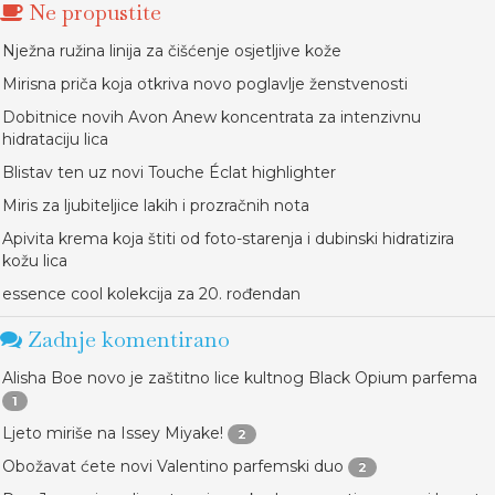
Ne propustite
Nježna ružina linija za čišćenje osjetljive kože
Mirisna priča koja otkriva novo poglavlje ženstvenosti
Dobitnice novih Avon Anew koncentrata za intenzivnu
hidrataciju lica
Blistav ten uz novi Touche Éclat highlighter
Miris za ljubiteljice lakih i prozračnih nota
Apivita krema koja štiti od foto-starenja i dubinski hidratizira
kožu lica
essence cool kolekcija za 20. rođendan
Zadnje komentirano
Alisha Boe novo je zaštitno lice kultnog Black Opium parfema
1
Ljeto miriše na Issey Miyake!
2
Obožavat ćete novi Valentino parfemski duo
2