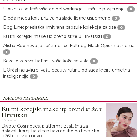
U biznisu se traži više od networkinga - traži se povjerenje!
0
Dječja moda koja priziva najslađe ljetne uspomene
0
Dog Line: preslatka limitirana capsule kolekcija za pse
0
Kultni korejski make up brend stiže u Hrvatsku
0
Alisha Boe novo je zaštitno lice kultnog Black Opium parfema
1
Kava je zdrava: kofein i vaša koža se vole
0
L'Oréal najavljuje: vašu beauty rutinu od sada kreira umjetna
inteligencija
0
NASLOVI IZ RUBRIKE
Kultni korejski make up brend stiže u
Hrvatsku
31.07.2026.
Divote Cosmetics, platforma zaslužna za
dolazak korejske clean kozmetike na hrvatsko
tržište, otvara novo...