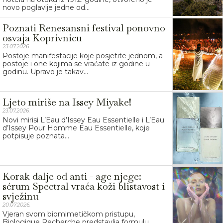
novo poglavlje jedne od...
Poznati Renesansni festival ponovno
osvaja Koprivnicu
23.07.2026.
Postoje manifestacije koje posjetite jednom, a
postoje i one kojima se vraćate iz godine u
godinu. Upravo je takav...
Ljeto miriše na Issey Miyake!
23.07.2026.
Novi mirisi L’Eau d’Issey Eau Essentielle i L’Eau
d’Issey Pour Homme Eau Essentielle, koje
potpisuje poznata...
Korak dalje od anti - age njege:
sérum Spectral vraća koži blistavost i
svježinu
20.07.2026.
Vjeran svom biomimetičkom pristupu,
Biologique Recherche predstavlja formulu