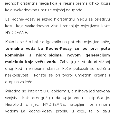
jedno: hidratantna njega koja je nježna prema krhkoj koži i
koja svakodnevno umiruje osjećaj neugode.
La Roche-Posay je razvio hidratantnu njegu za osjetljivu
kožu, koja svakodnevno vlaži i smanjuje osjetljivost kože
HYDREANE.
Kako bi se što bolje odgovorilo na potrebe osjetljive kože,
termalna voda La Roche-Posay se po prvi puta
kombinira s hidrolipidima, novom generacijom
molekula koje vežu vodu.
Zahvaljujući strukturi sličnoj
onoj kod membrana stanica kože pokazali su odličnu
neškodljivost i koriste se pri tvorbi umjetnih organa i
otopina za leće.
Prirodno se integriraju u epidermis, a njihova jedinstvena
svojstva koži omogućuju da upija vodu i otpušta je.
Hidrolipidi u njezi HYDREANE, natopljeni termalnom
vodom La Roche-Posay, prodiru u kožu, te joj daju