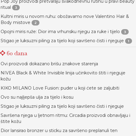
Pop Joy proizvodi pretvaraju svakodnevnu rutinu u pravi beauty
ritual
3
Kultni miris u novom ruhu: obožavamo nove Valentino Hair &
Body mistove
2
Opojni miris ruže: Dior ima vrhunsku njegu za ruke i tijelo
3
Stigao je luksuzni piling za tijelo koji savršeno čisti i njeguje
1
60 dana
Ovi proizvodi dokazano brišu znakove starenja
NIVEA Black & White Invisible linija učinkovito štiti i njeguje
kožu
KIKO MILANO Love Fusion: puder u koji ćete se zaljubiti
Ovo su najljepša ulja za tijelo i kosu
Stigao je luksuzni piling za tijelo koji savršeno čisti i njeguje
Savršena njega u ljetnom ritmu: Circadia proizvodi obnavljaju i
štite kožu
Dior lansirao bronzer u sticku za savršeno preplanuli ten