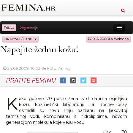
Prijava
Registracija
Sreća
Ljepota
Zdravlje
Vitkost
NAJNOVIJI ČLANCI
PODLA POODLA Webshop
Napojite žednu kožu!
Moda
Ljubav
Relax
Putovanja
Recepti
Proizvodi
Knjige
Cool
24.09.2009. 10:02
Foto: Arhiva
PRATITE FEMINU
K
ako gotovo 70 posto žena tvrdi da ima osjetljivu
kožu, kozmetički laboratoriji La Roche-Posay
osmislili su novu liniju baziranu na ljekovitoj
termalnoj vodi, kombiniranu s hidrolipidima, novom
generacijom molekula koje vežu vodu
Čak 70