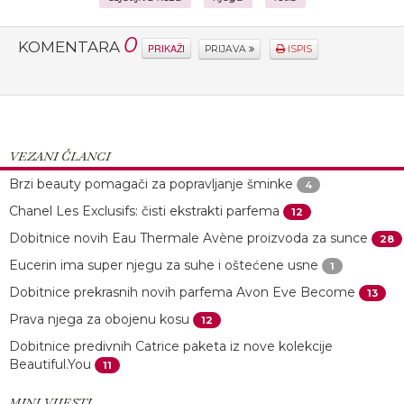
0
KOMENTARA
PRIKAŽI
PRIJAVA
ISPIS
VEZANI ČLANCI
Brzi beauty pomagači za popravljanje šminke
4
Chanel Les Exclusifs: čisti ekstrakti parfema
12
Dobitnice novih Eau Thermale Avène proizvoda za sunce
28
Eucerin ima super njegu za suhe i oštećene usne
1
Dobitnice prekrasnih novih parfema Avon Eve Become
13
Prava njega za obojenu kosu
12
Dobitnice predivnih Catrice paketa iz nove kolekcije
Beautiful.You
11
MINI VIJESTI