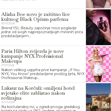
Alisha Boe novo je zaštitno lice
kultnog Black Opium parfema
30.07.2026.
Brend YSL Beauty započinje novo poglavlje
jedne od svojih najprepoznatljivijih mirisnih priča
predstavljanjem...
Paris Hilton zvijezda je nove
kampanje NYX Professional
Makeupa
27.07.2026.
Nakon velikog uspjeha prve kampanje „If You
NYX, You Know“ predstavljene prošlog ljeta, NYX
Professional Makeup...
Luksuz na Korčuli: omiljeni hotel
svjetske elite zablistao nakon
redizajna
24.07.2026.
Na korčulanskoj rivi, u zgradi prvoga gradskog
hotela na otoku iz 1912. godine, otvoreno je