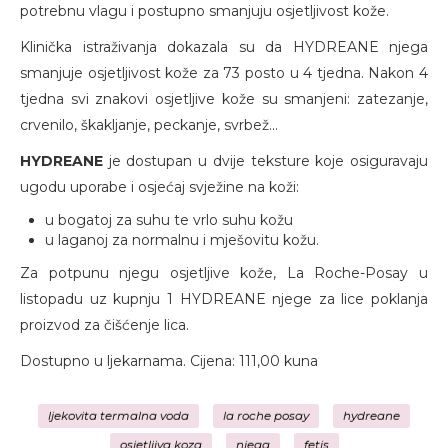
potrebnu vlagu i postupno smanjuju osjetljivost kože.
Klinička istraživanja dokazala su da HYDREANE njega
smanjuje osjetljivost kože za 73 posto u 4 tjedna. Nakon 4
tjedna svi znakovi osjetljive kože su smanjeni: zatezanje,
crvenilo, škakljanje, peckanje, svrbež...
HYDREANE
je dostupan u dvije teksture koje osiguravaju
ugodu uporabe i osjećaj svježine na koži:
u bogatoj za suhu te vrlo suhu kožu
u laganoj za normalnu i mješovitu kožu.
Za potpunu njegu osjetljive kože, La Roche-Posay u
listopadu uz kupnju 1 HYDREANE njege za lice poklanja
proizvod za čišćenje lica.
Dostupno u ljekarnama. Cijena: 111,00 kuna
ljekovita termalna voda
la roche posay
hydreane
osjetljiva koza
njega
fetis