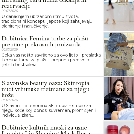
rezervacije
09.07.2026.
U današnjem ubrzanom ritmu života,
tradicionalni koncepti ljepote koji zahtijevaju
planiranje i naručivanje...
Dobitnica Femina torbe za plažu
prepune prekrasnih proizvoda
06.07.2026.
Čeka vas nešto savršeno za ovo ljeto - preslatka
Femina torba za plažu - prepuna predivnih
ljetnih bestselera i...
Slavonska beauty oaza: Skintopia
nudi vrhunske tretmane za njegu
kože
03.07.2026.
U Slavoniji je otvorena Skintopia – studio za
njegu kože koji donosi suvremen, promišljen i
individualiziran...
Dobitnice kultnih maski za usne
Laneige Lip Sleeping Mask Berry