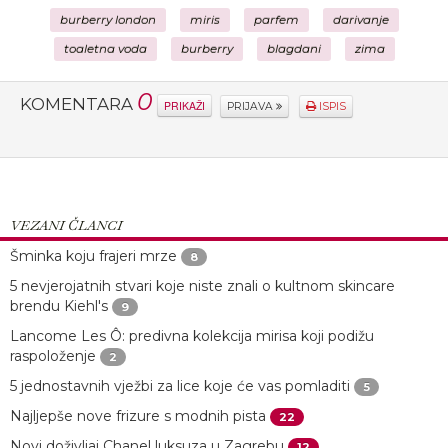
burberry london
miris
parfem
darivanje
toaletna voda
burberry
blagdani
zima
0
KOMENTARA
PRIKAŽI
PRIJAVA
ISPIS
VEZANI ČLANCI
Šminka koju frajeri mrze
8
5 nevjerojatnih stvari koje niste znali o kultnom skincare
brendu Kiehl's
9
Lancome Les Ô: predivna kolekcija mirisa koji podižu
raspoloženje
2
5 jednostavnih vježbi za lice koje će vas pomladiti
5
Najljepše nove frizure s modnih pista
22
Novi doživljaj Chanel luksuza u Zagrebu
12