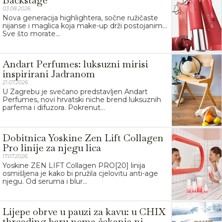
Backstage
03.08.2026.
Nova generacija highlightera, sočne ružičaste
nijanse i maglica koja make-up drži postojanim…
Sve što morate...
Andart Perfumes: luksuzni mirisi
inspirirani Jadranom
21.07.2026.
U Zagrebu je svečano predstavljen Andart
Perfumes, novi hrvatski niche brend luksuznih
parfema i difuzora. Pokrenut...
Dobitnica Yoskine Zen Lift Collagen
Pro linije za njegu lica
17.07.2026.
Yoskine ZEN LIFT Collagen PRO[20] linija
osmišljena je kako bi pružila cjelovitu anti-age
njegu. Od seruma i blur...
Lijepe obrve u pauzi za kavu: u CHIX
threading baru nema čekanja ni