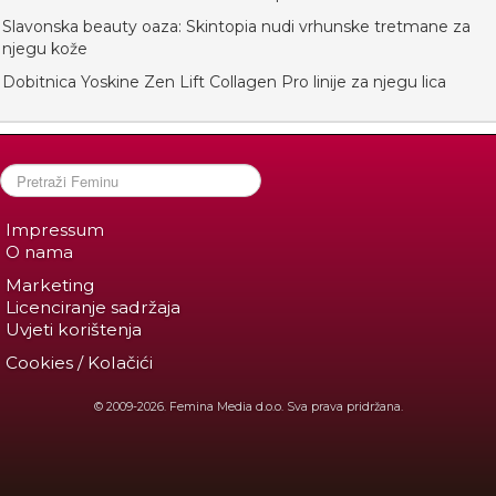
Slavonska beauty oaza: Skintopia nudi vrhunske tretmane za
njegu kože
Dobitnica Yoskine Zen Lift Collagen Pro linije za njegu lica
Impressum
O nama
Marketing
Licenciranje sadržaja
Uvjeti korištenja
Cookies / Kolačići
© 2009-2026. Femina Media d.o.o. Sva prava pridržana.