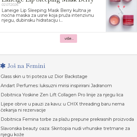
02.07.2026.
Laneige Lip Sleeping Mask Berry kultna je
noćna maska za usne koja pruža intenzivnu
njegu, dubinsku hidrataciju i...
više...
Još na Femini
Glass skin u tri poteza uz Dior Backstage
Andart Perfumes: luksuzni mirisi inspirirani Jadranom
Dobitnica Yoskine Zen Lift Collagen Pro linije za njegu lica
Lijepe obrve u pauzi za kavu: u CHIX threading baru nema
čekanja ni rezervacije
Dobitnica Femina torbe za plažu prepune prekrasnih proizvoda
Slavonska beauty oaza: Skintopia nudi vrhunske tretmane za
njegu kože