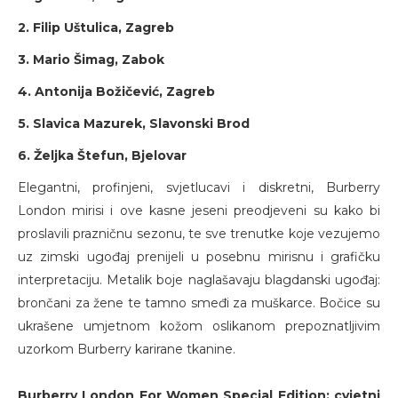
2. Filip Uštulica, Zagreb
3. Mario Šimag, Zabok
4. Antonija Božičević, Zagreb
5. Slavica Mazurek, Slavonski Brod
6. Željka Štefun, Bjelovar
Elegantni, profinjeni, svjetlucavi i diskretni, Burberry
London mirisi i ove kasne jeseni preodjeveni su kako bi
proslavili prazničnu sezonu, te sve trenutke koje vezujemo
uz zimski ugođaj prenijeli u posebnu mirisnu i grafičku
interpretaciju. Metalik boje naglašavaju blagdanski ugođaj:
brončani za žene te tamno smeđi za muškarce. Bočice su
ukrašene umjetnom kožom oslikanom prepoznatljivim
uzorkom Burberry karirane tkanine.
Burberry London For Women Special Edition: cvjetni