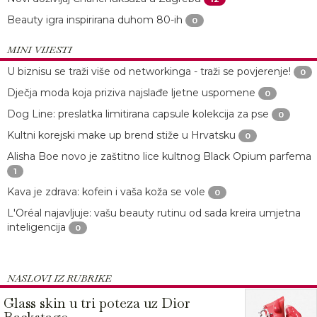
Beauty igra inspirirana duhom 80-ih
0
MINI VIJESTI
U biznisu se traži više od networkinga - traži se povjerenje!
0
Dječja moda koja priziva najslađe ljetne uspomene
0
Dog Line: preslatka limitirana capsule kolekcija za pse
0
Kultni korejski make up brend stiže u Hrvatsku
0
Alisha Boe novo je zaštitno lice kultnog Black Opium parfema
1
Kava je zdrava: kofein i vaša koža se vole
0
L'Oréal najavljuje: vašu beauty rutinu od sada kreira umjetna
inteligencija
0
NASLOVI IZ RUBRIKE
Glass skin u tri poteza uz Dior