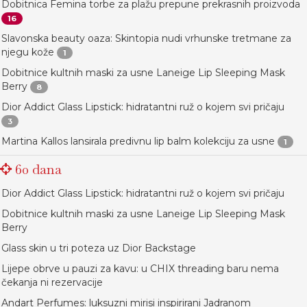
Dobitnica Femina torbe za plažu prepune prekrasnih proizvoda
16
Slavonska beauty oaza: Skintopia nudi vrhunske tretmane za
njegu kože
1
Dobitnice kultnih maski za usne Laneige Lip Sleeping Mask
Berry
8
Dior Addict Glass Lipstick: hidratantni ruž o kojem svi pričaju
3
Martina Kallos lansirala predivnu lip balm kolekciju za usne
1
60 dana
Dior Addict Glass Lipstick: hidratantni ruž o kojem svi pričaju
Dobitnice kultnih maski za usne Laneige Lip Sleeping Mask
Berry
Glass skin u tri poteza uz Dior Backstage
Lijepe obrve u pauzi za kavu: u CHIX threading baru nema
čekanja ni rezervacije
Andart Perfumes: luksuzni mirisi inspirirani Jadranom