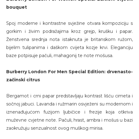
bouquet
Spoj moderne i kontrastne svježine otvara kompoziciju s
gorkim i živim podražajima kroz grejp, krušku i papar.
Ženstvena srednja nota istaknuta je britanskom ružom,
bijelim tulipanima i daškom cvijeta kozje krvi. Eleganciju
baze potpisuje pačuli, mahagonij te note mošusa.
Burberry London For Men Special Edition: drvenasto-
začinski citrus
Bergamot i crni papar predstavljaju kontrast lišću cimeta i
sočnoj jabuci. Lavanda i ružmarin osvježeni su modernom i
iznenađujućom fuzijom ljubičice i frezije koja otkriva
muževne cvjetne note. Pačuli, hrast, ambra i mošus u bazi
zaokružuju senzualnost ovog muškog mirisa.