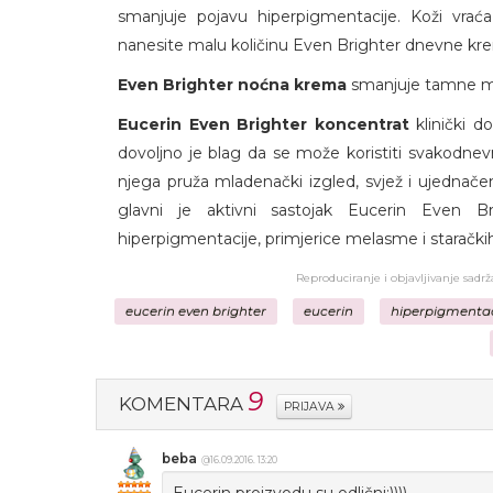
smanjuje pojavu hiperpigmentacije. Koži vrać
nanesite malu količinu Even Brighter dnevne krem
Even Brighter noćna krema
smanjuje tamne mr
Eucerin Even Brighter koncentrat
klinički d
dovoljno je blag da se može koristiti svakodn
njega pruža mladenački izgled, svjež i ujednačen
glavni je aktivni sastojak Eucerin Even Bri
hiperpigmentacije, primjerice melasme i starački
Reproduciranje i objavljivanje sadr
eucerin even brighter
eucerin
hiperpigmentac
9
KOMENTARA
PRIJAVA
beba
@16.09.2016. 13:20