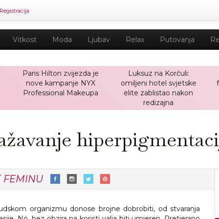
Registracija
Vitkost
Moda
Ljubav
Relax
Putovanja
Re
Paris Hilton zvijezda je
Luksuz na Korčuli:
nove kampanje NYX
omiljeni hotel svjetske
a
Professional Makeupa
elite zablistao nakon
redizajna
lažavanje hiperpigmentaci
E FEMINU
 ljudskom organizmu donose brojne dobrobiti, od stvaranja
ije. No, bez obzira na koristi valja biti umjeren. Pretjerano