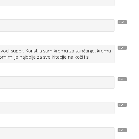
2
1
zvodi super. Koristila sam kremu za sunčanje, kremu
 mi je najbolja za sve iritacije na koži i sl.
1
1
1