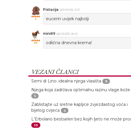
Pistacija
@19.09.2016. 21:27
eucerin uvijek najbolji
mini69
@21.09.2016. 08:43
odlična dnevna krema!
VEZANI ČLANCI
Semi di Lino: idealna njega vlasišta
9
Njega koja zadržava optimalnu razinu vlage kože
5
Zablistajte uz sretne kapljice zvjezdastog voća i
bijelog cvijeća
4
L'Erbolario bestseleri bez kojih ljeto ne može pro
10