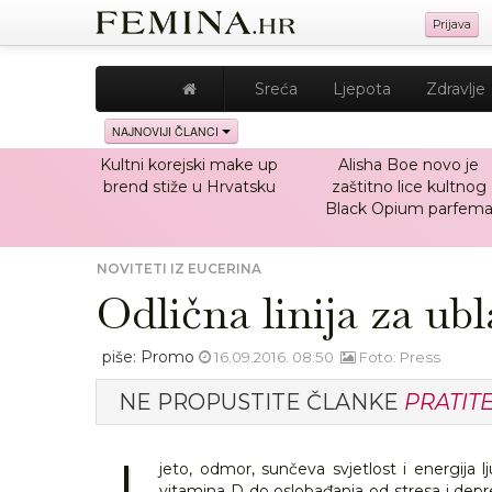
Prijava
Sreća
Ljepota
Zdravlje
NAJNOVIJI ČLANCI
Kultni korejski make up
Alisha Boe novo je
brend stiže u Hrvatsku
zaštitno lice kultnog
Black Opium parfem
NOVITETI IZ EUCERINA
Odlična linija za ub
piše: Promo
16.09.2016. 08:50
Foto: Press
NE PROPUSTITE ČLANKE
PRATIT
L
jeto, odmor, sunčeva svjetlost i energija
vitamina D do oslobađanja od stresa i depres