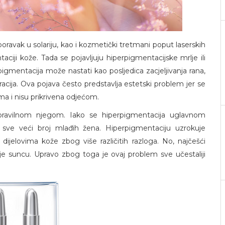
oravak u solariju, kao i kozmetički tretmani poput laserskih
ji kože. Tada se pojavljuju hiperpigmentacijske mrlje ili
igmentacija može nastati kao posljedica zacjeljivanja rana,
acija. Ova pojava često predstavlja estetski problem jer se
ma i nisu prikrivena odjećom.
 pravilnom njegom. Iako se hiperpigmentacija uglavnom
sve veći broj mlađih žena. Hiperpigmentaciju uzrokuje
ijelovima kože zbog više različitih razloga. No, najčešći
je suncu. Upravo zbog toga je ovaj problem sve učestaliji