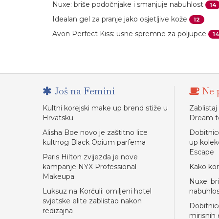
Nuxe: briše podočnjake i smanjuje nabuhlost
14
Idealan gel za pranje jako osjetljive kože
12
Avon Perfect Kiss: usne spremne za poljupce
14
Još na Femini
Ne p
Kultni korejski make up brend stiže u
Zablistaj
Hrvatsku
Dream t
Alisha Boe novo je zaštitno lice
Dobitni
kultnog Black Opium parfema
up kolek
Escape
Paris Hilton zvijezda je nove
kampanje NYX Professional
Kako kori
Makeupa
Nuxe: br
Luksuz na Korčuli: omiljeni hotel
nabuhlo
svjetske elite zablistao nakon
Dobitnic
redizajna
mirisnih e