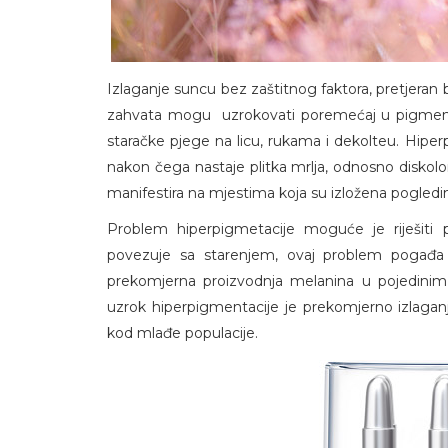
Izlaganje suncu bez zaštitnog faktora, pretjeran b
zahvata mogu uzrokovati poremećaj u pigmentaci
staračke pjege na licu, rukama i dekolteu. Hiperp
nakon čega nastaje plitka mrlja, odnosno diskolor
manifestira na mjestima koja su izložena pogledi
Problem hiperpigmetacije moguće je riješiti
povezuje sa starenjem, ovaj problem pogađa 
prekomjerna proizvodnja melanina u pojedinim d
uzrok hiperpigmentacije je prekomjerno izlagan
kod mlađe populacije.