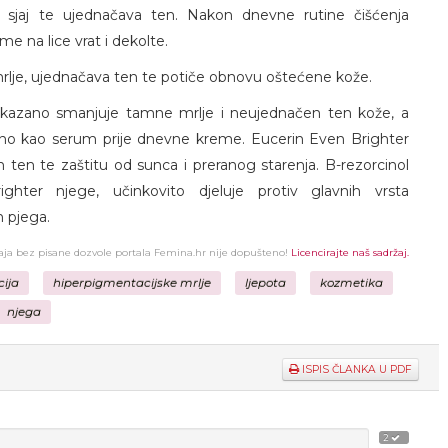
a sjaj te ujednačava ten. Nakon dnevne rutine čišćenja
e na lice vrat i dekolte.
lje, ujednačava ten te potiče obnovu oštećene kože.
okazano smanjuje tamne mrlje i neujednačen ten kože, a
evno kao serum prije dnevne kreme. Eucerin Even Brighter
 ten te zaštitu od sunca i preranog starenja. B-rezorcinol
ghter njege, učinkovito djeluje protiv glavnih vrsta
h pjega.
žaja bez pisane dozvole portala Femina.hr nije dopušteno!
Licencirajte naš sadržaj.
ija
hiperpigmentacijske mrlje
ljepota
kozmetika
njega
ISPIS ČLANKA U PDF
2