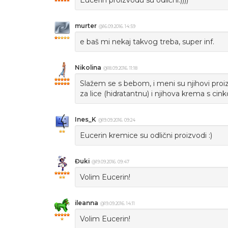
Eucerin proizvodu su odlični:))))
murter
@16.09.2016. 14:59
e baš mi nekaj takvog treba, super inf.
Nikolina
@18.09.2016. 11:18
Slažem se s bebom, i meni su njihovi proi
za lice (hidratantnu) i njihova krema s cinkom
Ines_K
@19.09.2016. 09:24
Eucerin kremice su odlični proizvodi :)
Đuki
@19.09.2016. 09:47
Volim Eucerin!
ileanna
@19.09.2016. 14:11
Volim Eucerin!