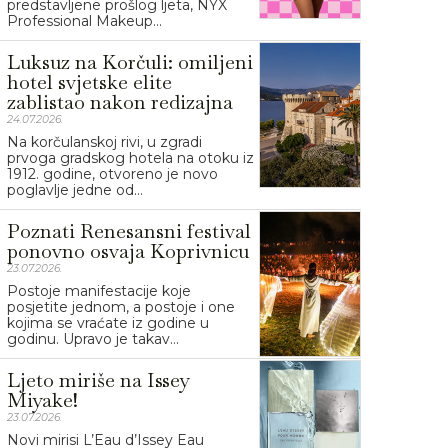
predstavljene prošlog ljeta, NYX
Professional Makeup...
Luksuz na Korčuli: omiljeni
hotel svjetske elite
zablistao nakon redizajna
24.07.2026.
Na korčulanskoj rivi, u zgradi
prvoga gradskog hotela na otoku iz
1912. godine, otvoreno je novo
poglavlje jedne od...
Poznati Renesansni festival
ponovno osvaja Koprivnicu
23.07.2026.
Postoje manifestacije koje
posjetite jednom, a postoje i one
kojima se vraćate iz godine u
godinu. Upravo je takav...
Ljeto miriše na Issey
Miyake!
23.07.2026.
Novi mirisi L’Eau d’Issey Eau