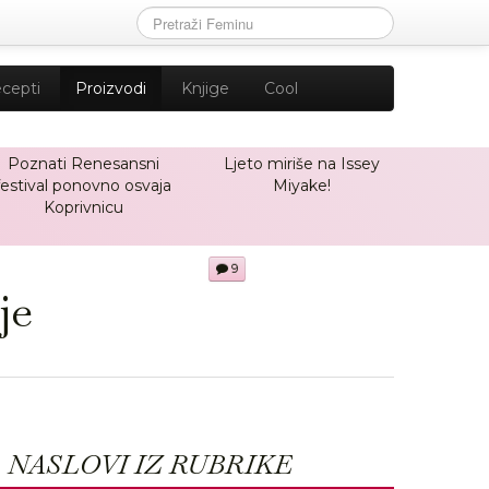
cepti
Proizvodi
Knjige
Cool
Poznati Renesansni
Ljeto miriše na Issey
festival ponovno osvaja
Miyake!
Koprivnicu
9
je
NASLOVI IZ RUBRIKE