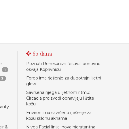
60 dana
e
Poznati Renesansni festival ponovno
a
osvaja Koprivnicu
1
Foreo ima rješenje za dugotrajni ljetni
2
glow
Savršena njega u ljetnom ritmu:
Circadia proizvodi obnavljaju i štite
kožu
eauty
Environ ima savršeno rješenje za
kožu sklonu aknama
ir &
Nivea Facial linija: nova hidratantna