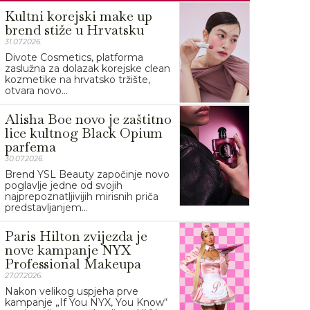
Kultni korejski make up
brend stiže u Hrvatsku
31.07.2026.
Divote Cosmetics, platforma
zaslužna za dolazak korejske clean
kozmetike na hrvatsko tržište,
otvara novo...
Alisha Boe novo je zaštitno
lice kultnog Black Opium
parfema
30.07.2026.
Brend YSL Beauty započinje novo
poglavlje jedne od svojih
najprepoznatljivijih mirisnih priča
predstavljanjem...
Paris Hilton zvijezda je
nove kampanje NYX
Professional Makeupa
27.07.2026.
Nakon velikog uspjeha prve
kampanje „If You NYX, You Know“