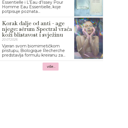
Essentielle i L’Eau d’Issey Pour
Homme Eau Essentielle, koje
potpisuje poznata...
Korak dalje od anti - age
njege: sérum Spectral vraća
koži blistavost i svježinu
20.07.2026.
Vjeran svom biomimetičkom
pristupu, Biologique Recherche
predstavlja formulu kreiranu za...
više...