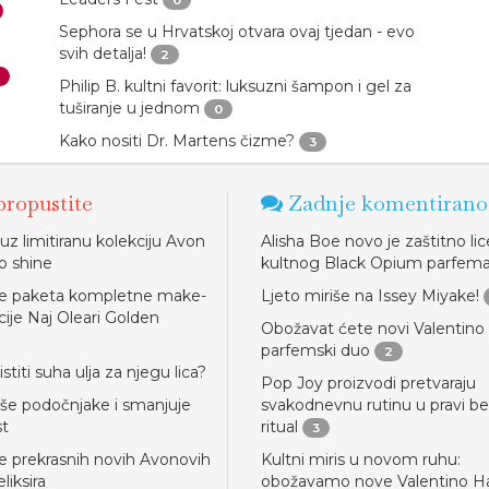
0
Sephora se u Hrvatskoj otvara ovaj tjedan - evo
svih detalja!
2
Philip B. kultni favorit: luksuzni šampon i gel za
tuširanje u jednom
0
Kako nositi Dr. Martens čizme?
3
ropustite
Zadnje komentirano
 uz limitiranu kolekciju Avon
Alisha Boe novo je zaštitno lic
o shine
kultnog Black Opium parfem
ce paketa kompletne make-
Ljeto miriše na Issey Miyake!
cije Naj Oleari Golden
Obožavat ćete novi Valentino
parfemski duo
2
stiti suha ulja za njegu lica?
Pop Joy proizvodi pretvaraju
iše podočnjake i smanjuje
svakodnevnu rutinu u pravi b
st
ritual
3
e prekrasnih novih Avonovih
Kultni miris u novom ruhu:
liksira
obožavamo nove Valentino Ha