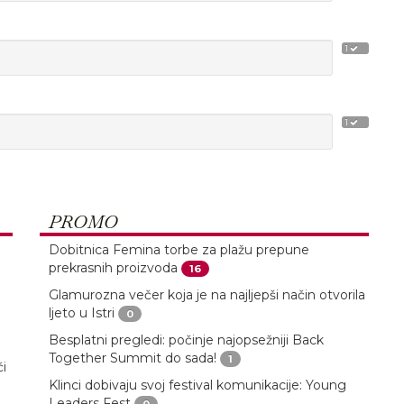
1
1
PROMO
Dobitnica Femina torbe za plažu prepune
prekrasnih proizvoda
16
Glamurozna večer koja je na najljepši način otvorila
ljeto u Istri
0
Besplatni pregledi: počinje najopsežniji Back
Together Summit do sada!
1
ći
Klinci dobivaju svoj festival komunikacije: Young
Leaders Fest