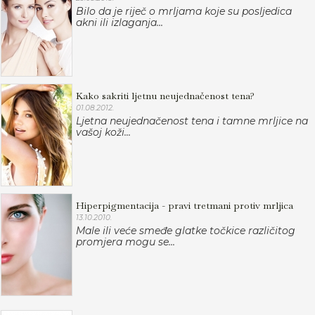
Bilo da je riječ o mrljama koje su posljedica
akni ili izlaganja...
Kako sakriti ljetnu neujednačenost tena?
01.08.2012.
Ljetna neujednačenost tena i tamne mrljice na
vašoj koži...
Hiperpigmentacija - pravi tretmani protiv mrljica
13.10.2010.
Male ili veće smeđe glatke točkice različitog
promjera mogu se...