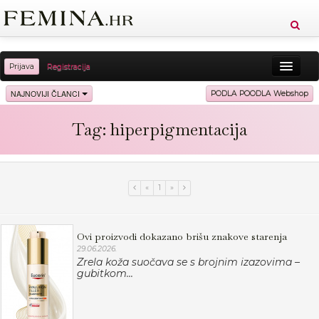
Prijava
Registracija
Sreća
Ljepota
Zdravlje
Vitkost
NAJNOVIJI ČLANCI
PODLA POODLA Webshop
Moda
Ljubav
Relax
Putovanja
Recepti
Tag: hiperpigmentacija
Proizvodi
Knjige
Cool
«
1
»
Ovi proizvodi dokazano brišu znakove starenja
29.06.2026.
Zrela koža suočava se s brojnim izazovima –
gubitkom...