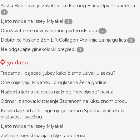
Alisha Boe novo je zaštitno lice kultnog Black Opium parfema
1
Ljeto miriše na Issey Miyake!
2
Obožavat ćete novi Valentino parfemski duo
2
Dobitnica Yoskine Zen Lift Collagen Pro linije za njegu lica
5
Ne odgađajte ginekološki pregled!
1
30 dana
Trebamo li osjećati ljubav kako bismo uživali u seksu?
One mijenjaju Hrvatsku: proglašena Žena godine!
Najljepša ljetna kolekcija nježnog "nevidljivog" nakita
Odmor iz snova: krstarenje Jadranom na luksuznom brodu
Korak dalje od anti - age njege: sérum Spectral vraća koži
blistavost i svježinu
Ljeto miriše na Issey Miyake!
Zašto je menstruacija i dalje tabu tema