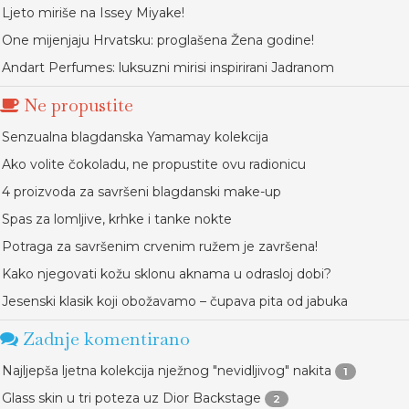
Ljeto miriše na Issey Miyake!
One mijenjaju Hrvatsku: proglašena Žena godine!
Andart Perfumes: luksuzni mirisi inspirirani Jadranom
Ne propustite
Senzualna blagdanska Yamamay kolekcija
Ako volite čokoladu, ne propustite ovu radionicu
4 proizvoda za savršeni blagdanski make-up
Spas za lomljive, krhke i tanke nokte
Potraga za savršenim crvenim ružem je završena!
Kako njegovati kožu sklonu aknama u odrasloj dobi?
Jesenski klasik koji obožavamo – čupava pita od jabuka
Zadnje komentirano
Najljepša ljetna kolekcija nježnog "nevidljivog" nakita
1
Glass skin u tri poteza uz Dior Backstage
2