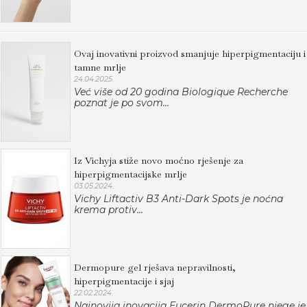
Ovaj inovativni proizvod smanjuje hiperpigmentaciju i
tamne mrlje
24.04.2025.
Već više od 20 godina Biologique Recherche
poznat je po svom...
Iz Vichyja stiže novo moćno rješenje za
hiperpigmentacijske mrlje
03.05.2024.
Vichy Liftactiv B3 Anti-Dark Spots je noćna
krema protiv...
Dermopure gel rješava nepravilnosti,
hiperpigmentacije i sjaj
22.02.2024.
Najnovija inovacija Eucerin DermoPure njege je