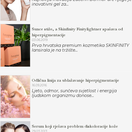
inovativni gel za...
Sunce stiže, a Skinfinity Finitylightner spašava od
hiperpigmentacije
03.06.2019.
Prva hrvatska premium kozmetika SKINFINITY
lansirala je na tržište...
Odlična linija za ublažavanje hiperpigmentacije
16.09.2016.
Ljeto, odmor, sunčeva svjetlost i energija
ljudskom organizmu donose...
Serum koji rješava problem diskoloracije kože
29.03.2013.