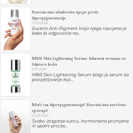
Eucerin ima učinkovitu njegu protiv
hiperpigmentacije
12.03.2026.
Eucerin Anti-Pigment linija njege razvijena je
kako bi odgovorila na...
MBR Skin Lightening Serum: luksuzni tretman za
blistavu kožu
27.11.2025.
MBR Skin Lightening Serum blagi je serum za
posvjetljivanje koji...
Muči vas hiperpigmentacija? Eucerin ima savršeno
rješenje!
22.05.2025.
Svako izlaganje suncu, hormonalna promjena
ili upalni proces...