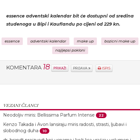
essence adventski kalendar bit će dostupni od sredina
studenoga u Bipi i Kauflandu po cijeni od 229 kn.
essence
adventski kalendar
make up
bozicni make up
najljepsi pokloni
18
KOMENTARA
PRIKAŽI
PRIJAVA
ISPIS
VEZANI ČLANCI
Neodoljiv miris: Bellissima Parfum Intense
22
Kenzo Takada i Avon lansiraju miris radosti, strasti, ljubavi i
slobodnog duha
10