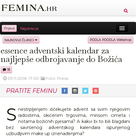
Prijava
Registracija
Sreća
Ljepota
Zdravlje
Vitkost
NAJNOVIJI ČLANCI
PODLA POODLA Webshop
essence adventski kalendar za
Moda
Ljubav
Relax
Putovanja
Recepti
najljepše odbrojavanje do Božića
Proizvodi
Knjige
Cool
18
09.11.2018. 17:00
Foto: Press
PRATITE FEMINU
S
nestrpljenjem iščekujete advent sa svim njegovim
radostima, okićenim trgovima, mirisom cimeta i
notama božićnih pjesama? A kakvi bi to bili blagdani
bez savršenog adventskog kalendara ispunjenog
uzbudljivim make up iznenađenjima?