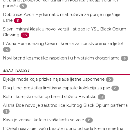
dr. brandt proizvodi koji usnama i koži lica vraćaju volumen i
punoću
7
Dobitnice Avon Hydramatic mat ruževa za punije i nježnije
usne
11
Slavni mirisni klasik u novoj verziji - stigao je YSL Black Opium
Glowing
13
L'Adria Harmonizing Cream: krema za lice stvorena za ljeto!
4
Novi brend kozmetike napokon i u hrvatskim drogerijama
6
MINI VIJESTI
Dječja moda koja priziva najslađe ljetne uspomene
0
Dog Line: preslatka limitirana capsule kolekcija za pse
0
Kultni korejski make up brend stiže u Hrvatsku
0
Alisha Boe novo je zaštitno lice kultnog Black Opium parfema
1
Kava je zdrava: kofein i vaša koža se vole
0
L'Oréal najavljuje: vašu beauty rutinu od sada kreira umjetna