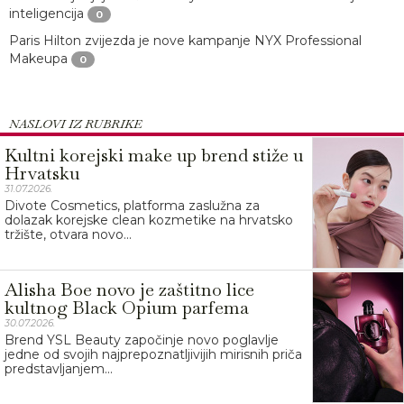
inteligencija
0
Paris Hilton zvijezda je nove kampanje NYX Professional
Makeupa
0
NASLOVI IZ RUBRIKE
Kultni korejski make up brend stiže u
Hrvatsku
31.07.2026.
Divote Cosmetics, platforma zaslužna za
dolazak korejske clean kozmetike na hrvatsko
tržište, otvara novo...
Alisha Boe novo je zaštitno lice
kultnog Black Opium parfema
30.07.2026.
Brend YSL Beauty započinje novo poglavlje
jedne od svojih najprepoznatljivijih mirisnih priča
predstavljanjem...