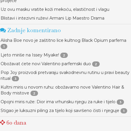
proljeće
Uz ovu masku vratite koži mekoću, elastičnost i vlagu
Blistavi i intezivni ruževi Armani Lip Maestro Drama
Zadnje komentirano
Alisha Boe novo je zaštitno lice kultnog Black Opium parfema
1
Ljeto miriše na Issey Miyake!
2
Obožavat ćete novi Valentino parfemski duo
2
Pop Joy proizvodi pretvaraju svakodnevnu rutinu u pravi beauty
ritual
3
Kultni miris u novom ruhu: obožavamo nove Valentino Hair &
Body mistove
2
Opojni miris ruže: Dior ima vrhunsku njegu za ruke i tijelo
3
Stigao je luksuzni piling za tijelo koji savršeno čisti i njeguje
1
60 dana