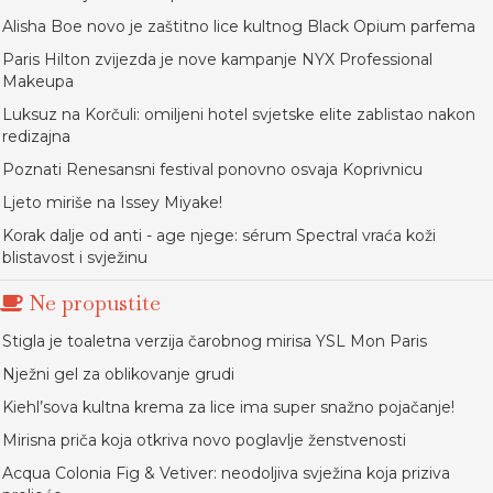
Alisha Boe novo je zaštitno lice kultnog Black Opium parfema
Paris Hilton zvijezda je nove kampanje NYX Professional
Makeupa
Luksuz na Korčuli: omiljeni hotel svjetske elite zablistao nakon
redizajna
Poznati Renesansni festival ponovno osvaja Koprivnicu
Ljeto miriše na Issey Miyake!
Korak dalje od anti - age njege: sérum Spectral vraća koži
blistavost i svježinu
Ne propustite
Stigla je toaletna verzija čarobnog mirisa YSL Mon Paris
Nježni gel za oblikovanje grudi
Kiehl’sova kultna krema za lice ima super snažno pojačanje!
Mirisna priča koja otkriva novo poglavlje ženstvenosti
Acqua Colonia Fig & Vetiver: neodoljiva svježina koja priziva