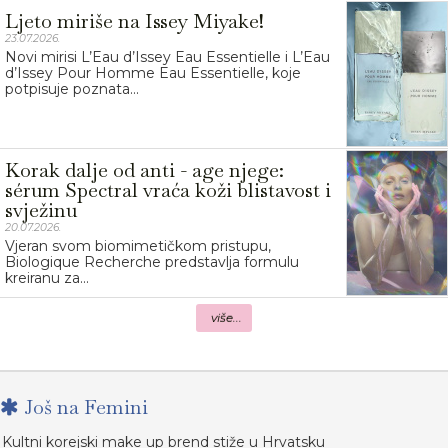
Ljeto miriše na Issey Miyake!
23.07.2026.
Novi mirisi L’Eau d’Issey Eau Essentielle i L’Eau
d’Issey Pour Homme Eau Essentielle, koje
potpisuje poznata...
Korak dalje od anti - age njege:
sérum Spectral vraća koži blistavost i
svježinu
20.07.2026.
Vjeran svom biomimetičkom pristupu,
Biologique Recherche predstavlja formulu
kreiranu za...
više...
Još na Femini
Kultni korejski make up brend stiže u Hrvatsku