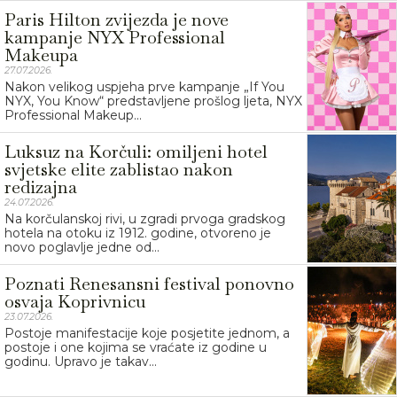
Paris Hilton zvijezda je nove
kampanje NYX Professional
Makeupa
27.07.2026.
Nakon velikog uspjeha prve kampanje „If You
NYX, You Know“ predstavljene prošlog ljeta, NYX
Professional Makeup...
Luksuz na Korčuli: omiljeni hotel
svjetske elite zablistao nakon
redizajna
24.07.2026.
Na korčulanskoj rivi, u zgradi prvoga gradskog
hotela na otoku iz 1912. godine, otvoreno je
novo poglavlje jedne od...
Poznati Renesansni festival ponovno
osvaja Koprivnicu
23.07.2026.
Postoje manifestacije koje posjetite jednom, a
postoje i one kojima se vraćate iz godine u
godinu. Upravo je takav...