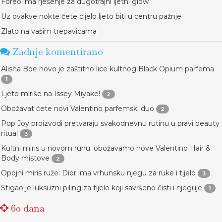
Foreo ima rješenje za dugotrajni ljetni glow
Uz ovakve nokte ćete cijelo ljeto biti u centru pažnje
Zlato na vašim trepavicama
Zadnje komentirano
Alisha Boe novo je zaštitno lice kultnog Black Opium parfema
1
Ljeto miriše na Issey Miyake!
2
Obožavat ćete novi Valentino parfemski duo
2
Pop Joy proizvodi pretvaraju svakodnevnu rutinu u pravi beauty
ritual
3
Kultni miris u novom ruhu: obožavamo nove Valentino Hair &
Body mistove
2
Opojni miris ruže: Dior ima vrhunsku njegu za ruke i tijelo
3
Stigao je luksuzni piling za tijelo koji savršeno čisti i njeguje
1
60 dana