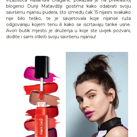
vizažistica Kasandra Draganić pokazala je na prekrasnoj
blogerici Dunji Matavdžiji gostima kako odabrati svoju
savršenu nijansu pudera, što između čak 15 nijasni svakako
nije bilo teško, te je savjetovala koje nijanse ruža
odgovaraju kojem tenu ili kako se iscrtavaju tanke usne.
Avon butik mjesto je druženja u koje ste uvijek pozvani,
dođite i sami otkriti svoju savršenu nijansu!