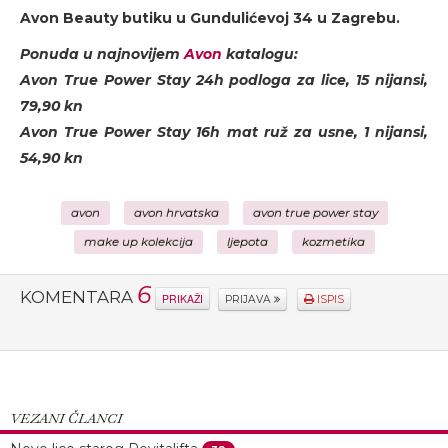
Avon Beauty butiku u Gundulićevoj 34 u Zagrebu.
Ponuda u najnovijem
Avon
katalogu:
Avon True Power Stay 24h podloga za lice, 15 nijansi,
79,90 kn
Avon True Power Stay 16h mat ruž za usne, 1 nijansi,
54,90 kn
avon
avon hrvatska
avon true power stay
make up kolekcija
ljepota
kozmetika
6
KOMENTARA
PRIKAŽI
PRIJAVA
ISPIS
VEZANI ČLANCI