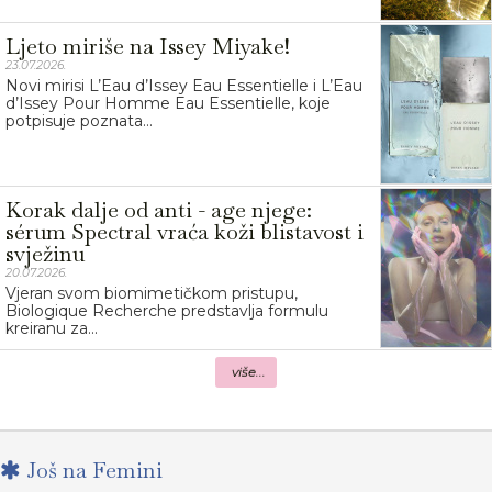
Ljeto miriše na Issey Miyake!
23.07.2026.
Novi mirisi L’Eau d’Issey Eau Essentielle i L’Eau
d’Issey Pour Homme Eau Essentielle, koje
potpisuje poznata...
Korak dalje od anti - age njege:
sérum Spectral vraća koži blistavost i
svježinu
20.07.2026.
Vjeran svom biomimetičkom pristupu,
Biologique Recherche predstavlja formulu
kreiranu za...
više...
Još na Femini