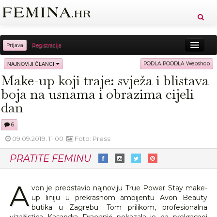
Prijava
Registracija
Sreća
Ljepota
Zdravlje
Vitkost
NAJNOVIJI ČLANCI
PODLA POODLA Webshop
Make-up koji traje: svježa i blistava
Moda
Ljubav
Relax
Putovanja
Recepti
boja na usnama i obrazima cijeli
Proizvodi
Knjige
Cool
dan
6
09.09.2019. 11:00
Foto: Press
PRATITE FEMINU
A
von je predstavio najnoviju True Power Stay make-
up liniju u prekrasnom ambijentu Avon Beauty
butika u Zagrebu. Tom prilikom, profesionalna