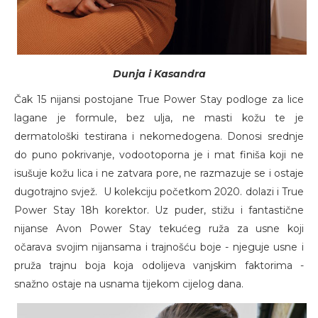
Dunja i Kasandra
Čak 15 nijansi postojane True Power Stay podloge za lice
lagane je formule, bez ulja, ne masti kožu te je
dermatološki testirana i nekomedogena. Donosi srednje
do puno pokrivanje, vodootoporna je i mat finiša koji ne
isušuje kožu lica i ne zatvara pore, ne razmazuje se i ostaje
dugotrajno svjež. U kolekciju početkom 2020. dolazi i True
Power Stay 18h korektor. Uz puder, stižu i fantastične
nijanse Avon Power Stay tekućeg ruža za usne koji
očarava svojim nijansama i trajnošću boje - njeguje usne i
pruža trajnu boja koja odolijeva vanjskim faktorima -
snažno ostaje na usnama tijekom cijelog dana.