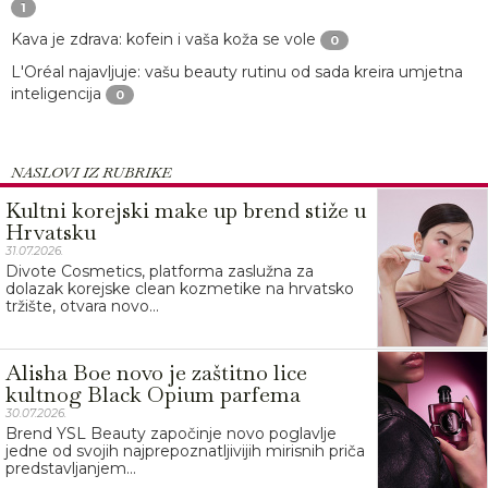
1
Kava je zdrava: kofein i vaša koža se vole
0
L'Oréal najavljuje: vašu beauty rutinu od sada kreira umjetna
inteligencija
0
NASLOVI IZ RUBRIKE
Kultni korejski make up brend stiže u
Hrvatsku
31.07.2026.
Divote Cosmetics, platforma zaslužna za
dolazak korejske clean kozmetike na hrvatsko
tržište, otvara novo...
Alisha Boe novo je zaštitno lice
kultnog Black Opium parfema
30.07.2026.
Brend YSL Beauty započinje novo poglavlje
jedne od svojih najprepoznatljivijih mirisnih priča
predstavljanjem...