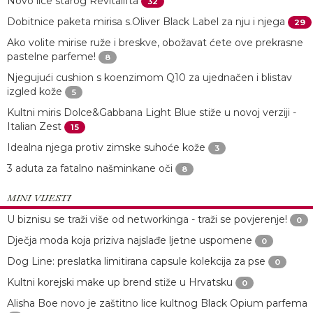
Novo lice starog Revitalifta
32
Dobitnice paketa mirisa s.Oliver Black Label za nju i njega
29
Ako volite mirise ruže i breskve, obožavat ćete ove prekrasne
pastelne parfeme!
8
Njegujući cushion s koenzimom Q10 za ujednačen i blistav
izgled kože
5
Kultni miris Dolce&Gabbana Light Blue stiže u novoj verziji -
Italian Zest
15
Idealna njega protiv zimske suhoće kože
3
3 aduta za fatalno našminkane oči
8
MINI VIJESTI
U biznisu se traži više od networkinga - traži se povjerenje!
0
Dječja moda koja priziva najslađe ljetne uspomene
0
Dog Line: preslatka limitirana capsule kolekcija za pse
0
Kultni korejski make up brend stiže u Hrvatsku
0
Alisha Boe novo je zaštitno lice kultnog Black Opium parfema