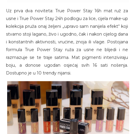
Uz prva dva noviteta: True Power Stay 16h mat ruž za
usne i True Power Stay 24h podlogu za lice, cijela make-up
kolekcija pruža onaj željeni „upravo sam nanijela efekt“ koji
stvarno stoji lagano, živo i ugodno, čak i nakon cijelog dana
i konstantnih aktivnosti, vrućine, znoja ili vlage. Postojana
formula True Power Stay ruža za usne ne blijedi i ne
razmazuje se te traje satima. Mat pigmenti intenziviraju
boju, a donose ugodan osjećaj svih 16 sati nošenja.
Dostupno je u 10 trendy nijansi.