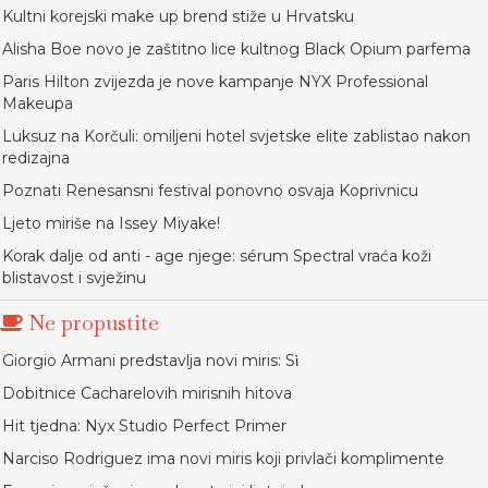
Kultni korejski make up brend stiže u Hrvatsku
Alisha Boe novo je zaštitno lice kultnog Black Opium parfema
Paris Hilton zvijezda je nove kampanje NYX Professional
Makeupa
Luksuz na Korčuli: omiljeni hotel svjetske elite zablistao nakon
redizajna
Poznati Renesansni festival ponovno osvaja Koprivnicu
Ljeto miriše na Issey Miyake!
Korak dalje od anti - age njege: sérum Spectral vraća koži
blistavost i svježinu
Ne propustite
Giorgio Armani predstavlja novi miris: Sὶ
Dobitnice Cacharelovih mirisnih hitova
Hit tjedna: Nyx Studio Perfect Primer
Narciso Rodriguez ima novi miris koji privlači komplimente