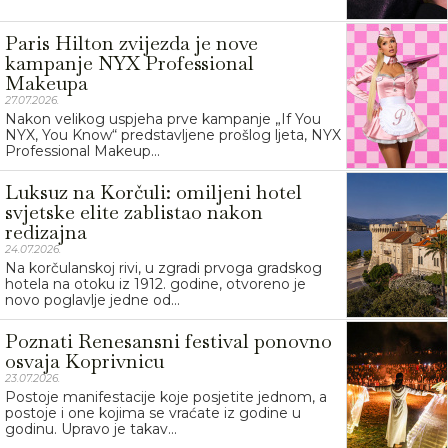
Paris Hilton zvijezda je nove
kampanje NYX Professional
Makeupa
27.07.2026.
Nakon velikog uspjeha prve kampanje „If You
NYX, You Know“ predstavljene prošlog ljeta, NYX
Professional Makeup...
Luksuz na Korčuli: omiljeni hotel
svjetske elite zablistao nakon
redizajna
24.07.2026.
Na korčulanskoj rivi, u zgradi prvoga gradskog
hotela na otoku iz 1912. godine, otvoreno je
novo poglavlje jedne od...
Poznati Renesansni festival ponovno
osvaja Koprivnicu
23.07.2026.
Postoje manifestacije koje posjetite jednom, a
postoje i one kojima se vraćate iz godine u
godinu. Upravo je takav...