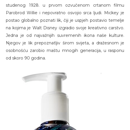
studenog 1928. u prvom ozvučenom crtanom filmu
Parobrod Willie i nepovratno osvojio srca ljudi. Mickey je
postao globalno poznati lik, čiji je uspjeh postavio temelje
na kojima je Walt Disney izgradio svoje kreativno carstvo.
Jedna je od najvažnijih suvremenih ikona naše kulture.
Njegov je lik prepoznatljiv širom svijeta, a dražesnom je
osobnošću zarobio maštu mnogih generacija, u rasponu
od skoro 90 godina.