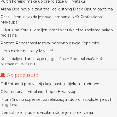
Kultni korejski make up brend stiže u Hrvatsku
Alisha Boe novo je zaštitno lice kultnog Black Opium parfema
Paris Hilton zvijezda je nove kampanje NYX Professional
Makeupa
Luksuz na Korčuli: omiljeni hotel svjetske elite zablistao nakon
redizajna
Poznati Renesansni festival ponovno osvaja Koprivnicu
Ljeto miriše na Issey Miyake!
Korak dalje od anti - age njege: sérum Spectral vraća koži
blistavost i svježinu
Ne propustite
Odlični aduti protiv strija koje nastaju tijekom trudnoće
Otvoren prvi L'Erbolario shop u Hrvatskoj
Pronašli smo super set za relaksaciju i dobro raspoloženje ovih
blagdana
Dermablend: puder s visokim stupnjem prekrivanja