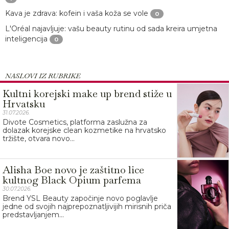
Kava je zdrava: kofein i vaša koža se vole
0
L'Oréal najavljuje: vašu beauty rutinu od sada kreira umjetna
inteligencija
0
NASLOVI IZ RUBRIKE
Kultni korejski make up brend stiže u
Hrvatsku
31.07.2026.
Divote Cosmetics, platforma zaslužna za
dolazak korejske clean kozmetike na hrvatsko
tržište, otvara novo...
Alisha Boe novo je zaštitno lice
kultnog Black Opium parfema
30.07.2026.
Brend YSL Beauty započinje novo poglavlje
jedne od svojih najprepoznatljivijih mirisnih priča
predstavljanjem...