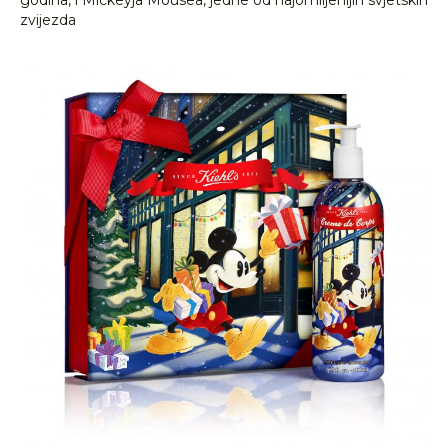
godina, i Mickeyja Mousea, jedne od najomiljenijih svjetskih
zvijezda