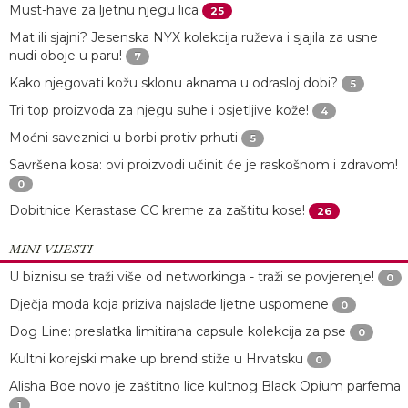
Must-have za ljetnu njegu lica
25
Mat ili sjajni? Jesenska NYX kolekcija ruževa i sjajila za usne
nudi oboje u paru!
7
Kako njegovati kožu sklonu aknama u odrasloj dobi?
5
Tri top proizvoda za njegu suhe i osjetljive kože!
4
Moćni saveznici u borbi protiv prhuti
5
Savršena kosa: ovi proizvodi učinit će je raskošnom i zdravom!
0
Dobitnice Kerastase CC kreme za zaštitu kose!
26
MINI VIJESTI
U biznisu se traži više od networkinga - traži se povjerenje!
0
Dječja moda koja priziva najslađe ljetne uspomene
0
Dog Line: preslatka limitirana capsule kolekcija za pse
0
Kultni korejski make up brend stiže u Hrvatsku
0
Alisha Boe novo je zaštitno lice kultnog Black Opium parfema
1