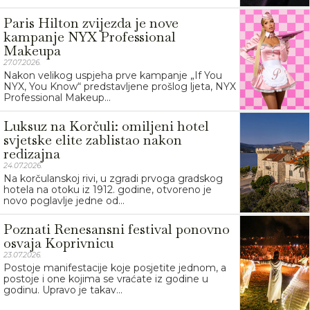
Paris Hilton zvijezda je nove
kampanje NYX Professional
Makeupa
27.07.2026.
Nakon velikog uspjeha prve kampanje „If You
NYX, You Know“ predstavljene prošlog ljeta, NYX
Professional Makeup...
Luksuz na Korčuli: omiljeni hotel
svjetske elite zablistao nakon
redizajna
24.07.2026.
Na korčulanskoj rivi, u zgradi prvoga gradskog
hotela na otoku iz 1912. godine, otvoreno je
novo poglavlje jedne od...
Poznati Renesansni festival ponovno
osvaja Koprivnicu
23.07.2026.
Postoje manifestacije koje posjetite jednom, a
postoje i one kojima se vraćate iz godine u
godinu. Upravo je takav...