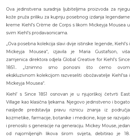
Ova jedinstvena suradnja ljubiteljima proizvoda za njegu
kože pruža priliku za kupnju posebnog izdanja legendarne
kreme Kiehl’s Crème de Corps s likom Mickeyja Mousea u
svim Kiehl’s prodavaonicama.
„Ova posebna kolekcija slavi dvije istinske legende, Kiehl’s i
Mickeyja Mousea“, izjavila je Maria Gustafson, viša
zamjenica direktora odjela Global Creative for Kiehl’s Since
1851.. „Iznimno smo ponosni što ćemo ovom
ekskluzivnom kolekcijom razveseliti obožavatelje Kiehl’sa i
Mickeyja Mousea“.
Kiehl’ s Since 1851 osnovan je u njujorškoj četvrti East
Village kao klasična ljekarna. Njegovo jedinstveno i bogato
nasljeđe predstavlja pravu riznicu znanja iz područja
kozmetike, farmacije, botanike i medicine, koje se razvijalo
i prenosilo s generacije na generaciju. Mickey Mouse, jedan
od najomiljenijih likova širom svijeta, debitirao je 18.