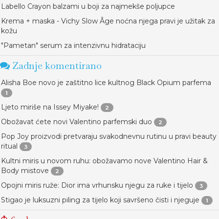
Labello Crayon balzami u boji za najmekše poljupce
Krema + maska - Vichy Slow Âge noćna njega pravi je užitak za
kožu
"Pametan" serum za intenzivnu hidrataciju
Zadnje komentirano
Alisha Boe novo je zaštitno lice kultnog Black Opium parfema
1
Ljeto miriše na Issey Miyake!
2
Obožavat ćete novi Valentino parfemski duo
2
Pop Joy proizvodi pretvaraju svakodnevnu rutinu u pravi beauty
ritual
3
Kultni miris u novom ruhu: obožavamo nove Valentino Hair &
Body mistove
2
Opojni miris ruže: Dior ima vrhunsku njegu za ruke i tijelo
3
Stigao je luksuzni piling za tijelo koji savršeno čisti i njeguje
1