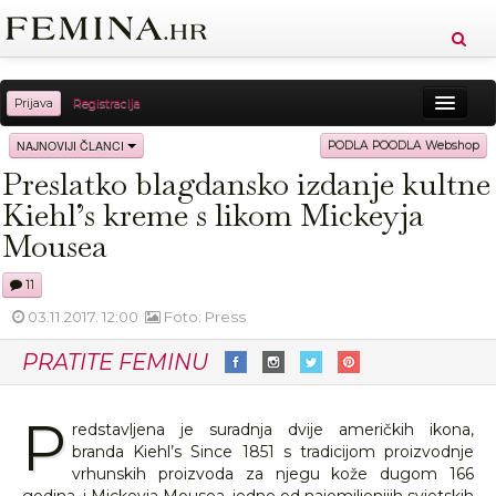
Prijava
Registracija
Sreća
Ljepota
Zdravlje
Vitkost
NAJNOVIJI ČLANCI
PODLA POODLA Webshop
Preslatko blagdansko izdanje kultne
Moda
Ljubav
Relax
Putovanja
Recepti
Kiehl’s kreme s likom Mickeyja
Proizvodi
Knjige
Cool
Mousea
11
03.11.2017. 12:00
Foto: Press
PRATITE FEMINU
P
redstavljena je suradnja dvije američkih ikona,
branda Kiehl’s Since 1851 s tradicijom proizvodnje
vrhunskih proizvoda za njegu kože dugom 166