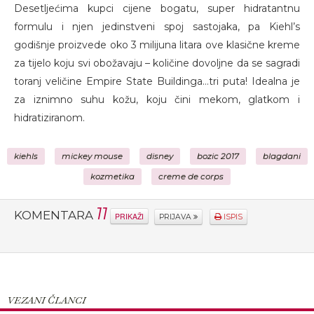
Desetljećima kupci cijene bogatu, super hidratantnu
formulu i njen jedinstveni spoj sastojaka, pa Kiehl’s
godišnje proizvede oko 3 milijuna litara ove klasične kreme
za tijelo koju svi obožavaju – količine dovoljne da se sagradi
toranj veličine Empire State Buildinga…tri puta! Idealna je
za iznimno suhu kožu, koju čini mekom, glatkom i
hidratiziranom.
kiehls
mickey mouse
disney
bozic 2017
blagdani
kozmetika
creme de corps
11
KOMENTARA
PRIKAŽI
PRIJAVA
ISPIS
VEZANI ČLANCI