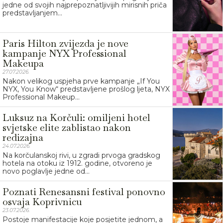
jedne od svojih najprepoznatljivijih mirisnih priča
predstavljanjem...
Paris Hilton zvijezda je nove
kampanje NYX Professional
Makeupa
27.07.2026.
Nakon velikog uspjeha prve kampanje „If You
NYX, You Know“ predstavljene prošlog ljeta, NYX
Professional Makeup...
Luksuz na Korčuli: omiljeni hotel
svjetske elite zablistao nakon
redizajna
24.07.2026.
Na korčulanskoj rivi, u zgradi prvoga gradskog
hotela na otoku iz 1912. godine, otvoreno je
novo poglavlje jedne od...
Poznati Renesansni festival ponovno
osvaja Koprivnicu
23.07.2026.
Postoje manifestacije koje posjetite jednom, a