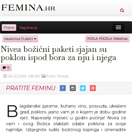
Prijava
Registracija
Sreća
Ljepota
Zdravlje
Vitkost
NAJNOVIJI ČLANCI
PODLA POODLA Webshop
Nivea božićni paketi sjajan su
Moda
Ljubav
Relax
Putovanja
Recepti
poklon ispod bora za nju i njega
Proizvodi
Knjige
Cool
12
04.12.2019. 08:00
Foto: Press
PRATITE FEMINU
B
lagdanske pjesme, kuhano vino, posvuda, ukrašeni
grad, pokloni, jasno vam je o kojem je dobu godine
riječ. Najveseliji mjesec u godini počinje! Nivea će
vam i ovog Božića olakšati odabir poklona za svoje
najmilije. Izbjegnite ludilo božićnog šopinga i iznenadite