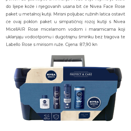
do lijepe kože i njegovanih usana bit će Nivea Face Rose
paket u metalnoj kutiji. Mirisni poljubac ružinih latica ostavit
će ovaj poklon paket u simpatičnoj rozoj kutiji s Nivea
MicellAIR Rose micelarnom vodom i maramicama koji
uklanjaju vodootpornu i dugotrajnu šminku bez tragova te
Labello Rose s mirisom ruže. Cijena: 87,90 kn