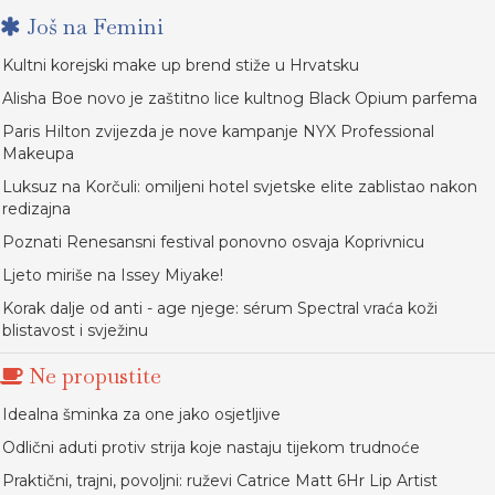
Još na Femini
Kultni korejski make up brend stiže u Hrvatsku
Alisha Boe novo je zaštitno lice kultnog Black Opium parfema
Paris Hilton zvijezda je nove kampanje NYX Professional
Makeupa
Luksuz na Korčuli: omiljeni hotel svjetske elite zablistao nakon
redizajna
Poznati Renesansni festival ponovno osvaja Koprivnicu
Ljeto miriše na Issey Miyake!
Korak dalje od anti - age njege: sérum Spectral vraća koži
blistavost i svježinu
Ne propustite
Idealna šminka za one jako osjetljive
Odlični aduti protiv strija koje nastaju tijekom trudnoće
Praktični, trajni, povoljni: ruževi Catrice Matt 6Hr Lip Artist