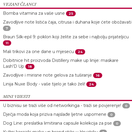
VEZANI ČLANCI
Bomba vitamina za vaše usne
25
Zavodljive note listića čaja, citrusa i duhana koje ćete obožavati
7
Braun Silk-epil 9: poklon koji želite za sebe i najbolju prijateljicu
11
Mali trikovi za one dane u mjesecu
24
Dobitnice hit proizvoda Distillery make up linije: maskare
Lash'D Up
18
Zavodljive i mirisne note gelova za tuširanje
16
Linija Nuxe Body - vaše tijelo je tako želi!
24
MINI VIJESTI
U biznisu se traži više od networkinga - traži se povjerenje!
0
Dječja moda koja priziva najslađe ljetne uspomene
0
Dog Line: preslatka limitirana capsule kolekcija za pse
0
Kultni korejski make up brend stiže u Hrvatsku