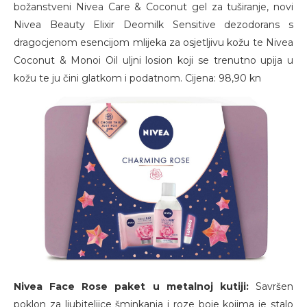
božanstveni Nivea Care & Coconut gel za tuširanje, novi
Nivea Beauty Elixir Deomilk Sensitive dezodorans s
dragocjenom esencijom mlijeka za osjetljivu kožu te Nivea
Coconut & Monoi Oil uljni losion koji se trenutno upija u
kožu te ju čini glatkom i podatnom. Cijena: 98,90 kn
Nivea Face Rose paket u metalnoj kutiji:
Savršen
poklon za ljubiteljice šminkanja i roze boje kojima je stalo