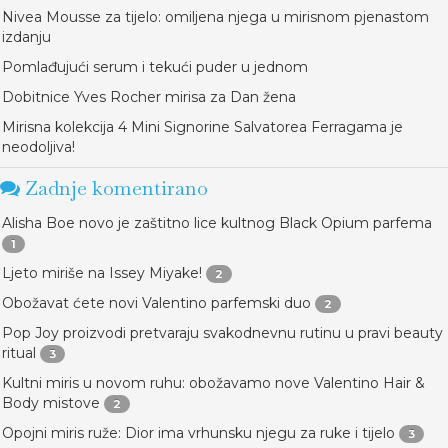
Nivea Mousse za tijelo: omiljena njega u mirisnom pjenastom
izdanju
Pomlađujući serum i tekući puder u jednom
Dobitnice Yves Rocher mirisa za Dan žena
Mirisna kolekcija 4 Mini Signorine Salvatorea Ferragama je
neodoljiva!
Zadnje komentirano
Alisha Boe novo je zaštitno lice kultnog Black Opium parfema
1
Ljeto miriše na Issey Miyake!
2
Obožavat ćete novi Valentino parfemski duo
2
Pop Joy proizvodi pretvaraju svakodnevnu rutinu u pravi beauty
ritual
3
Kultni miris u novom ruhu: obožavamo nove Valentino Hair &
Body mistove
2
Opojni miris ruže: Dior ima vrhunsku njegu za ruke i tijelo
3