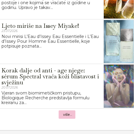
postoje i one kojima se vraćate iz godine u
godinu. Upravo je takav...
Ljeto miriše na Issey Miyake!
23.07.2026.
Novi mirisi L’Eau d’Issey Eau Essentielle i L’Eau
d’Issey Pour Homme Eau Essentielle, koje
potpisuje poznata...
Korak dalje od anti - age njege:
sérum Spectral vraća koži blistavost i
svježinu
20.07.2026.
Vjeran svom biomimetičkom pristupu,
Biologique Recherche predstavlja formulu
kreiranu za...
više...