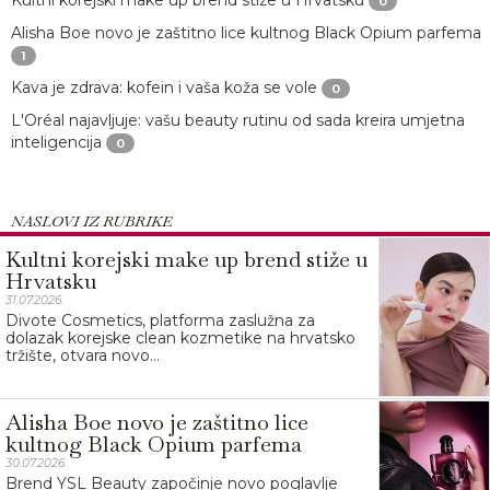
0
Alisha Boe novo je zaštitno lice kultnog Black Opium parfema
1
Kava je zdrava: kofein i vaša koža se vole
0
L'Oréal najavljuje: vašu beauty rutinu od sada kreira umjetna
inteligencija
0
NASLOVI IZ RUBRIKE
Kultni korejski make up brend stiže u
Hrvatsku
31.07.2026.
Divote Cosmetics, platforma zaslužna za
dolazak korejske clean kozmetike na hrvatsko
tržište, otvara novo...
Alisha Boe novo je zaštitno lice
kultnog Black Opium parfema
30.07.2026.
Brend YSL Beauty započinje novo poglavlje