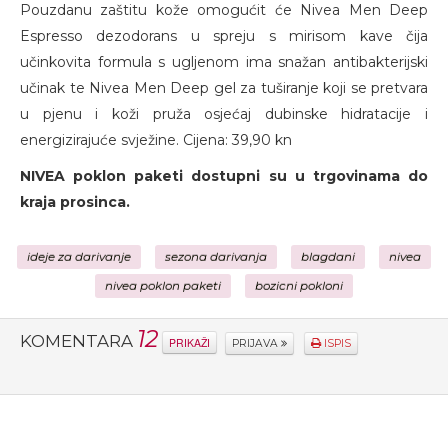
Pouzdanu zaštitu kože omogućit će Nivea Men Deep
Espresso dezodorans u spreju s mirisom kave čija
učinkovita formula s ugljenom ima snažan antibakterijski
učinak te Nivea Men Deep gel za tuširanje koji se pretvara
u pjenu i koži pruža osjećaj dubinske hidratacije i
energizirajuće svježine. Cijena: 39,90 kn
NIVEA poklon paketi dostupni su u trgovinama do
kraja prosinca.
ideje za darivanje
sezona darivanja
blagdani
nivea
nivea poklon paketi
bozicni pokloni
12
KOMENTARA
PRIKAŽI
PRIJAVA
ISPIS