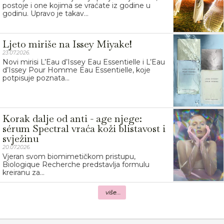
postoje i one kojima se vraćate iz godine u
godinu. Upravo je takav...
Ljeto miriše na Issey Miyake!
23.07.2026.
Novi mirisi L’Eau d’Issey Eau Essentielle i L’Eau
d’Issey Pour Homme Eau Essentielle, koje
potpisuje poznata...
Korak dalje od anti - age njege:
sérum Spectral vraća koži blistavost i
svježinu
20.07.2026.
Vjeran svom biomimetičkom pristupu,
Biologique Recherche predstavlja formulu
kreiranu za...
više...