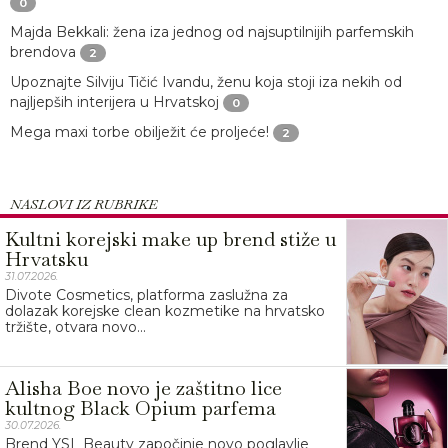
0
Majda Bekkali: žena iza jednog od najsuptilnijih parfemskih
brendova
2
Upoznajte Silviju Tičić Ivandu, ženu koja stoji iza nekih od
najljepših interijera u Hrvatskoj
0
Mega maxi torbe obilježit će proljeće!
2
NASLOVI IZ RUBRIKE
Kultni korejski make up brend stiže u
Hrvatsku
31.07.2026.
Divote Cosmetics, platforma zaslužna za
dolazak korejske clean kozmetike na hrvatsko
tržište, otvara novo...
Alisha Boe novo je zaštitno lice
kultnog Black Opium parfema
30.07.2026.
Brend YSL Beauty započinje novo poglavlje