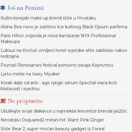
Još na Femini
Kultni korejski make up brend stiže u Hrvatsku
Alisha Boe novo je zaštitno lice kultnog Black Opium parfema
Paris Hilton zvijezda je nove kampanje NYX Professional
Makeupa
Luksuz na Korčuli: omiljeni hotel svjetske elite zablistao nakon
redizajna
Poznati Renesansni festival ponovno osvaja Koprivnicu
Ljeto miriše na Issey Miyake!
Korak dalje od anti - age njege: sérum Spectral vraća koži
blistavost i svježinu
Ne propustite
Ušuškajte svoje dlakavce u najmekše krevetiće brenda jas2čić
Neodoljivi Dsquared2 mirisni-hit: Want Pink Ginger
Stiže Bear 2, super moćan beauty gadget iz Forea!