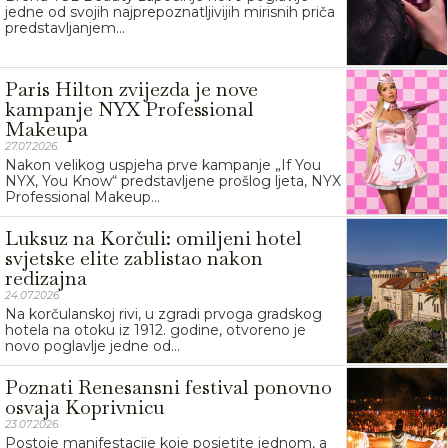
jedne od svojih najprepoznatljivijih mirisnih priča
predstavljanjem...
Paris Hilton zvijezda je nove
kampanje NYX Professional
Makeupa
27.07.2026.
Nakon velikog uspjeha prve kampanje „If You
NYX, You Know“ predstavljene prošlog ljeta, NYX
Professional Makeup...
Luksuz na Korčuli: omiljeni hotel
svjetske elite zablistao nakon
redizajna
24.07.2026.
Na korčulanskoj rivi, u zgradi prvoga gradskog
hotela na otoku iz 1912. godine, otvoreno je
novo poglavlje jedne od...
Poznati Renesansni festival ponovno
osvaja Koprivnicu
23.07.2026.
Postoje manifestacije koje posjetite jednom, a