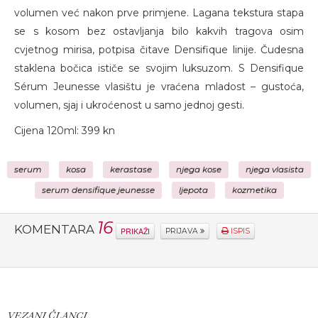
volumen već nakon prve primjene. Lagana tekstura stapa
se s kosom bez ostavljanja bilo kakvih tragova osim
cvjetnog mirisa, potpisa čitave Densifique linije. Čudesna
staklena bočica ističe se svojim luksuzom. S Densifique
Sérum Jeunesse vlasištu je vraćena mladost – gustoća,
volumen, sjaj i ukroćenost u samo jednoj gesti.
Cijena 120ml: 399 kn
serum
kosa
kerastase
njega kose
njega vlasista
serum densifique jeunesse
ljepota
kozmetika
16
KOMENTARA
PRIKAŽI
PRIJAVA
ISPIS
VEZANI ČLANCI