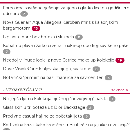
Foreo ima savršeno rješenje za lijepo i glatko lice na godišnjem
odmoru
2
Nova Guerlain Aqua Allegoria: čaroban miris s kalabrijskim
bergamotom
13
Izgladite bore bez botoxa i skalpela
0
Kobaltno plava i žarko crvena: make-up duo koji savršeno paše
7
Neodoljivi 'nude look' iz nove Catrice make up kolekcije
19
Dove VisibleCare: kraljevska njega, svaki dan
0
Botanički "primer" na bazi marelice za savršen ten
4
AUTOROVI ČLANCI
svi članci
Najljepša ljetna kolekcija nježnog "nevidljivog" nakita
1
Glass skin u tri poteza uz Dior Backstage
2
Predivne casual haljine za početak ljeta
3
Kortizolna kriza: kako kronični stres utječe na jajnike i ovulaciju?