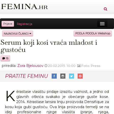
Prijava
Registracija
Sreća
Ljepota
Zdravlje
Vitkost
NAJNOVIJI ČLANCI
PODLA POODLA Webshop
Serum koji kosi vraća mladost i
Moda
Ljubav
Relax
Putovanja
Recepti
gustoću
Proizvodi
Knjige
Cool
16
priredila:
Zora Bjelousov
20.02.2015. 10:00
Foto: Press
PRATITE FEMINU
K
érastase vlasištu pridaje izrazitu važnost, a jedno od
glavnih otkrića svakako je obećanje guste kose.
2014. Kérastase lansira liniju proizvoda Densifique za
kosu koja gubi gustoću. Ova linija proizvoda temelji se na
ideji profesionalne njege vlasišta (pranje, njega,