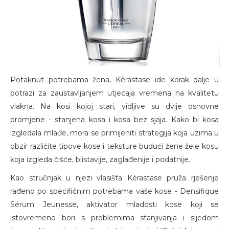
Potaknut potrebama žena, Kérastase ide korak dalje u
potrazi za zaustavljanjem utjecaja vremena na kvalitetu
vlakna. Na kosi kojoj stari, vidljive su dvije osnovne
promjene - stanjena kosa i kosa bez sjaja. Kako bi kosa
izgledala mlađe, mora se primijeniti strategija koja uzima u
obzir različite tipove kose i teksture budući žene žele kosu
koja izgleda čišće, blistavije, zaglađenije i podatnije.
Kao stručnjak u njezi vlasišta Kérastase pruža rješenje
rađeno po specifičnim potrebama vaše kose - Densifique
Sérum Jeunesse, aktivator mladosti kose koji se
istovremeno bori s problemima stanjivanja i sijedom