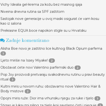
Vichy Idealia gel-krema za kožu bez masnog sjaja
Niveina dnevna rutina sa SPF zaštitom
Sastojak nove generacije u ovoj maski osigurat će vam kosu
kao iz salona
Prekrasne EQUA boce napokon stigle su u Hrvatsku
Zadnje komentirano
Alisha Boe novo je zaštitno lice kultnog Black Opium parfema
1
Ljeto miriše na Issey Miyake!
2
Obožavat ćete novi Valentino parfemski duo
2
Pop Joy proizvodi pretvaraju svakodnevnu rutinu u pravi beauty
ritual
3
Kultni miris u novom ruhu: obožavamo nove Valentino Hair &
Body mistove
2
Opojni miris ruže: Dior ima vrhunsku njegu za ruke i tijelo
3
Stigao je luksuzni piling za tijelo koji savršeno čisti i njeguje
1