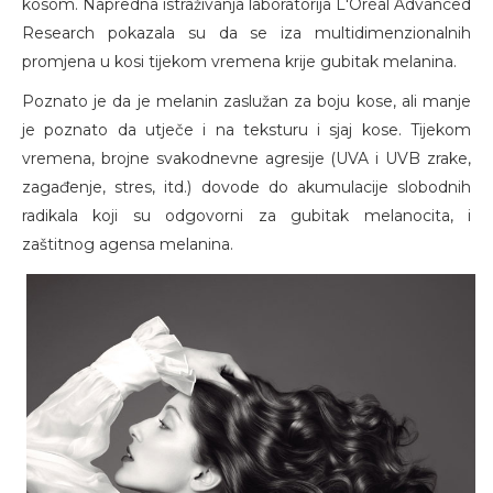
kosom. Napredna istraživanja laboratorija L'Oréal Advanced
Research pokazala su da se iza multidimenzionalnih
promjena u kosi tijekom vremena krije gubitak melanina.
Poznato je da je melanin zaslužan za boju kose, ali manje
je poznato da utječe i na teksturu i sjaj kose. Tijekom
vremena, brojne svakodnevne agresije (UVA i UVB zrake,
zagađenje, stres, itd.) dovode do akumulacije slobodnih
radikala koji su odgovorni za gubitak melanocita, i
zaštitnog agensa melanina.