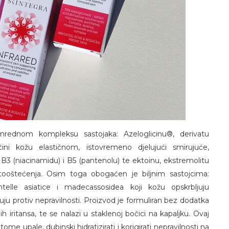
vanrednom kompleksu sastojaka: Azeloglicinu®, derivatu
i čini kožu elastičnom, istovremeno djelujući smirujuće,
B3 (niacinamidu) i B5 (pantenolu) te ektoinu, ekstremolitu
fotooštećenja. Osim toga obogaćen je biljnim sastojcima:
telle asiatice i madecassosidea koji kožu opskrbljuju
ju protiv nepravilnosti. Proizvod je formuliran bez dodatka
gih iritansa, te se nalazi u staklenoj bočici na kapaljku. Ovaj
me upale, dubinski hidratizirati i korigirati nepravilnosti na