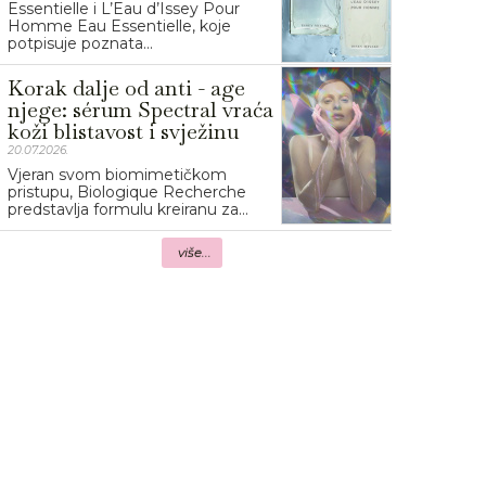
Essentielle i L’Eau d’Issey Pour
Homme Eau Essentielle, koje
potpisuje poznata...
Korak dalje od anti - age
njege: sérum Spectral vraća
koži blistavost i svježinu
20.07.2026.
Vjeran svom biomimetičkom
pristupu, Biologique Recherche
predstavlja formulu kreiranu za...
više...