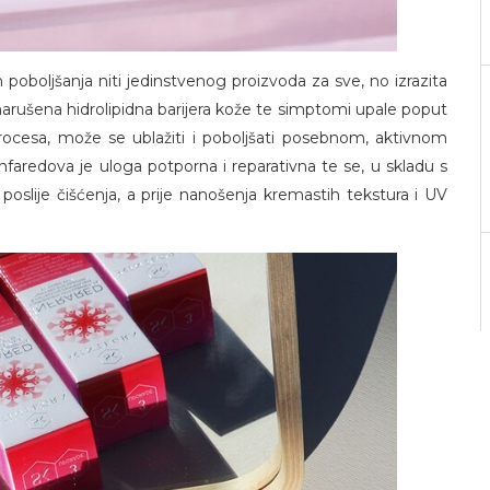
 poboljšanja niti jedinstvenog proizvoda za sve, no izrazita
i narušena hidrolipidna barijera kože te simptomi upale poput
 procesa, može se ublažiti i poboljšati posebnom, aktivnom
aredova je uloga potporna i reparativna te se, u skladu s
oslije čišćenja, a prije nanošenja kremastih tekstura i UV