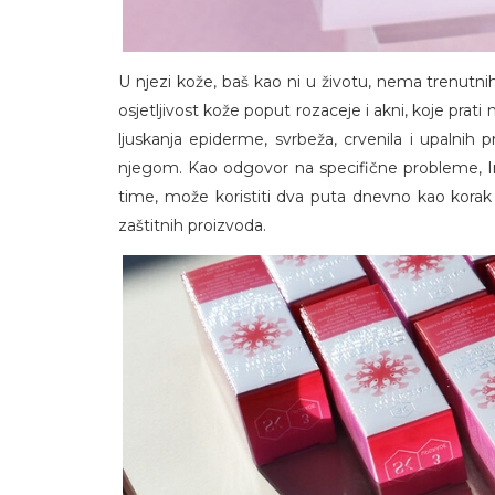
U njezi kože, baš kao ni u životu, nema trenutnih
osjetljivost kože poput rozaceje i akni, koje prat
ljuskanja epiderme, svrbeža, crvenila i upalnih
njegom. Kao odgovor na specifične probleme, Inf
time, može koristiti dva puta dnevno kao korak p
zaštitnih proizvoda.