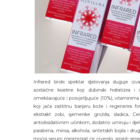
Infrared široki spektar djelovanja duguje iz
azelaične kiseline koji dubinski hidratizira 
omekšavajuće i posvjetljujuće (10%), vitaminima 
koji jača zaštitnu barijeru kože i regenerira 
ekstrakt zobi, sjemenke grožđa, sladića, Cen
antioksidativnim učinkom, dodatno umiruju i djelu
parabena, mirisa, alkohola, sintetskih bojila i dru
moćni serum minimizirat će crvenilo, smiriti simpto