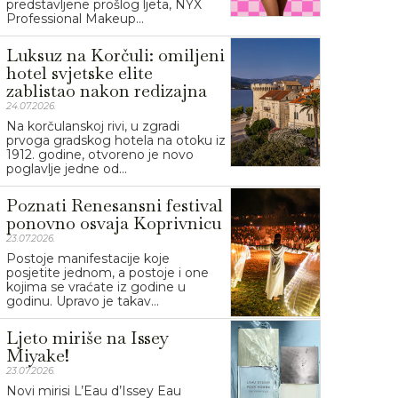
predstavljene prošlog ljeta, NYX
Professional Makeup...
Luksuz na Korčuli: omiljeni
hotel svjetske elite
zablistao nakon redizajna
24.07.2026.
Na korčulanskoj rivi, u zgradi
prvoga gradskog hotela na otoku iz
1912. godine, otvoreno je novo
poglavlje jedne od...
Poznati Renesansni festival
ponovno osvaja Koprivnicu
23.07.2026.
Postoje manifestacije koje
posjetite jednom, a postoje i one
kojima se vraćate iz godine u
godinu. Upravo je takav...
Ljeto miriše na Issey
Miyake!
23.07.2026.
Novi mirisi L’Eau d’Issey Eau