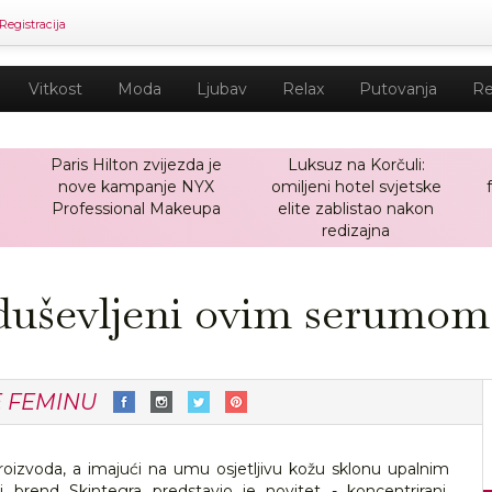
Registracija
Vitkost
Moda
Ljubav
Relax
Putovanja
Re
Paris Hilton zvijezda je
Luksuz na Korčuli:
nove kampanje NYX
omiljeni hotel svjetske
a
Professional Makeupa
elite zablistao nakon
redizajna
oduševljeni ovim serumom 
E FEMINU
 proizvoda, a imajući na umu osjetljivu kožu sklonu upalnim
ki brend Skintegra predstavio je novitet - koncentrirani,