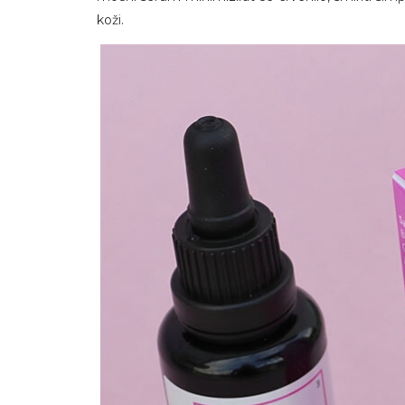
koži.