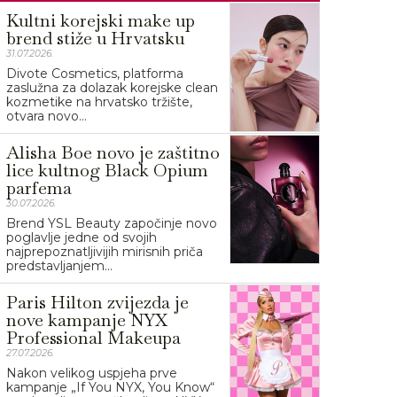
Kultni korejski make up
brend stiže u Hrvatsku
31.07.2026.
Divote Cosmetics, platforma
zaslužna za dolazak korejske clean
kozmetike na hrvatsko tržište,
otvara novo...
Alisha Boe novo je zaštitno
lice kultnog Black Opium
parfema
30.07.2026.
Brend YSL Beauty započinje novo
poglavlje jedne od svojih
najprepoznatljivijih mirisnih priča
predstavljanjem...
Paris Hilton zvijezda je
nove kampanje NYX
Professional Makeupa
27.07.2026.
Nakon velikog uspjeha prve
kampanje „If You NYX, You Know“