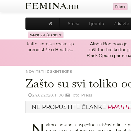
Prijava
Sreća
Ljepota
Zdravlje
NAJNOVIJI ČLANCI
Kultni korejski make up
Alisha Boe novo je
brend stiže u Hrvatsku
zaštitno lice kultnog
Black Opium parfem
NOVITETI IZ SKINTEGRE
Zašto su svi toliko 
24.02.2020. 11:00
Foto: Press
NE PROPUSTITE ČLANKE
PRATIT
N
akon lansiranja uspješne ružičaste linije
procesima i iritacijama, omiljeni hrvats