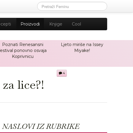
cepti
Proizvodi
Knjige
Cool
Poznati Renesansni
Ljeto miriše na Issey
festival ponovno osvaja
Miyake!
Koprivnicu
4
za lice?!
NASLOVI IZ RUBRIKE